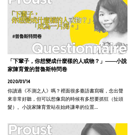
「下輩子，你想變成什麼樣的人或物？」——小說
家陳育萱的普魯斯特問卷
2020/01/14
你讀過《不測之人》嗎？裡面很多臺語書寫喔，念出聲
來非常好聽，但可以想像寫的時候有多想要抓狂（扯頭
髮）。小說家陳育萱站在始終謙卑的位置...