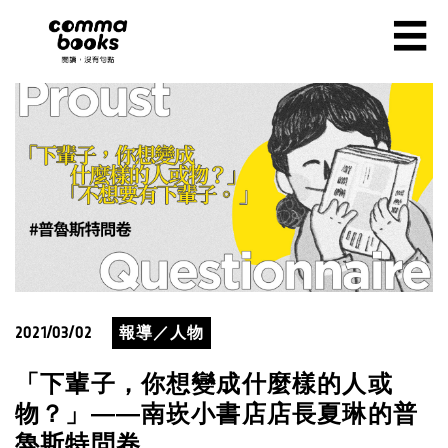
移至主內容
☰
2021/03/02
報導／人物
「下輩子，你想變成什麼樣的人或
物？」——南崁小書店店長夏琳的普
魯斯特問卷