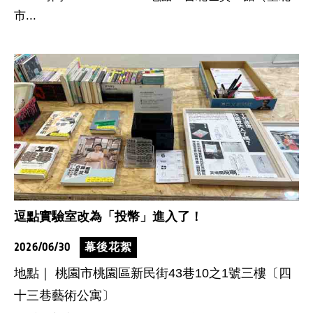
市...
逗點實驗室改為「投幣」進入了！
2026/06/30
幕後花絮
地點｜ 桃園市桃園區新民街43巷10之1號三樓〔四
十三巷藝術公寓〕