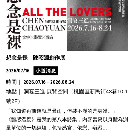
想念是裸—陳昭淵創作展
2026/07/16
小道消息
時間｜
2026.07.16 - 2026.08.24
地點｜ 洞宴三進 展覽空間（桃園區新民街43巷10-1
號2F）
「我知道再前進就是暴雨，但裝不滿的是身體。」
《體感溫度》是我的第八本詩集，內容書寫以身體為測
量單位的一切經驗，包括感官、依戀、辯證...