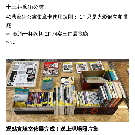
十三巷藝術公寓〕
43巷藝術公寓集章卡使用規則： 1F 只是光影獨立咖啡
廳
☞ 低消一杯飲料 2F 洞宴三進展覽廳
☞...
逗點實驗室佈展完成！送上現場照片集。