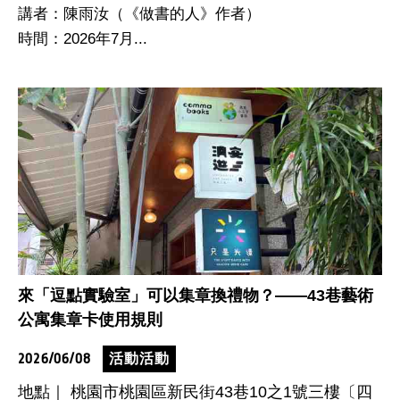
講者：陳雨汝（《做書的人》作者）
時間：2026年7月...
來「逗點實驗室」可以集章換禮物？——43巷藝術
公寓集章卡使用規則
2026/06/08
活動活動
地點｜ 桃園市桃園區新民街43巷10之1號三樓〔四