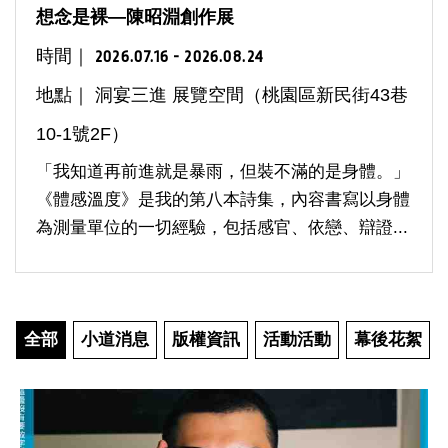
想念是裸—陳昭淵創作展
時間｜
2026.07.16 - 2026.08.24
地點｜ 洞宴三進 展覽空間（桃園區新民街43巷
10-1號2F）
「我知道再前進就是暴雨，但裝不滿的是身體。」
《體感溫度》是我的第八本詩集，內容書寫以身體
為測量單位的一切經驗，包括感官、依戀、辯證...
全部
小道消息
版權資訊
活動活動
幕後花絮