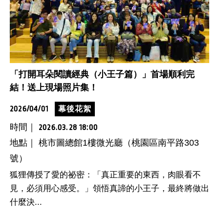
「打開耳朵閱讀經典（小王子篇）」首場順利完
結！送上現場照片集！
2026/04/01
幕後花絮
時間｜
2026.03.28 18:00
地點｜ 桃市圖總館1樓微光廳（桃園區南平路303
號）
狐狸傳授了愛的祕密：「真正重要的東西，肉眼看不
見，必須用心感受。」領悟真諦的小王子，最終將做出
什麼決...