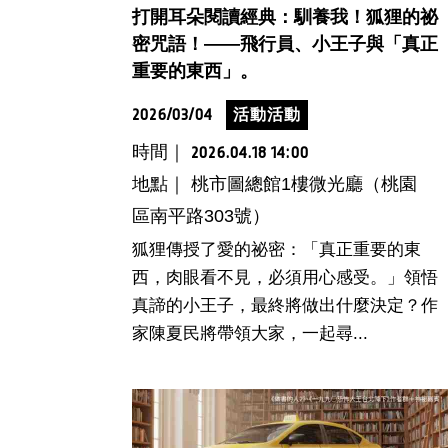
打開耳朵閱讀經典：馴養我！狐狸的祕
密咒語！——飛行員、小王子與「真正
重要的東西」。
2026/03/04
活動活動
時間｜
2026.04.18 14:00
地點｜ 桃市圖總館1樓微光廳（桃園
區南平路303號）
狐狸傳授了愛的祕密：「真正重要的東
西，肉眼看不見，必須用心感受。」領悟
真諦的小王子，最終將做出什麼決定？作
家陳夏民將帶領大家，一起尋...