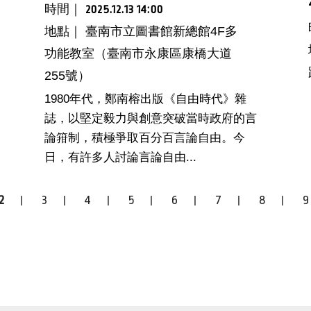
時間｜
2025.12.13 14:00
地點｜ 臺南市立圖書館新總館4F多
功能教室（臺南市永康區康橋大道
255號）
1980年代，鄭南榕出版《自由時代》雜
誌，以堅定毅力與創意突破當時政府的言
論箝制，積極爭取百分百言論自由。今
日，有許多人討論言論自由...
2
3
4
5
6
7
8
9