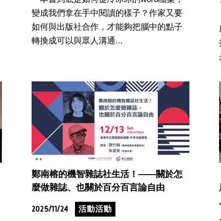
變成我們拿在手中閱讀的樣子？作家又要
如何與出版社合作，才能夠把腦中的點子
轉換成可以與眾人溝通...
鄭南榕的機智雜誌社生活！——關於怎
麼做雜誌、也關於百分百言論自由
2025/11/24
活動活動