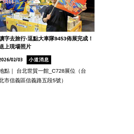
讀字去旅行-逗點大車隊9453佈展完成！
送上現場照片
2026/02/03
小道消息
地點｜ 台北世貿一館_C728展位（台
北市信義區信義路五段5號）