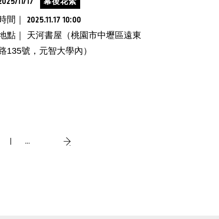
2025/11/17
幕後花絮
時間｜
2025.11.17 10:00
地點｜ 天河書屋（桃園市中壢區遠東
路135號，元智大學內）
…
›