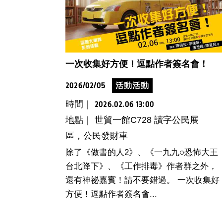
一次收集好方便！逗點作者簽名會！
2026/02/05
活動活動
時間｜
2026.02.06 13:00
地點｜ 世貿一館C728 讀字公民展
區，公民發財車
除了《做書的人2》、《一九九○恐怖大王
台北降下》、《工作排毒》作者群之外，
還有神祕嘉賓！請不要錯過。 一次收集好
方便！逗點作者簽名會...