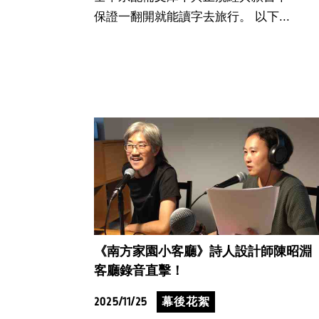
保證一翻開就能讀字去旅行。 以下...
《南方家園小客廳》詩人設計師陳昭淵
客廳錄音直擊！
2025/11/25
幕後花絮