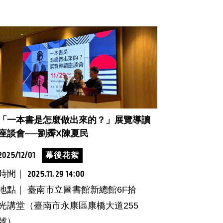
「一本書是怎麼做出來的？」展覽導讀
座談會──劉霽X陳夏民
2025/12/01
幕後花絮
時間｜
2025.11.29 14:00
地點｜ 臺南市立圖書館新總館6F拾
光講堂（臺南市永康區康橋大道255
號）