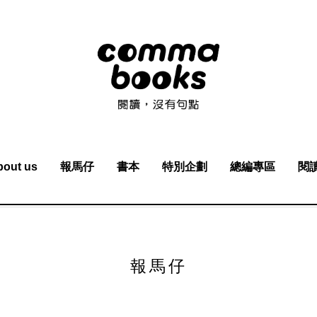
bout us
報馬仔
書本
特別企劃
總編專區
閱
報馬仔