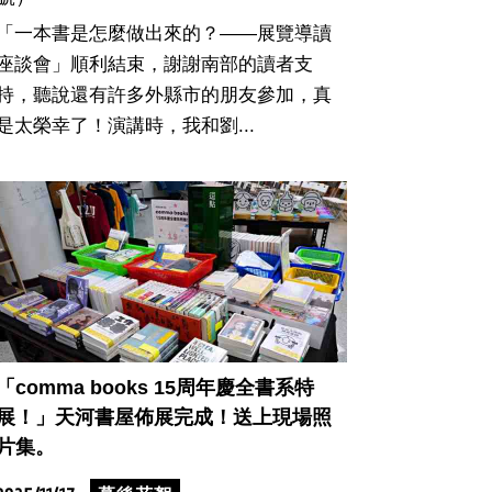
「一本書是怎麼做出來的？——展覽導讀
座談會」順利結束，謝謝南部的讀者支
持，聽說還有許多外縣市的朋友參加，真
是太榮幸了！演講時，我和劉...
「comma books 15周年慶全書系特
展！」天河書屋佈展完成！送上現場照
片集。