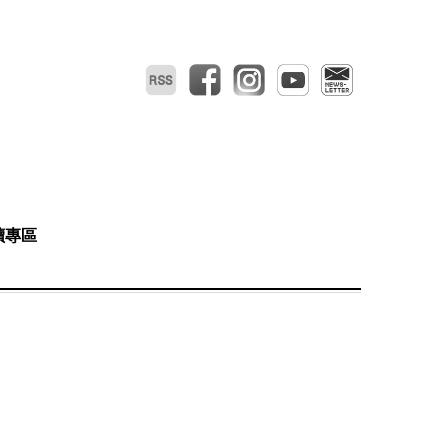
RSS
facebook
instagram
youtube
電子報
讀專區