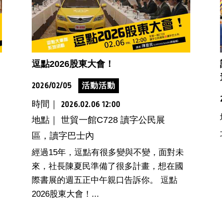
逗點2026股東大會！
2026/02/05
活動活動
時間｜
2026.02.06 12:00
地點｜ 世貿一館C728 讀字公民展
區，讀字巴士內
經過15年，逗點有很多變與不變，面對未
來，社長陳夏民準備了很多計畫，想在國
際書展的週五正中午親口告訴你。 逗點
2026股東大會！...