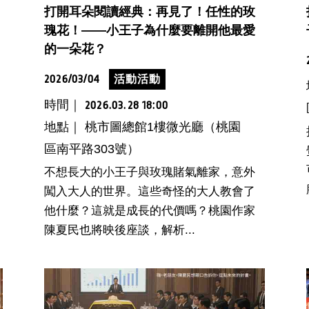
打開耳朵閱讀經典：再見了！任性的玫
瑰花！——小王子為什麼要離開他最愛
的一朵花？
2026/03/04
活動活動
時間｜
2026.03.28 18:00
地點｜ 桃市圖總館1樓微光廳（桃園
區南平路303號）
不想長大的小王子與玫瑰賭氣離家，意外
闖入大人的世界。這些奇怪的大人教會了
他什麼？這就是成長的代價嗎？桃園作家
陳夏民也將映後座談，解析...