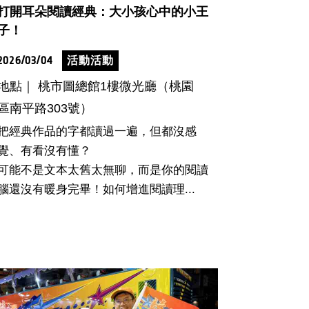
打開耳朵閱讀經典：大小孩心中的小王
子！
2026/03/04
活動活動
地點｜ 桃市圖總館1樓微光廳（桃園
區南平路303號）
把經典作品的字都讀過一遍，但都沒感
覺、有看沒有懂？
可能不是文本太舊太無聊，而是你的閱讀
腦還沒有暖身完畢！如何增進閱讀理...