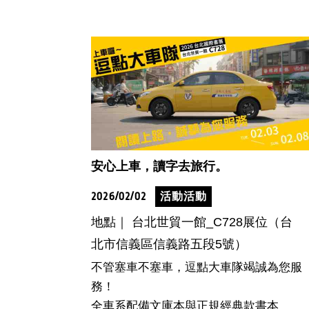
安心上車，讀字去旅行。
2026/02/02
活動活動
地點｜ 台北世貿一館_C728展位（台
北市信義區信義路五段5號）
不管塞車不塞車，逗點大車隊竭誠為您服
務！
全車系配備文庫本與正規經典款書本