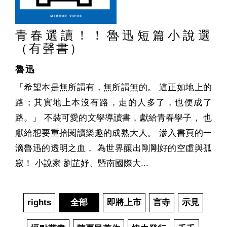
青春選讀！！魯迅短篇小說選
（有聲書）
魯迅
「希望本是無所謂有，無所謂無的。 這正如地上的
路；其實地上本沒有路，走的人多了，也便成了
路。」 不裝可愛的文學導讀書，獻給青春學子， 也
獻給想要重拾閱讀樂趣的成熟大人。 滲入書頁的一
滴魯迅的透明之血， 為世界釀出剛剛好的空虛與孤
寂！ 小說家 劉芷妤、暨南國際大...
rights
全部
即將上市
言寺
示見