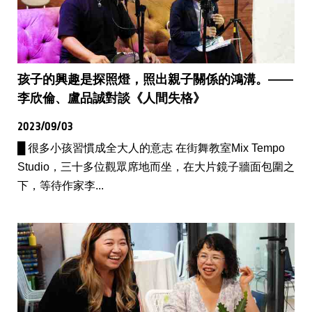
孩子的興趣是探照燈，照出親子關係的鴻溝。——
李欣倫、盧品誠對談《人間失格》
2023/09/03
█ 很多小孩習慣成全大人的意志 在街舞教室Mix Tempo
Studio，三十多位觀眾席地而坐，在大片鏡子牆面包圍之
下，等待作家李...