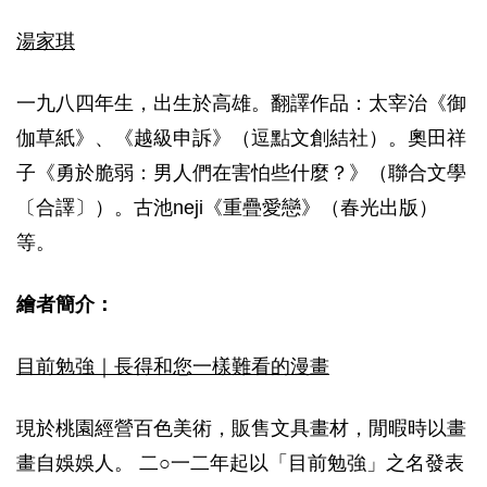
湯家琪
一九八四年生，出生於高雄。翻譯作品：太宰治《御
伽草紙》、《越級申訴》（逗點文創結社）。奧田祥
子《勇於脆弱：男人們在害怕些什麼？》（聯合文學
〔合譯〕）。古池neji《重疊愛戀》（春光出版）
等。
繪者簡介：
目前勉強｜長得和您一樣難看的漫畫
現於桃園經營百色美術，販售文具畫材，閒暇時以畫
畫自娛娛人。 二○一二年起以「目前勉強」之名發表