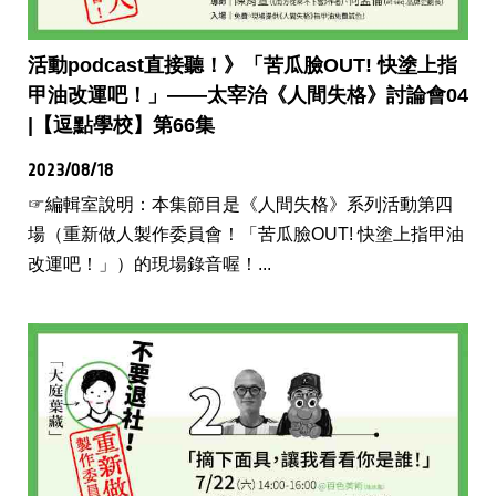
活動podcast直接聽！》「苦瓜臉OUT! 快塗上指
甲油改運吧！」——太宰治《人間失格》討論會04
|【逗點學校】第66集
2023/08/18
☞編輯室說明：本集節目是《人間失格》系列活動第四
場（重新做人製作委員會！「苦瓜臉OUT! 快塗上指甲油
改運吧！」）的現場錄音喔！...