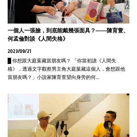
一個人一張臉，到底能戴幾張面具？——陳育萱、
何孟倫對談《人間失格》
2023/09/21
█ 你想跟大庭葉藏當朋友嗎？ 「你當初讀《人間失
格》，透過文字觀察男主角大庭葉藏這個人，會想跟他
當朋友嗎？」小說家陳育萱望向身旁的何...