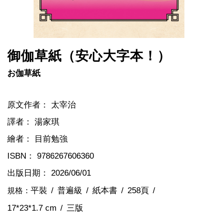
御伽草紙（安心大字本！）
お伽草紙
原文作者：
太宰治
譯者：
湯家琪
繪者：
目前勉強
ISBN：
9786267606360
出版日期：
2026/06/01
平裝
普遍級
紙本書
258頁
規格：
17*23*1.7 cm
三版