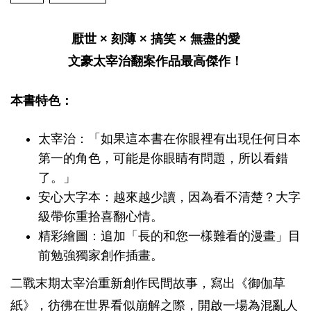
厭世 × 刻薄 × 搞笑 × 無盡的愛
文豪太宰治翻案作品最高傑作！
本書特色：
太宰治：「如果這本書在你眼裡有出現任何日本
第一的角色，可能是你眼睛有問題，所以看錯
了。」
安心大字本：越來越少讀，因為看不清楚？大字
級帶你重拾喜翻心情。
精彩繪圖：追加「長的和您一樣難看的漫畫」目
前勉強獨家創作插畫。
二戰末期太宰治重新創作民間故事，寫出《御伽草
紙》，彷彿在世界看似崩解之際，開啟一場為混亂人