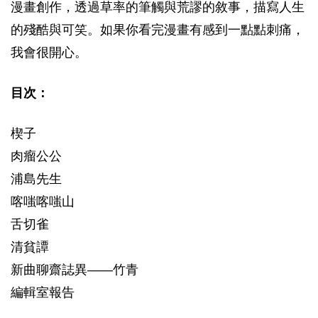
漫畫創作，透過草率的筆觸與荒謬的敘事，描寫人生
的殘酷與可笑。如果你看完漫畫有感到一點點刺痛，
我會很開心。
目次：
楔子
肉瘤公公
浦島先生
喀嗤喀嗤山
舌切雀
清貧譚
新曲聊齋誌異——竹青
編輯室報告