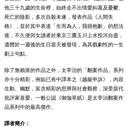
他三十九歲的生命裡，始終走不出情愛糾葛及憂鬱、
死亡的陰影，多次自殺未遂，發表作品《人間失
格》，並於其中表達「生而為人，我很抱歉」的想法
後，不久便與女讀者於東京三鷹玉川上水投河自盡，
遺體於一週後的生日當天被發現，為其戲劇性的一生
劃上句點。
除了無賴派的作品之外，太宰治的「翻案作品」系列
亦十分精彩，例如已有中譯本之《越級申訴》，內容
生動、幽默，富含精彩的思辨與社會觀察，深受當代
批評家喜愛。一般公認《御伽草紙》是太宰治翻案作
品系列中的最高傑作。
譯者簡介：