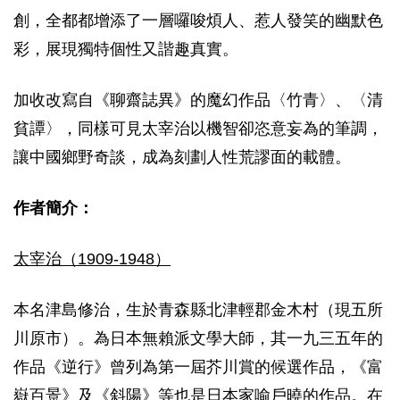
創，全都都增添了一層囉唆煩人、惹人發笑的幽默色
彩，展現獨特個性又諧趣真實。
加收改寫自《聊齋誌異》的魔幻作品〈竹青〉、〈清
貧譚〉，同樣可見太宰治以機智卻恣意妄為的筆調，
讓中國鄉野奇談，成為刻劃人性荒謬面的載體。
作者簡介：
太宰治（1909-1948）
本名津島修治，生於青森縣北津輕郡金木村（現五所
川原市）。為日本無賴派文學大師，其一九三五年的
作品《逆行》曾列為第一屆芥川賞的候選作品，《富
嶽百景》及《斜陽》等也是日本家喻戶曉的作品。在