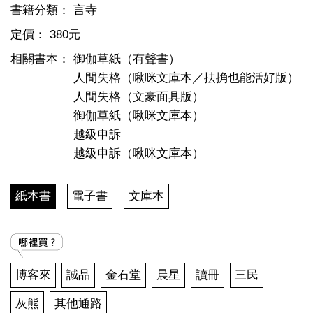
書籍分類：
言寺
定價：
380元
相關書本：
御伽草紙（有聲書）
人間失格（啾咪文庫本／抾捔也能活好版）
人間失格（文豪面具版）
御伽草紙（啾咪文庫本）
越級申訴
越級申訴（啾咪文庫本）
紙本書
電子書
文庫本
博客來
誠品
金石堂
晨星
讀冊
三民
灰熊
其他通路