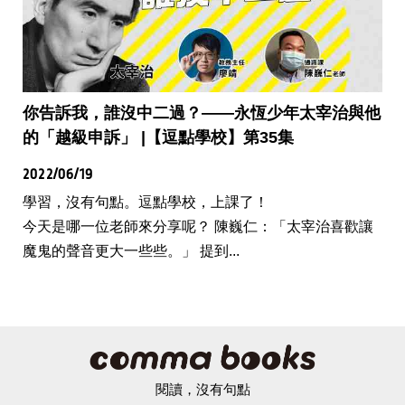
你告訴我，誰沒中二過？——永恆少年太宰治與他
的「越級申訴」 |【逗點學校】第35集
2022/06/19
學習，沒有句點。逗點學校，上課了！
今天是哪一位老師來分享呢？ 陳巍仁：「太宰治喜歡讓
魔鬼的聲音更大一些些。」 提到...
閱讀，沒有句點