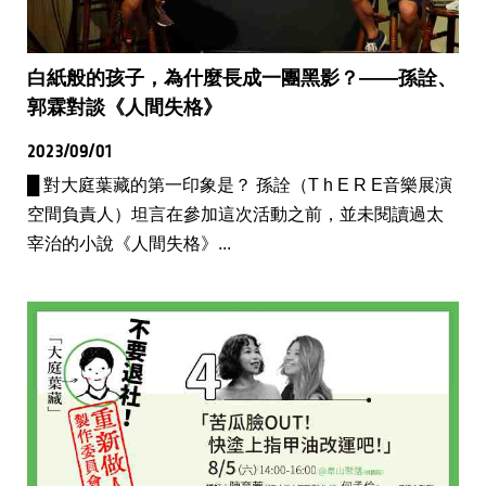
白紙般的孩子，為什麼長成一團黑影？——孫詮、
郭霖對談《人間失格》
2023/09/01
█ 對大庭葉藏的第一印象是？ 孫詮（T h E R E音樂展演
空間負責人）坦言在參加這次活動之前，並未閱讀過太
宰治的小說《人間失格》...