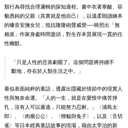
類行為尋找合理邏輯的探知過程。書中衣著寒酸、容
貌愚鈍的父親（其實就是他自己），以溫柔朗讀繪本
的嗓音安撫女兒，抵抗隆隆砲聲威脅──映照出「無
賴派」作家身處時間盡頭，對生存本質展現一貫的任
性幽默。
「只是人性的悲喜劇罷了。這個問題將持續不
斷地，存在於人類生活之中。」
看似表面純粹的童話，透露出隱藏於情節中的現實人
性與無奈命運。「人的一生，就是在愛恨中痛苦掙
扎，沒有人可以遁逃，只能努力忍耐。」〈浦島太
郎〉、〈肉瘤公公〉、〈狸貓與兔子〉，以及〈舌切
雀〉等日本經典童話故事的現場，藉由太宰治的新