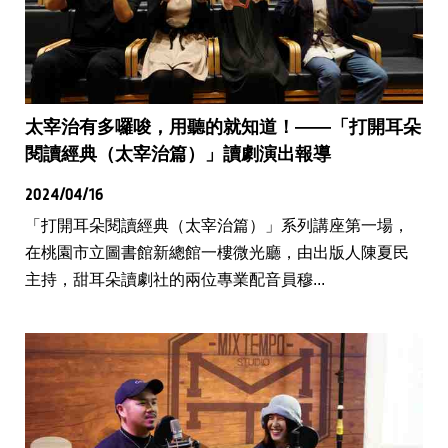
太宰治有多囉唆，用聽的就知道！——「打開耳朵
閱讀經典（太宰治篇）」讀劇演出報導
2024/04/16
「打開耳朵閱讀經典（太宰治篇）」系列講座第一場，
在桃園市立圖書館新總館一樓微光廳，由出版人陳夏民
主持，甜耳朵讀劇社的兩位專業配音員穆...