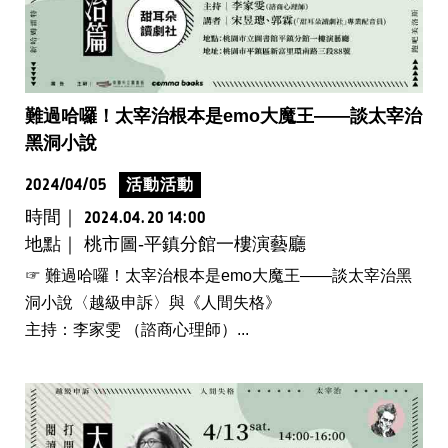
難過哈囉！太宰治根本是emo大魔王——談太宰治
黑洞小說
2024/04/05
活動活動
時間｜
2024.04.20 14:00
地點｜ 桃市圖-平鎮分館一樓演藝廳
☞ 難過哈囉！太宰治根本是emo大魔王——談太宰治黑
洞小說〈越級申訴〉與《人間失格》
主持：李家雯 （諮商心理師）...