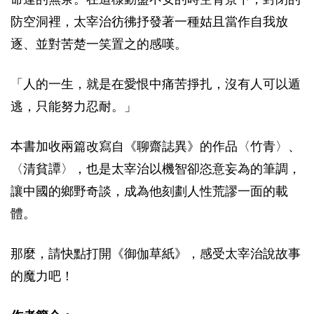
防空洞裡，太宰治彷彿抒發著一種姑且當作自我放
逐、並對苦楚一笑置之的感嘆。
「人的一生，就是在愛恨中痛苦掙扎，沒有人可以遁
逃，只能努力忍耐。」
本書加收兩篇改寫自《聊齋誌異》的作品〈竹青〉、
〈清貧譚〉，也是太宰治以機智卻恣意妄為的筆調，
讓中國的鄉野奇談，成為他刻劃人性荒謬一面的載
體。
那麼，請快點打開《御伽草紙》，感受太宰治說故事
的魔力吧！