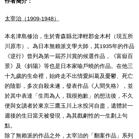
作者簡介：
太宰治（1909-1948）
本名津島修治，生於青森縣北津輕郡金木村（現五所
川原市）。為日本無賴派文學大師，其1935年的作品
《逆行》曾列為第一屆芥川賞的候選作品，《富嶽百
景》及《斜陽》等也是日本家喻戶曉的作品。在他三
十九歲的生命裡，始終走不出情愛糾葛及憂鬱、死亡
的陰影，多次自殺未遂，發表作品《人間失格》，並
於其中表達「生而為人，我很抱歉」的想法後，不久
便與女讀者於東京三鷹玉川上水投河自盡，遺體於一
週後的生日當天被發現，為其戲劇性的一生劃上句
點。
除了無賴派的作品之外，太宰治的「翻案作品」系列