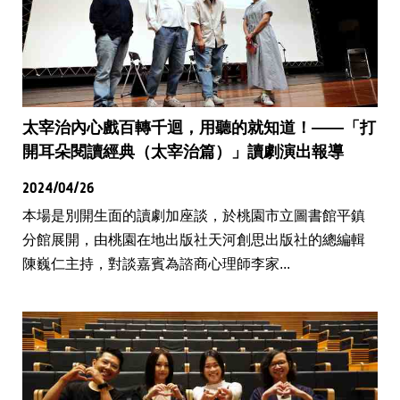
太宰治內心戲百轉千迴，用聽的就知道！——「打
開耳朵閱讀經典（太宰治篇）」讀劇演出報導
2024/04/26
本場是別開生面的讀劇加座談，於桃園市立圖書館平鎮
分館展開，由桃園在地出版社天河創思出版社的總編輯
陳巍仁主持，對談嘉賓為諮商心理師李家...