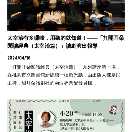
太宰治有多囉唆，用聽的就知道！——「打開耳朵
閱讀經典（太宰治篇）」讀劇演出報導
2024/04/16
「打開耳朵閱讀經典（太宰治篇）」系列講座第一場，
在桃園市立圖書館新總館一樓微光廳，由出版人陳夏民
主持，甜耳朵讀劇社的兩位專業配音員穆...