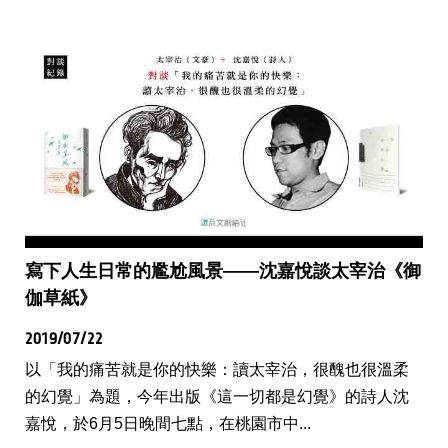
寫下人生日常的尷尬風景——沈嘉悅談太宰治《御
伽草紙》
2019/07/22
以「我的痛苦就是你的快樂：讀太宰治，很醜也很溫柔
的幻覺」為題，今年出版《這一切都是幻覺》的詩人沈
嘉悅，於6月5日晚間七點，在桃園市中...