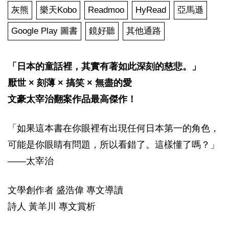
灰熊
樂天Kobo
Readmoo
HyRead
亞馬遜
Google Play 圖書
鏡好聽
其他通路
「日本的童話裡，其實有著如此深刻的慈悲。」
厭世 × 刻薄 × 搞笑 × 無盡的愛
文豪太宰治翻案作品最高傑作！
「如果這本書在你眼裡有出現任何日本第一的角色，
可能是你眼睛有問題，所以看錯了。這樣懂了嗎？」
——太宰治
文學創作者 盛浩偉 專文導讀
詩人 黃羊川 專文賞析