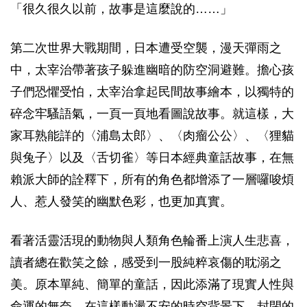
「很久很久以前，故事是這麼說的……」
第二次世界大戰期間，日本遭受空襲，漫天彈雨之
中，太宰治帶著孩子躲進幽暗的防空洞避難。擔心孩
子們恐懼受怕，太宰治拿起民間故事繪本，以獨特的
碎念牢騷語氣，一頁一頁地看圖說故事。就這樣，大
家耳熟能詳的〈浦島太郎〉、〈肉瘤公公〉、〈狸貓
與兔子〉以及〈舌切雀〉等日本經典童話故事，在無
賴派大師的詮釋下，所有的角色都增添了一層囉唆煩
人、惹人發笑的幽默色彩，也更加真實。
看著活靈活現的動物與人類角色輪番上演人生悲喜，
讀者總在歡笑之餘，感受到一股純粹哀傷的耽溺之
美。原本單純、簡單的童話，因此添滿了現實人性與
命運的無奈。在這樣動盪不安的時空背景下，封閉的