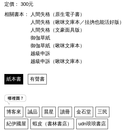
定價：
300元
相關書本：
人間失格（原生電子書）
人間失格（啾咪文庫本／抾捔也能活好版）
人間失格（文豪面具版）
御伽草紙
御伽草紙（啾咪文庫本）
越級申訴
越級申訴（啾咪文庫本）
紙本書
有聲書
博客來
誠品
晨星
讀冊
金石堂
三民
紀伊國屋
蝦皮（書林書店）
udn琅琅書店