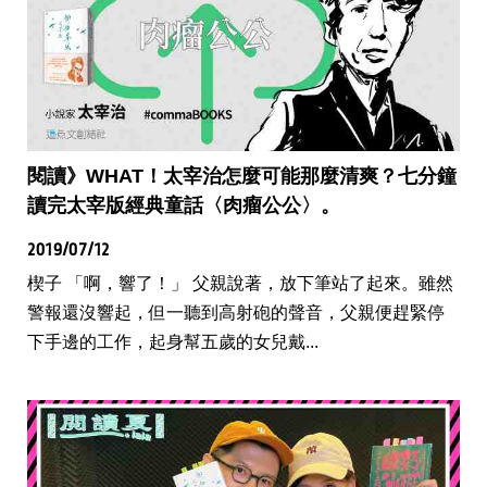
閱讀》WHAT！太宰治怎麼可能那麼清爽？七分鐘
讀完太宰版經典童話〈肉瘤公公〉。
2019/07/12
楔子 「啊，響了！」 父親說著，放下筆站了起來。雖然
警報還沒響起，但一聽到高射砲的聲音，父親便趕緊停
下手邊的工作，起身幫五歲的女兒戴...