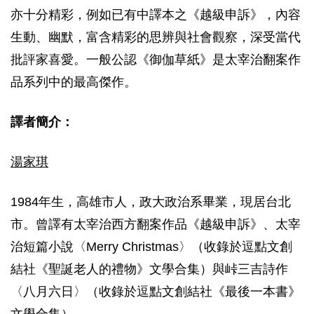
亦十分精彩，例如已有中譯本之《越級申訴》，內容
生動、幽默，富含精彩的思辨與社會觀察，深受當代
批評家喜愛。一般公認《御伽草紙》是太宰治翻案作
品系列中的最高傑作。
譯者簡介：
湯家琪
1984年生，高雄市人，政大政治系畢業，現居台北
市。曾譯有太宰治西方翻案作品《越級申訴》、太宰
治短篇小說〈Merry Christmas〉（收錄於逗點文創
結社《聖誕老人的禮物》文學合集）與峠三吉詩作
〈八月六日〉（收錄於逗點文創結社《最後一本書》