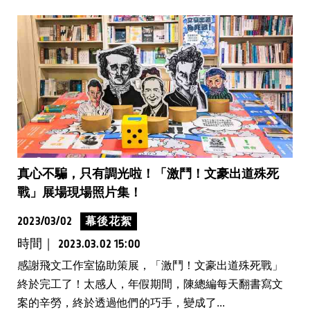
真心不騙，只有調光啦！「激鬥！文豪出道殊死
戰」展場現場照片集！
2023/03/02
幕後花絮
時間｜
2023.03.02 15:00
感謝飛文工作室協助策展，「激鬥！文豪出道殊死戰」
終於完工了！太感人，年假期間，陳總編每天翻書寫文
案的辛勞，終於透過他們的巧手，變成了...