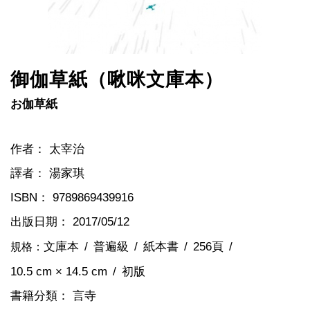
御伽草紙（啾咪文庫本）
お伽草紙
作者：
太宰治
譯者：
湯家琪
ISBN：
9789869439916
出版日期：
2017/05/12
文庫本
普遍級
紙本書
256頁
規格：
10.5 cm × 14.5 cm
初版
書籍分類：
言寺