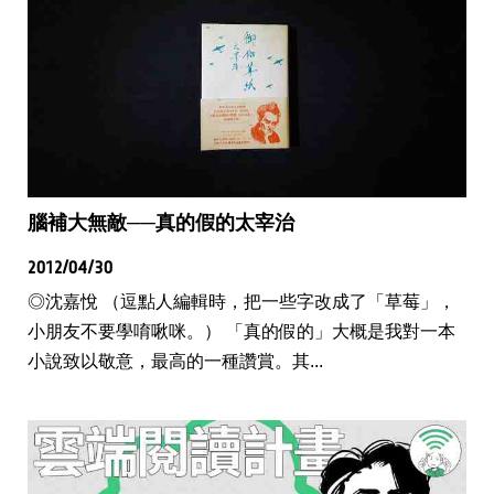
腦補大無敵──真的假的太宰治
2012/04/30
◎沈嘉悅 （逗點人編輯時，把一些字改成了「草莓」，
小朋友不要學唷啾咪。） 「真的假的」大概是我對一本
小說致以敬意，最高的一種讚賞。其...