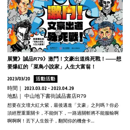
展覽》誠品R79》激鬥！文豪出道殊死戰！——想
要爆紅的「菜鳥小說家」人生大富翁！
2023/03/20
活動活動
時間｜
2023.03.02 - 2023.04.29
地點｜ 中山地下書街誠品書店R79
想要在文壇大紅大紫，最後邁進「文豪」之列嗎？你必
須經歷重重關卡，不能倒下，一路過關斬將不能服輸啊
啊啊啊！丟下人生骰子，翻閱你的機會卡...