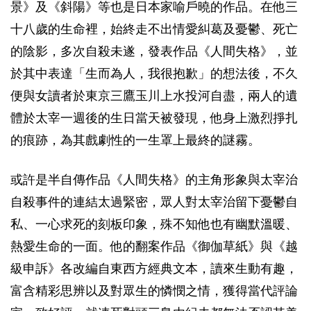
景》及《斜陽》等也是日本家喻戶曉的作品。在他三
十八歲的生命裡，始終走不出情愛糾葛及憂鬱、死亡
的陰影，多次自殺未遂，發表作品《人間失格》，並
於其中表達「生而為人，我很抱歉」的想法後，不久
便與女讀者於東京三鷹玉川上水投河自盡，兩人的遺
體於太宰一週後的生日當天被發現，他身上激烈掙扎
的痕跡，為其戲劇性的一生罩上最終的謎霧。
或許是半自傳作品《人間失格》的主角形象與太宰治
自殺事件的連結太過緊密，眾人對太宰治留下憂鬱自
私、一心求死的刻板印象，殊不知他也有幽默溫暖、
熱愛生命的一面。他的翻案作品《御伽草紙》與《越
級申訴》各改編自東西方經典文本，讀來生動有趣，
富含精彩思辨以及對眾生的憐憫之情，獲得當代評論