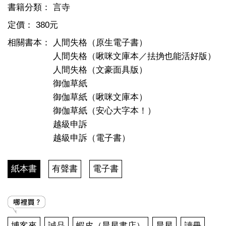
書籍分類：
言寺
定價：
380元
相關書本：
人間失格（原生電子書）
人間失格（啾咪文庫本／抾捔也能活好版）
人間失格（文豪面具版）
御伽草紙
御伽草紙（啾咪文庫本）
御伽草紙（安心大字本！）
越級申訴
越級申訴（電子書）
紙本書
有聲書
電子書
博客來
誠品
蝦皮（晨星書店）
晨星
讀冊