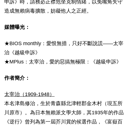
申訴》時，請務必正襟危坐克制情緒，以免嘴角失守
造成無賴病毒擴散，妨礙他人之正經。
媒體曝光：
★BIOS monthly：
愛恨無措，只好不斷說謊——太宰
治《越級申訴》
★MPlus：
太宰治，愛的惡搞無極限：《越級申訴》
作者簡介：
太宰治（1909-1948）
本名津島修治，生於青森縣北津輕郡金木村（現五所
川原市）。為日本無賴派文學大師，其1935年的作品
《逆行》曾列為第一屆芥川賞的候選作品，《富嶽百