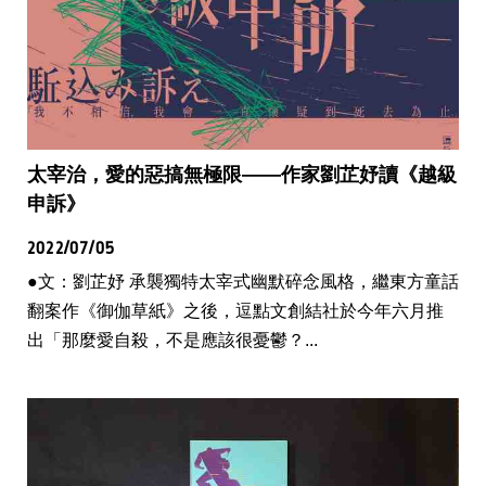
太宰治，愛的惡搞無極限——作家劉芷妤讀《越級
申訴》
2022/07/05
●文：劉芷妤 承襲獨特太宰式幽默碎念風格，繼東方童話
翻案作《御伽草紙》之後，逗點文創結社於今年六月推
出「那麼愛自殺，不是應該很憂鬱？...