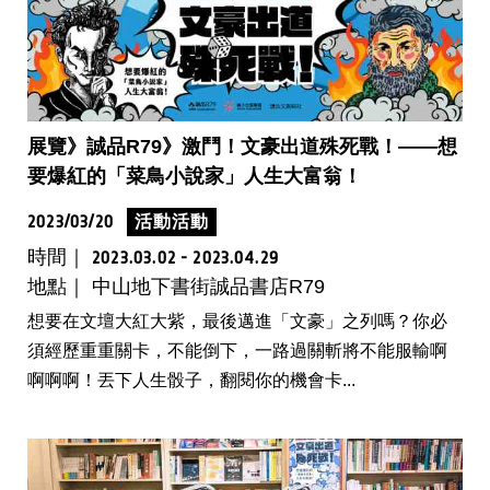
展覽》誠品R79》激鬥！文豪出道殊死戰！——想
要爆紅的「菜鳥小說家」人生大富翁！
2023/03/20
活動活動
時間｜
2023.03.02 - 2023.04.29
地點｜ 中山地下書街誠品書店R79
想要在文壇大紅大紫，最後邁進「文豪」之列嗎？你必
須經歷重重關卡，不能倒下，一路過關斬將不能服輸啊
啊啊啊！丟下人生骰子，翻閱你的機會卡...