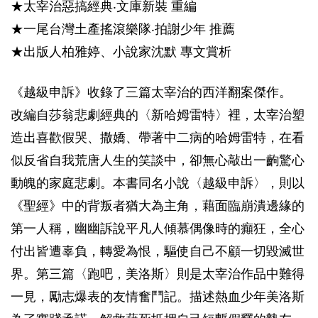
★太宰治惡搞經典‧文庫新裝 重編
★一尾台灣土產搖滾樂隊‧拍謝少年 推薦
★出版人柏雅婷、小說家沈默 專文賞析
《越級申訴》收錄了三篇太宰治的西洋翻案傑作。
改編自莎翁悲劇經典的〈新哈姆雷特〉裡，太宰治塑
造出喜歡假哭、撒嬌、帶著中二病的哈姆雷特，在看
似反省自我荒唐人生的笑談中，卻無心敲出一齣驚心
動魄的家庭悲劇。本書同名小說〈越級申訴〉，則以
《聖經》中的背叛者猶大為主角，藉面臨崩潰邊緣的
第一人稱，幽幽訴說平凡人傾慕偶像時的癲狂，全心
付出皆遭辜負，轉愛為恨，驅使自己不顧一切毀滅世
界。第三篇〈跑吧，美洛斯〉則是太宰治作品中難得
一見，勵志爆表的友情奮鬥記。描述熱血少年美洛斯