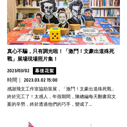
真心不騙，只有調光啦！「激鬥！文豪出道殊死
戰」展場現場照片集！
2023/03/02
幕後花絮
時間｜
2023.03.02 15:00
感謝飛文工作室協助策展，「激鬥！文豪出道殊死戰」
終於完工了！太感人，年假期間，陳總編每天翻書寫文
案的辛勞，終於透過他們的巧手，變成了...