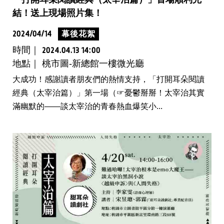
結！送上現場照片集！
2024/04/14
幕後花絮
時間｜
2024.04.13 14:00
地點｜ 桃市圖-新總館一樓微光廳
大成功！感謝讀者朋友們的熱情支持，「打開耳朵閱讀
經典（太宰治篇）」第一場（☞憂鬱掰掰！太宰治其實
滿幽默的——談太宰治的青春熱血爆笑小...