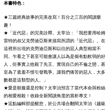
本書特色：
★三篇經典故事的完美改寫！百分之三百的閱讀樂
趣！
★「近代惡」的完美詮釋。太宰治：「我想要用哈姆
雷特的叔父克勞迪亞斯來描寫所謂的『近代惡』。在
這裡所出現的克勞迪亞斯和以往的惡人典型相當不
同。乍看之下甚至可能會讓人以為是個有點軟弱的好
人，但事實上他殺了先王、實現自己的不倫之戀，甚
至為了遮羞不惜引發戰爭。讓我們痛苦的惡人，大多
數都是這類型的人。」
★愛是順服還是控制？太宰治預言了當代本命與粉絲
的相愛相殺！收錄全新閱讀角度的賞析專文！
★逗點編輯部提醒您，於公共場合翻閱太宰治《越級