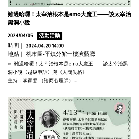
難過哈囉！太宰治根本是emo大魔王——談太宰治
黑洞小說
2024/04/05
活動活動
時間｜
2024.04.20 14:00
地點｜ 桃市圖-平鎮分館一樓演藝廳
☞ 難過哈囉！太宰治根本是emo大魔王——談太宰治黑
洞小說〈越級申訴〉與《人間失格》
主持：李家雯 （諮商心理師）...