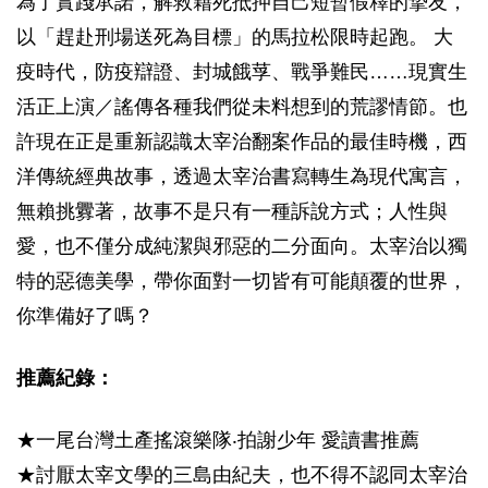
為了實踐承諾，解救藉死抵押自己短暫假釋的摯友，
以「趕赴刑場送死為目標」的馬拉松限時起跑。 大
疫時代，防疫辯證、封城餓莩、戰爭難民……現實生
活正上演／謠傳各種我們從未料想到的荒謬情節。也
許現在正是重新認識太宰治翻案作品的最佳時機，西
洋傳統經典故事，透過太宰治書寫轉生為現代寓言，
無賴挑釁著，故事不是只有一種訴說方式；人性與
愛，也不僅分成純潔與邪惡的二分面向。太宰治以獨
特的惡德美學，帶你面對一切皆有可能顛覆的世界，
你準備好了嗎？
推薦紀錄：
★一尾台灣土產搖滾樂隊‧拍謝少年 愛讀書推薦
★討厭太宰文學的三島由紀夫，也不得不認同太宰治