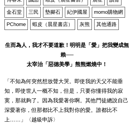
金石堂
三民
墊腳石
紀伊國屋
momo購物網
PChome
蝦皮（晨星書店）
灰熊
其他通路
生而為人，我才不要道歉！明明是「愛」把我變成無
賴──
太宰治「惡德美學」熊熊燃燒中！
「不知為何突然想放聲大哭。即使我的天父不能垂
知，即使世人一概不知，但是，只要你懂得我的寂
寞，那就夠了。因為我愛著你啊。其他門徒總說自己
深愛著你，但那都比不上我對你的愛。誰都比不
上……」〈越級申訴〉