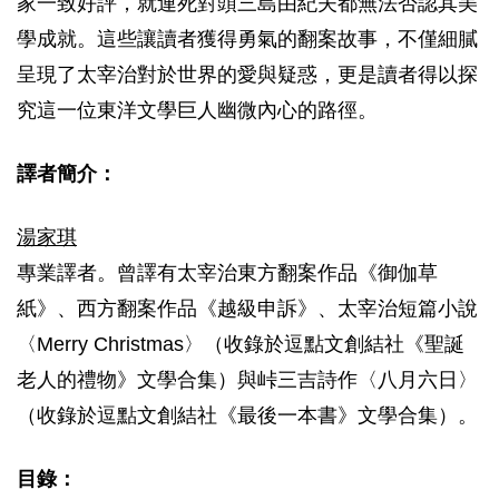
家一致好評，就連死對頭三島由紀夫都無法否認其美
學成就。這些讓讀者獲得勇氣的翻案故事，不僅細膩
呈現了太宰治對於世界的愛與疑惑，更是讀者得以探
究這一位東洋文學巨人幽微內心的路徑。
譯者簡介：
湯家琪
專業譯者。曾譯有太宰治東方翻案作品《御伽草
紙》、西方翻案作品《越級申訴》、太宰治短篇小說
〈Merry Christmas〉（收錄於逗點文創結社《聖誕
老人的禮物》文學合集）與峠三吉詩作〈八月六日〉
（收錄於逗點文創結社《最後一本書》文學合集）。
目錄：