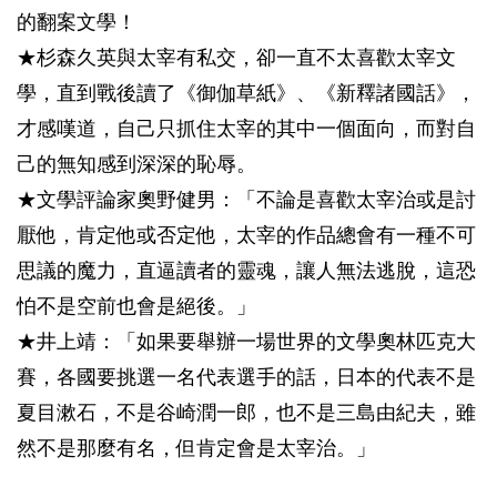
的翻案文學！
★杉森久英與太宰有私交，卻一直不太喜歡太宰文
學，直到戰後讀了《御伽草紙》、《新釋諸國話》，
才感嘆道，自己只抓住太宰的其中一個面向，而對自
己的無知感到深深的恥辱。
★文學評論家奧野健男：「不論是喜歡太宰治或是討
厭他，肯定他或否定他，太宰的作品總會有一種不可
思議的魔力，直逼讀者的靈魂，讓人無法逃脫，這恐
怕不是空前也會是絕後。」
★井上靖：「如果要舉辦一場世界的文學奧林匹克大
賽，各國要挑選一名代表選手的話，日本的代表不是
夏目漱石，不是谷崎潤一郎，也不是三島由紀夫，雖
然不是那麼有名，但肯定會是太宰治。」