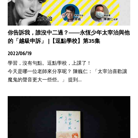
你告訴我，誰沒中二過？——永恆少年太宰治與他
的「越級申訴」 |【逗點學校】第35集
2022/06/19
學習，沒有句點。逗點學校，上課了！
今天是哪一位老師來分享呢？ 陳巍仁：「太宰治喜歡讓
魔鬼的聲音更大一些些。」 提到...