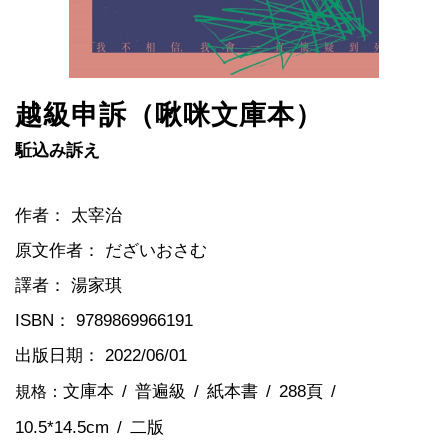
越級申訴（啾咪文庫本）
駈込み訴え
作者：
太宰治
原文作者：
だざいおさむ
譯者：
湯家琪
ISBN：
9789869966191
出版日期：
2022/06/01
文庫本
普遍級
紙本書
288頁
規格：
10.5*14.5cm
二版