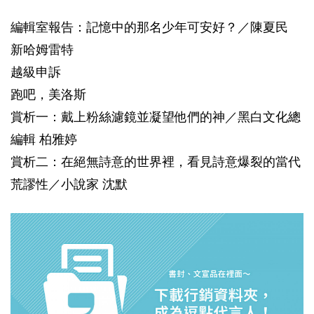
編輯室報告：記憶中的那名少年可安好？／陳夏民
新哈姆雷特
越級申訴
跑吧，美洛斯
賞析一：戴上粉絲濾鏡並凝望他們的神／黑白文化總
編輯 柏雅婷
賞析二：在絕無詩意的世界裡，看見詩意爆裂的當代
荒謬性／小說家 沈默