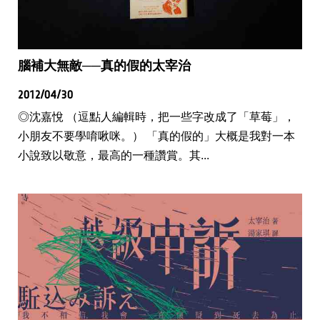
腦補大無敵──真的假的太宰治
2012/04/30
◎沈嘉悅 （逗點人編輯時，把一些字改成了「草莓」，
小朋友不要學唷啾咪。） 「真的假的」大概是我對一本
小說致以敬意，最高的一種讚賞。其...