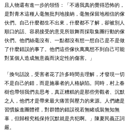
且人物還有進一步的領悟：「不過我真的覺得恐怖的，
是對青木這種人毫無批判地接納，毫無保留地相信的傢
伙們。自己什麼都生不出來，什麼都不了解，卻被別人
順口的話、容易接受的意見所鼓舞而採取集團行動的傢
伙們。他們絲毫沒有、一點都沒有想一想自己是不是做
了什麼錯誤的事了。他們這些傢伙萬萬想不到自己可能
對某個人造成無意義而決定性的傷害。」
「換句話說，受害者花了許多時間去理解，才發現一切
不是自己的錯，而是施暴者的人格缺陷。同時，村上春
樹也帶領我們去思考，真正糟糕的是那些旁觀者、沉默
之人，他們才是帶來最大痛苦與壓力的來源。人們總是
習慣躲進團體裡，對群體的錯誤視若無睹或裝無知無
辜，但歸根究柢保持沉默就是共犯啊。」陳夏民義正詞
嚴。