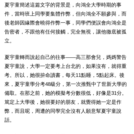
夏宇童簡述這篇文字的背景是，向鴻全大學時期的事
件，當時班上同學要集體作弊，但向鴻全不願參與，而
後老師因緣際會曉得作弊一事，同學們便誤會向鴻全是
告密者，不跟他有任何接觸，完全無視，讓他徹底被孤
立。
夏宇童轉而說起自己的往事――高三那會兒，媽媽警告
夏宇童說，大學一定要考上台北的，如果沒有，就得重
考。所以，她很拚命讀書，每天11點睡，5點起床。後
來，夏宇童學分考48級分，第一次推甄中了世新大學的
備取。在那之前，她的模擬考分數很低，好像是31分。
篤定上大學後，她很要好的朋友，就覺得她一定是作
弊，而且呢，周遭的同學完全沒有人願意幫夏宇童說
話。