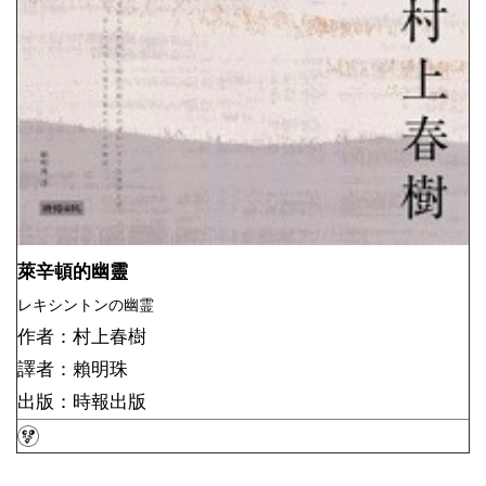
萊辛頓的幽靈
レキシントンの幽霊
作者：村上春樹
譯者：賴明珠
出版：時報出版