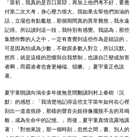
「當初，我真的是百口莫辯，再加上他們考不好，要應
付第二次大考，身心壓力很大。我如果去幫他們加油的
話，立場也有點尷尬，那個期間真的異常難熬，我永遠
記得。所以讀到這一段，我特別有感覺。我認為，那些
集體作弊的人之中，一定有查覺到這些作為是錯誤的，
可是因為怕成為少數，不敢跟多數人對立，所以沉默。
然而，就是這樣的恐懼與自我禁制，也讓自己變成加害
者啊，而霸凌者也會更極端、猖獗。」夏宇童正色說
著。
夏宇童朗讀向鴻全多年後無意間翻讀到村上春樹〈沉
默〉的感想：「我清楚地記得這些文字當年如何在心裡
刮出一道道痕跡，那樣的聲音尖銳得像擺脫不去的耳鳴
般，成為生命中的記憶。」而後，夏宇童真情流露地講
著：「對他來說，那一個時刻，忽然之間，書、別人的