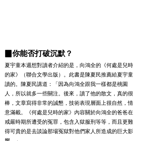
▉你能否打破沉默？
夏宇童本週想對讀者介紹的是，向鴻全的《何處是兒時
的家》（聯合文學出版）。此書是陳夏民推薦給夏宇童
讀的。陳夏民講道：「因為向鴻全跟我一樣都是桃園
人，所以就多一些關注。後來，讀了他的散文，真的很
棒，文章寫得非常的誠懇，技術表現層面上很自然，情
意滿載。《何處是兒時的家》內容關於向鴻全的爸爸在
戒嚴時期所遭受的冤罪，包含入獄服刑等等，而且更難
得可貴的是去談論那場冤獄對他們家人所造成的巨大影
響。」