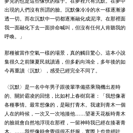
夢見的也是這些傢伙的樣子。在夢裡只有沉默。在夢中
出現的人們沒有所謂的臉。沉默像冷冷的水一樣逐漸滲
透一切。而在沉默中一切都逐漸融化成泥濘。在那裡面
我一面融化下去一面拚命喊叫，但沒有任何人肯聽我的
呼喚。」
那種被當作空氣一樣的場景，真的觸目驚心。這本小說
集很久之前陳夏民就讀過，但多虧向鴻全，多年後的如
今再重讀〈沉默〉，感受已經完全不同了。
〈沉默〉是一名中年男子跟後輩準備搭乘飛機出差時
的、關於霸凌的回憶，比如村上春樹寫著：「我想像著
各種事情。最常想像的，是毆打青木。我逮到青木一個
人在的時候，一次又一次地揍他……望著天花板時青木
的臉就會自然地浮現在那裡，一留神時我已經在揍著青
木。……我想像時會覺得很不舒服，實際上也曾經吐