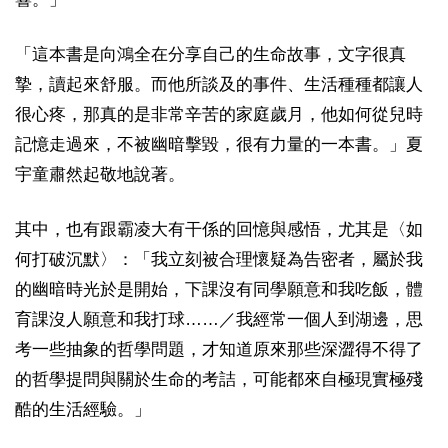
「這本書是向鴻全在分享自己的生命故事，文字很真
摯，讀起來舒服。而他所談及的事件、生活種種都讓人
很心疼，那真的是非常辛苦的家庭歲月，他如何從兒時
記憶走過來，不被幽暗擊毀，很有力量的一本書。」夏
宇童肅然起敬地說著。
其中，也有跟霸凌大有干係的回憶與感悟，尤其是〈如
何打破沉默〉：「我立刻被合理懷疑為告密者，屬於我
的幽暗時光於是開始，下課沒有同學願意和我吃飯，體
育課沒人願意和我打球……／我經常一個人到湖邊，思
考一些抽象的哲學問題，才知道原來那些深澀得不得了
的哲學提問與關於生命的考詰，可能都來自極現實極殘
酷的生活經驗。」