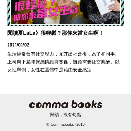
閱讀夏LaLa》很輕鬆？那你來當女生啊！
2021/01/02
生活經常會有社交壓力，尤其出社會後，為了和同事、
上司與下屬聯繫感情維持關係，難免需要社交應酬。以
女性舉例，女性在團體中是藉由安全感定...
閱讀，沒有句點
© Commabooks -2018-