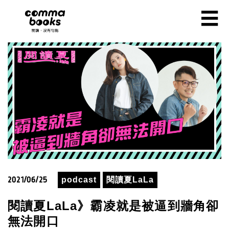
移至主內容
☰
2021/06/25
podcast
閱讀夏LaLa
閱讀夏LaLa》霸凌就是被逼到牆角卻
無法開口