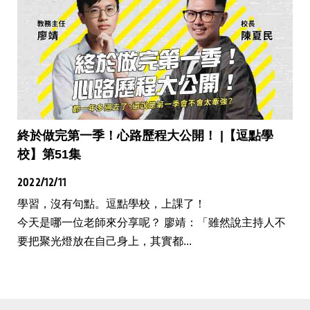
終於做完第一季！心路歷程大公開！ |【逗點學
校】第51集
2022/12/11
學習，沒有句點。逗點學校，上課了！
今天是哪一位老師來分享呢？ 廖靖：「雖然說主持人不
要把聚光燈放在自己身上，其實都...