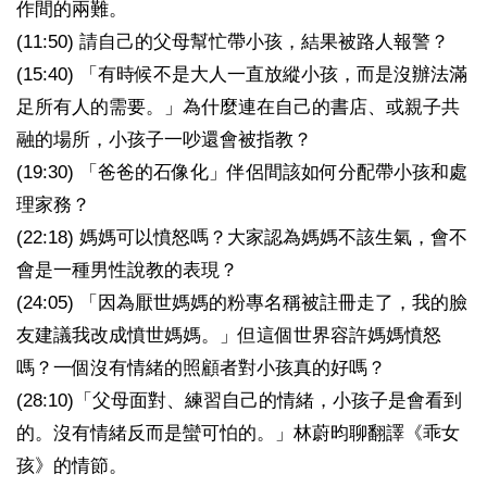
作間的兩難。
(11:50) 請自己的父母幫忙帶小孩，結果被路人報警？
(15:40) 「有時候不是大人一直放縱小孩，而是沒辦法滿
足所有人的需要。」為什麼連在自己的書店、或親子共
融的場所，小孩子一吵還會被指教？
(19:30) 「爸爸的石像化」伴侶間該如何分配帶小孩和處
理家務？
(22:18) 媽媽可以憤怒嗎？大家認為媽媽不該生氣，會不
會是一種男性說教的表現？
(24:05) 「因為厭世媽媽的粉專名稱被註冊走了，我的臉
友建議我改成憤世媽媽。」但這個世界容許媽媽憤怒
嗎？一個沒有情緒的照顧者對小孩真的好嗎？
(28:10)「父母面對、練習自己的情緒，小孩子是會看到
的。沒有情緒反而是蠻可怕的。」林蔚昀聊翻譯《乖女
孩》的情節。