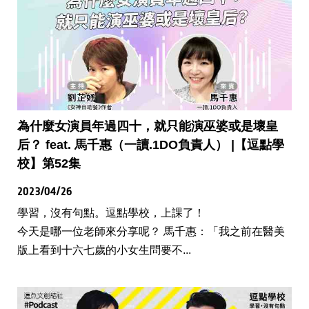
為什麼女演員年過四十，就只能演巫婆或是壞皇
后？ feat. 馬千惠（一讀.1DO負責人） |【逗點學
校】第52集
2023/04/26
學習，沒有句點。逗點學校，上課了！
今天是哪一位老師來分享呢？ 馬千惠：「我之前在醫美
版上看到十六七歲的小女生問要不...