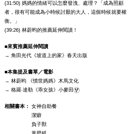
(31:50) 媽媽的情緒可以怎麼發洩、處理？「成為照顧
者，很有可能成為小時候討厭的大人，這個時候就要權
衡。」
(39:26) 林蔚昀的推薦延伸閱讀！
■來賓推薦延伸閱讀
→ 角田光代《坡道上的家》春天出版
■本集提及書單／電影
→ 林蔚昀 《憤世媽媽》木馬文化
→ 格羅‧達勒《乖女孩》小麥田
相關書本：
女神自助餐
潔癖
負子獸
黃壁紙