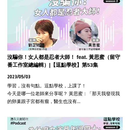
沒騙你！女人都是忍者大師！ feat. 黃思蜜（留守
番工作室總編輯）|【逗點學校】第53集
2023/05/03
學習，沒有句點。逗點學校，上課了！
今天是哪一位老師來分享呢？ 黃思蜜：「那天我發現我
的卵巢跟子宮都有瘤，醫生也沒有...