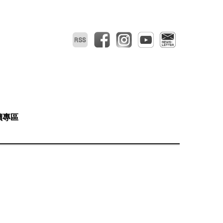
RSS
facebook
instagram
youtube
電子報
讀專區