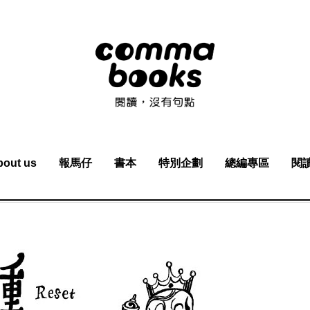
bout us
報馬仔
書本
特別企劃
總編專區
閱