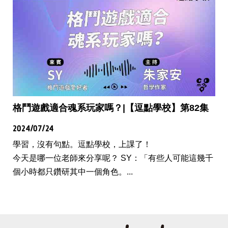
格鬥遊戲適合魂系玩家嗎？|【逗點學校】第82集
2024/07/24
學習，沒有句點。逗點學校，上課了！
今天是哪一位老師來分享呢？ SY：「有些人可能這幾千
個小時都只鑽研其中一個角色。...