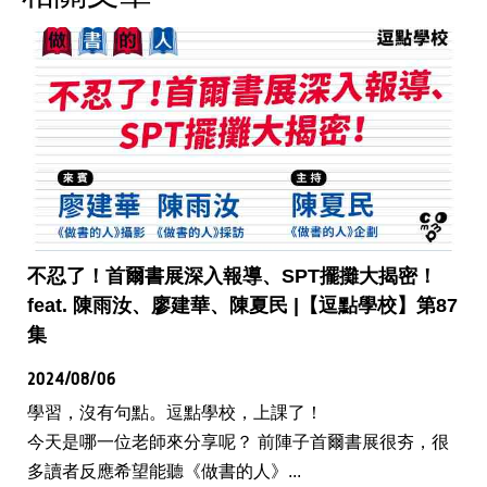
不忍了！首爾書展深入報導、SPT擺攤大揭密！
feat. 陳雨汝、廖建華、陳夏民 |【逗點學校】第87
集
2024/08/06
學習，沒有句點。逗點學校，上課了！
今天是哪一位老師來分享呢？ 前陣子首爾書展很夯，很
多讀者反應希望能聽《做書的人》...