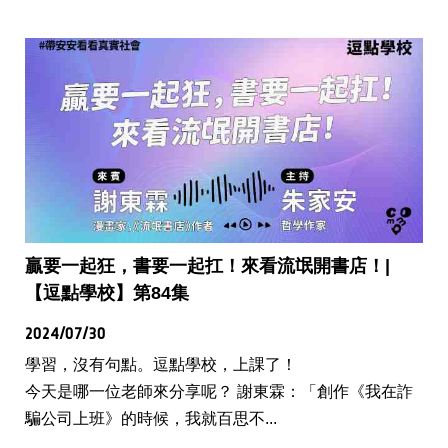
贏要一起狂，書要一起扛！來看流氓開書店！|
【逗點學校】第84集
2024/07/30
學習，沒有句點。逗點學校，上課了！
今天是哪一位老師來分享呢？ 謝東霖：「創作《我在詐
騙公司上班》的時候，我就百思不...