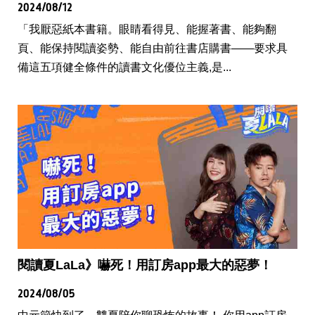
2024/08/12
「我厭惡紙本書籍。眼睛看得見、能握著書、能夠翻
頁、能保持閱讀姿勢、能自由前往書店購書——要求具
備這五項健全條件的讀書文化優位主義,是...
閱讀夏LaLa》嚇死！用訂房app最大的惡夢！
2024/08/05