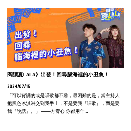
閱讀夏LaLa》出發！回尋腦海裡的小丑魚！
2024/07/15
「可以背誦的或是唱歌都不難，最困難的是，當主持人
把黑色冰淇淋交到我手上，不是要我『唱歌』，而是要
我『說話』。」 ——方宥心 你都用什...