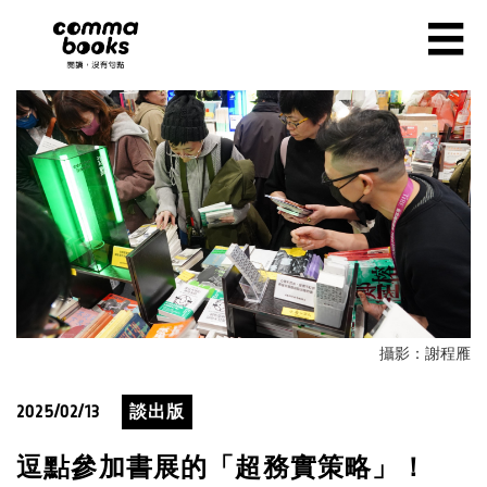
移至主內容
☰
攝影：謝程雁
2025/02/13
談出版
逗點參加書展的「超務實策略」！