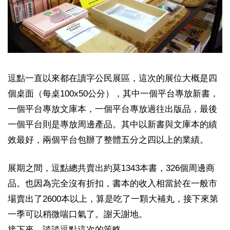
逗點一直以來都在讀字公民展區，這次的展位大概是四
個桌面（每桌100x50公分），其中一個平台專放新書，
一個平台專放文庫本，一個平台專放過往出版品，最後
一個平台則是專放周邊產品。其中以新書與文庫本的績
效最好，兩個平台包辦了整體五分之四以上的業績。
展期之間，逗點總共賣出約莫1343本書，326個周邊商
品。也因為完全沒有折扣，書本的收入相當於在一般市
場賣出了2600本以上，算是吃了一顆大補丸，接下來第
一季可以稍微喘口氣了。謝天謝地。
接下來，談談逗點這次的策略。