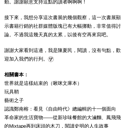
動。謝謝願意支持逗點的讀者啊啊啊！
接下來，我想分享這次書展的幾個觀察，這一次書展顯
示書籍行銷的社群媒體版塊已有大幅挪動，非常值得討
論。不過我這幾天真的太累，以後有空再來寫吧。
謝謝大家看到這邊，我是陳夏民，閱讀，沒有句點，歡
迎加入我們的行列。
相關書本：
世界就是這樣結束的（啾咪文庫本）
玩具鞘
藝術之子
認識鄭南榕：看見《自由時代》總編輯的十一個面向
革命家的生活寶物——從新珍味餐館的大滷麵、鳳飛飛
的Mixtape再到床頭的木刀，閱讀史明的人生故事