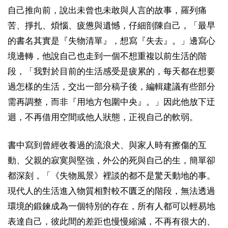
自己推向前，說出未曾也未敢與人言的故事，羅列痛
苦、掙扎、煩惱、疲憊與遺憾，仔細剖陳自己，「最早
的書名其實是『失物清單』，想寫『失去』。」邊寫心
境邊轉，他說自己也走到一個不想重複以前生活的階
段，「我對於目前的生活感受是疲累的，每天都在想要
過怎樣的生活，交出一部分稿子後，編輯建議有些部分
需再調整，而非『用地方包圍中央』。」因此他放下迂
迴，不再借用空間或他人狀態，正視自己的軟弱。
書中寫到曾經收養過的流浪犬、與家人時有擦傷的互
動、父親的寂寞與堅強，外公的死與自己的生，簡單卻
都深刻，「《失物風景》裡談的都不是驚天動地的事。
現代人的生活進入物質相對較不匱乏的階段，無法透過
環境的鍛鍊成為一個特別的存在，所有人都可以輕易地
表達自己，彼此間的差距也慢慢縮減，不再有很大的、