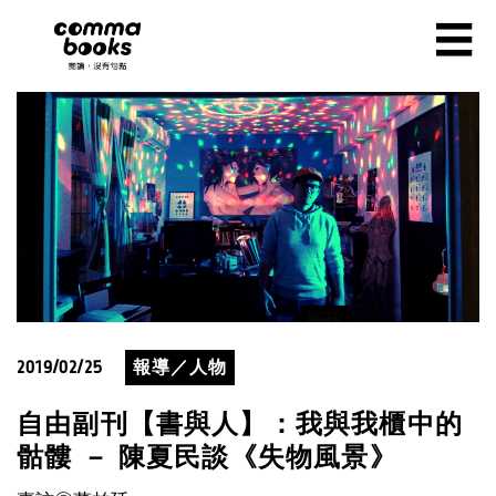
移至主內容
☰
2019/02/25
報導／人物
自由副刊【書與人】：我與我櫃中的
骷髏 － 陳夏民談《失物風景》