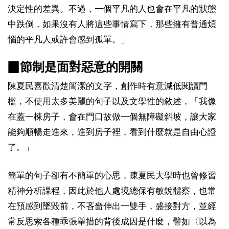
決定性的差異。不過，一個平凡的人也會在平凡的狀態
中跌倒，如果沒有人將這些事情寫下，那些擁有普通煩
惱的平凡人或許會感到孤單。」
▉節制是面對惡意的開關
陳夏民喜歡清楚簡潔的文字，創作時有意減低閱讀門
檻，不使用太多美麗的句子以及文學性的敘述，「我像
在蓋一棟房子，會在門口故做一個無障礙斜坡，讓大家
能夠順暢走進來，進到房子裡，看到什麼就是自由心證
了。」
簡單的句子卻有不簡單的心思，陳夏民大學時也曾修習
精神分析課程，因此於他人處境總保有敏銳體察，也常
在預感到墜毀前，不吝嗇伸出一雙手，盛接對方，並經
常反思索各種乖張舉措的背後成因是什麼，譬如〈以為