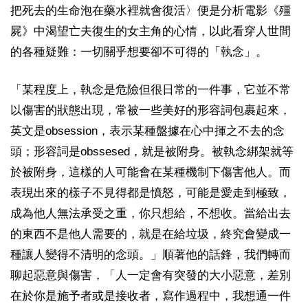
把死去的生命泡在藥水裡就會復活〉便是分析電影《殭
屍》中渴望亡夫復生的女主角的心情，以此看穿人世間
的各種疑難：一切關乎想要卻不可得的「執念」。
「某程度上，執念是危險但很日常的一件事，它並不常
以傷害的狀態出現，常被一些美好的形容詞包裹起來，
英文是obsession，表示某種盤據在心中揮之不去的念
頭；形容詞是obssesed，就是被附身。被執念綁架就等
於被附身，這樣的人可能會在某種機制下傷害他人。而
表現出來的樣子不見得都是憤怒，可能是愛走到極致，
成為他人無法承受之重，你只想給，不想收。當給出去
的東西不是他人需要的，就是在給垃圾，終究會變成一
種讓人變得不清明的念頭。」順著他的話鋒，我們轉而
聊起惡意與傷害，「人一定會有突發的大小惡意，差別
在於你是施予者或是接收者，寫作過程中，我想通一件