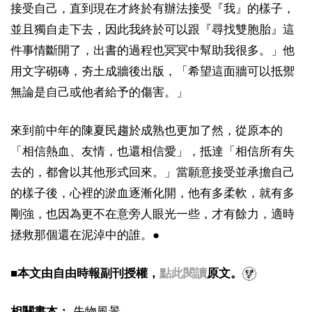
接受自己，直到現在才終於有辦法接受『我』的樣子，
並且獨自走下去，因此我終於可以跟『尋找雙胞胎』這
件事情斷開了，出書的過程也冥冥中幫助我很多。」他
用文字砌磚，夯土成牆後出版，「希望這面牆可以抵禦
無論是自己或他者給予的傷害。」
來到前中年的陳夏民趨於成熟也更加了然，從原本的
「相信熱血、友情，也還相信愛」，抵達「相信所有失
去的，都會以其他形式回來。」當願意接受並承擔自己
的樣子後，心裡的淤血逐漸化開，他有多柔軟，就有多
剛強，也因為更不在意旁人眼光一些，才有餘力，適時
拯救那個還在泥淖中的誰。●
■本文由自由時報副刊授權，
點此閱讀
原文。
相關書本：
失物風景