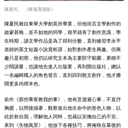
陳夏民。 （陳逸寬攝影）
陳夏民雖自東華大學創英所畢業，但他坦言文學創作的
啟蒙甚晚，並不如他的同學，很早就有了創作意識，學
生時期，讀文學作品是為了得到分數，直到修習李永平
老師的英文短篇小說賞析課，始對創作產生興趣。但興
趣只是初萌，他仍以研究文本為主要防守範圍，累積不
少閱讀量，也讓他先進入出版業，再到開出版社，總以
一名編輯職人的角色發言，直到回到散文創作，他才攤
開更多內裡本色。
前作《那些乘客教我的事》，他有意迴避心事，不直抒
胸臆，以間接描摹，觀察進出他生命中的形色人物，以
此折射自我，理解他人同時，也藉以安撫自己的不安。
來到《失物風景》，他放下各種技巧，將掩映在幕後的