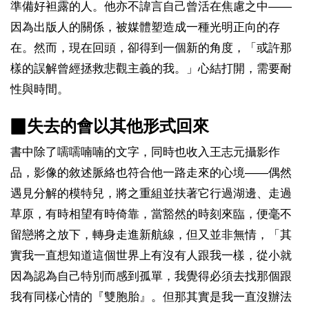
準備好袒露的人。他亦不諱言自己曾活在焦慮之中――
因為出版人的關係，被媒體塑造成一種光明正向的存
在。然而，現在回頭，卻得到一個新的角度，「或許那
樣的誤解曾經拯救悲觀主義的我。」心結打開，需要耐
性與時間。
▉失去的會以其他形式回來
書中除了嚅嚅喃喃的文字，同時也收入王志元攝影作
品，影像的敘述脈絡也符合他一路走來的心境――偶然
遇見分解的模特兒，將之重組並扶著它行過湖邊、走過
草原，有時相望有時倚靠，當豁然的時刻來臨，便毫不
留戀將之放下，轉身走進新航線，但又並非無情，「其
實我一直想知道這個世界上有沒有人跟我一樣，從小就
因為認為自己特別而感到孤單，我覺得必須去找那個跟
我有同樣心情的『雙胞胎』。但那其實是我一直沒辦法