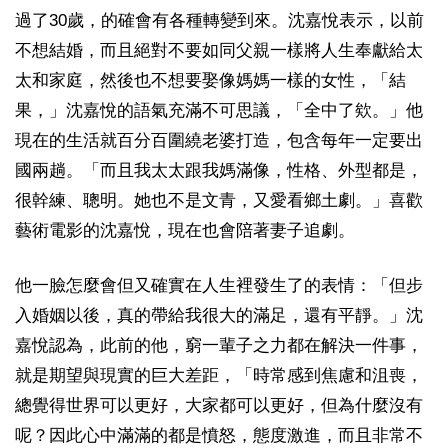
過了30歲，的確會有各種轉變到來。沈嘉悅表示，以前
不想結婚，而且絕對不要如同父親一樣將人生奉獻給太
太和家庭，然後也不想要娶像媽媽一樣的女性，「結
果，」沈嘉悅的語氣充滿不可思議，「全中了欸。」他
現在的生活就百分百圍繞老婆打造，包含每年一定要出
國兩趟。「而且我太太跟我媽滿像，性格、外型都是，
很幹練、聰明。她也不是文青，又愛看鄉土劇。」喜歡
藝術電影的沈嘉悅，現在也會陪著妻子追劇。
他一臉怎麼會但又確實在人生裡發生了的表情：「但步
入婚姻以後，真的帶給我很大的滿足，還有平靜。」沈
嘉悅認為，此前的他，窮一輩子之力都在解決一件事，
就是期望與現實的巨大差距，「時常感到焦慮和沮喪，
總覺得世界可以更好，大家都可以更好，但為什麼沒有
呢？因此心中滿滿的都是憤怒，態度激進，而且非常不