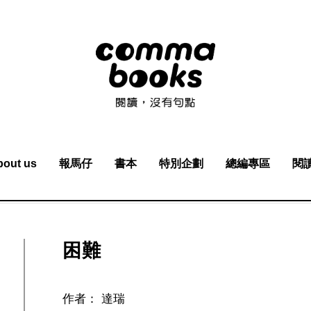
bout us
報馬仔
書本
特別企劃
總編專區
閱
困難
作者：
達瑞