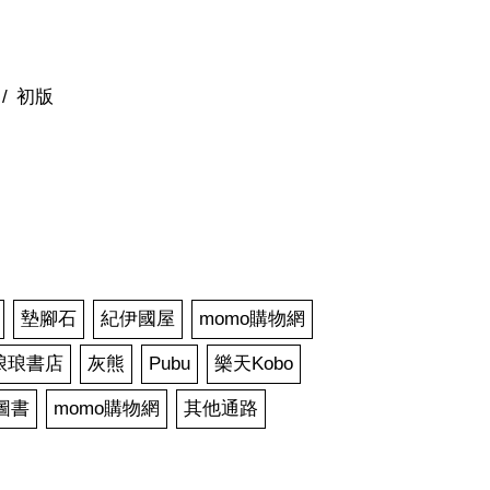
初版
墊腳石
紀伊國屋
momo購物網
n琅琅書店
灰熊
Pubu
樂天Kobo
 圖書
momo購物網
其他通路