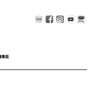
RSS
facebook
instagram
youtube
電子報
讀專區