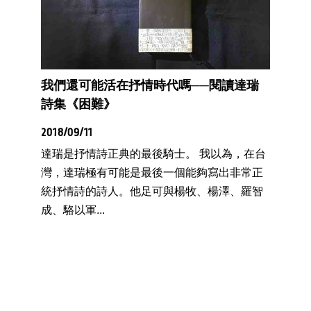
我們還可能活在抒情時代嗎──閱讀達瑞
詩集《困難》
2018/09/11
達瑞是抒情詩正典的最後騎士。 我以為，在台
灣，達瑞極有可能是最後一個能夠寫出非常正
統抒情詩的詩人。他足可與楊牧、楊澤、羅智
成、駱以軍...