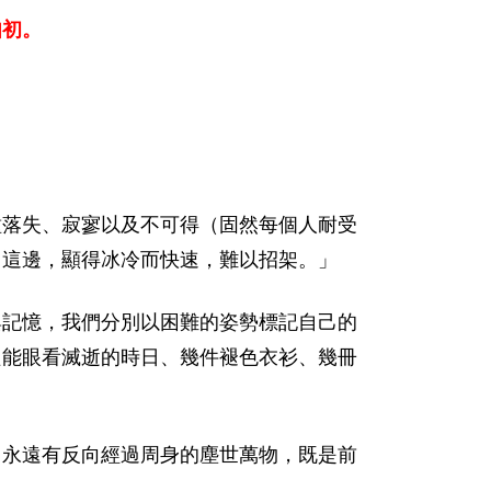
如初。
種落失、寂寥以及不可得（固然每個人耐受
己這邊，顯得冰冷而快速，難以招架。」
與記憶，我們分別以困難的姿勢標記自己的
只能眼看滅逝的時日、幾件褪色衣衫、幾冊
，永遠有反向經過周身的塵世萬物，既是前