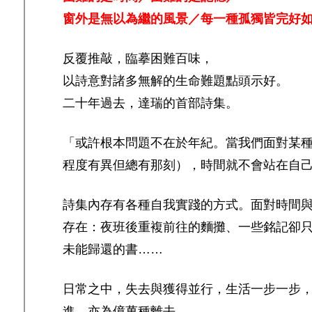
窗外是無以為繼的風景／每一種孤獨皆完好
反覆推敲，臨摹困難百味，
以詩意對諸多無解的生命難題點頭示好。
二十年過去，達瑞的首部詩集。
「或許根本問題不在於年紀。當我們面對某
程度有異但總有那刻），時間就不會站在自
詩集內存有各種自我實踐的方式。面對時間
存在：夜班後重複前往的麵攤、一些銘記卻
未能歸還的書……
日常之中，失去與獲得並行，生活一步一步
進，亦為億萬種離去。