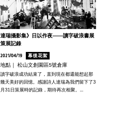
達瑞攝影集》日以作夜——讀字破浪書展
策展記錄
2021/04/19
幕後花絮
地點｜ 松山文創園區5號倉庫
讀字破浪成功結束了，直到現在都還能想起那
幾天美好的回憶。感謝詩人達瑞為我們留下了3
月31日策展時的記錄，期待再次相聚。...