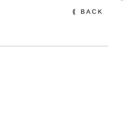
Twitter
⟪ BACK