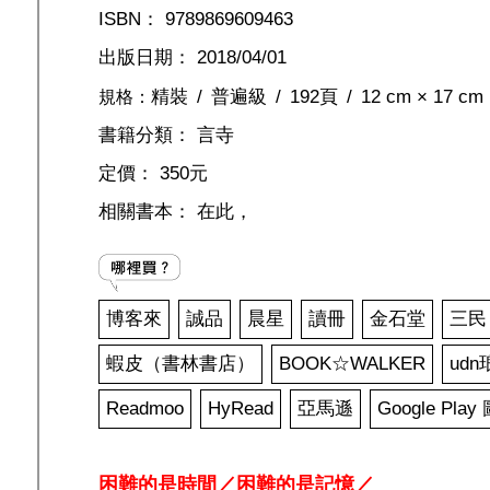
ISBN：
9789869609463
出版日期：
2018/04/01
精裝
普遍級
192頁
12 cm × 17 cm
規格：
書籍分類：
言寺
定價：
350元
相關書本：
在此，
博客來
誠品
晨星
讀冊
金石堂
三民
蝦皮（書林書店）
BOOK☆WALKER
ud
Readmoo
HyRead
亞馬遜
Google Play
困難的是時間／困難的是記憶／