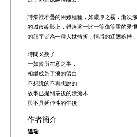
詩集裡堆疊的困難種種，如濃厚之霧，漸次
的城市縮影上，錯落著一比一等傷等重的愛
的韻字皆為一種人世轉折，情感的迂迴婉轉
時間又瘦了
一如曾所在意之事，
相繼成為了浪的留白
不想說的不再想說的……
故事已提到最後的漂流木
與不具延伸性的午後
作者簡介
達瑞