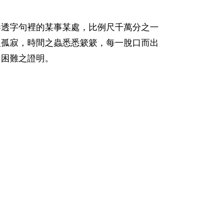
滲透字句裡的某事某處，比例尺千萬分之一
恨孤寂，時間之蟲悉悉簌簌，每一脫口而出
，困難之證明。