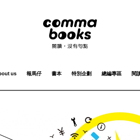
bout us
報馬仔
書本
特別企劃
總編專區
閱