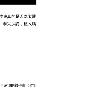
拉底真的是因為太愛
，聽完演講，植入腦
簡單易懂的哲學書《哲學