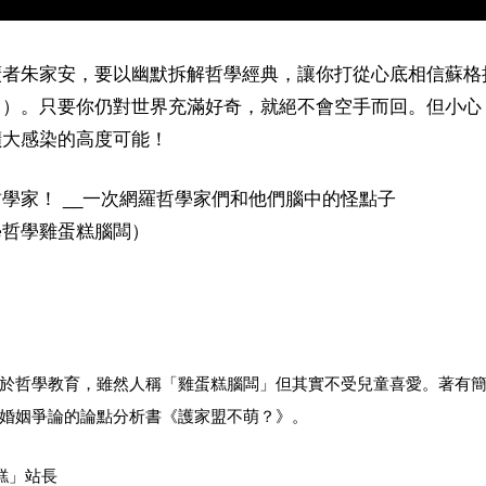
廣者朱家安，要以幽默拆解哲學經典，讓你打從心底相信蘇格
Ｘ）。只要你仍對世界充滿好奇，就絕不會空手而回。但小心
擴大感染的高度可能！
學家！ __一次網羅哲學家們和他們腦中的怪點子
學哲學雞蛋糕腦闆）
於哲學教育，雖然人稱「雞蛋糕腦闆」但其實不受兒童喜愛。著有
婚姻爭論的論點分析書《護家盟不萌？》。
糕」站長