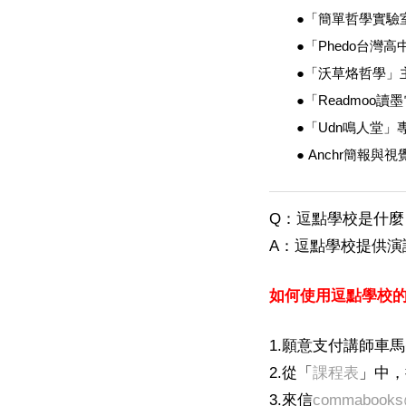
●「簡單哲學實驗
●「Phedo台灣高
●「沃草烙哲學」
●「Readmoo讀
●「Udn鳴人堂」
● Anchr簡報與視
Q：逗點學校是什麼
A：逗點學校提供
如何使用逗點學校
1.願意支付講師車
2.從「
課程表
」中，
3.來信
commabooks