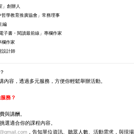
室」創辦人
中哲學教育推廣協會」常務理事
主編
墨電子書・閱讀最前線」專欄作家
專欄作家
覺設計師
？
演講內容，透過多元服務，方便你輕鬆舉辦活動。
的服務？
馬費與講酬。
挑選適合你的課程內容。
@gmail.com
，告知單位資訊、聽眾人數、活動需求，與現場