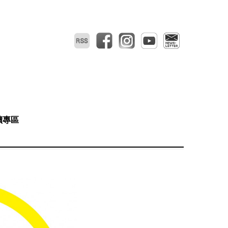
RSS
facebook
instagram
youtube
電子報
讀專區