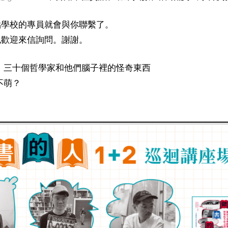
點學校的專員就會與你聯繫了。
也歡迎來信詢問。謝謝。
：三十個哲學家和他們腦子裡的怪奇東西
不萌？