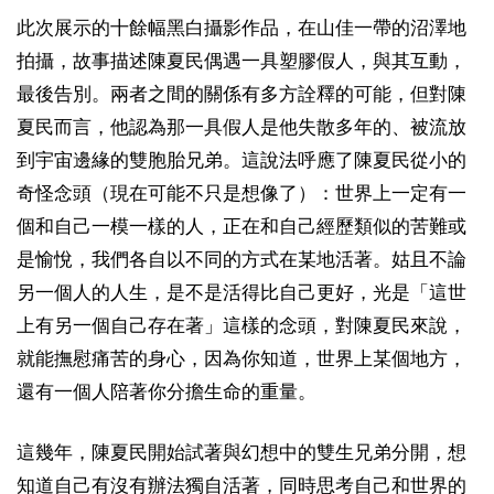
此次展示的十餘幅黑白攝影作品，在山佳一帶的沼澤地
拍攝，故事描述陳夏民偶遇一具塑膠假人，與其互動，
最後告別。兩者之間的關係有多方詮釋的可能，但對陳
夏民而言，他認為那一具假人是他失散多年的、被流放
到宇宙邊緣的雙胞胎兄弟。這說法呼應了陳夏民從小的
奇怪念頭（現在可能不只是想像了）：世界上一定有一
個和自己一模一樣的人，正在和自己經歷類似的苦難或
是愉悅，我們各自以不同的方式在某地活著。姑且不論
另一個人的人生，是不是活得比自己更好，光是「這世
上有另一個自己存在著」這樣的念頭，對陳夏民來說，
就能撫慰痛苦的身心，因為你知道，世界上某個地方，
還有一個人陪著你分擔生命的重量。
這幾年，陳夏民開始試著與幻想中的雙生兄弟分開，想
知道自己有沒有辦法獨自活著，同時思考自己和世界的