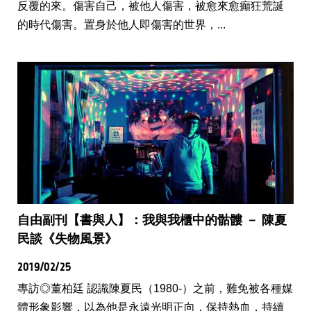
反覆的來。傷害自己，被他人傷害，被愈來愈癲狂荒誕
的時代傷害。置身於他人即傷害的世界，...
自由副刊【書與人】：我與我櫃中的骷髏 － 陳夏
民談《失物風景》
2019/02/25
專訪◎董柏廷 認識陳夏民（1980-）之前，難免被各種媒
體形象影響，以為他是永遠光明正向，保持熱血，持續