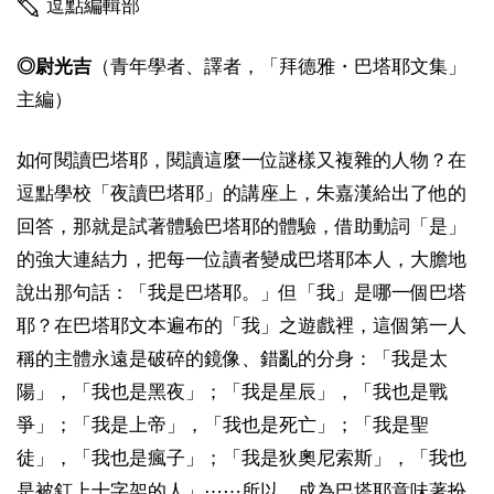
逗點編輯部
◎尉光吉
（青年學者、譯者，「拜德雅・巴塔耶文集」
主編）
如何閱讀巴塔耶，閱讀這麼一位謎樣又複雜的人物？在
逗點學校「夜讀巴塔耶」的講座上，朱嘉漢給出了他的
回答，那就是試著體驗巴塔耶的體驗，借助動詞「是」
的強大連結力，把每一位讀者變成巴塔耶本人，大膽地
說出那句話：「我是巴塔耶。」但「我」是哪一個巴塔
耶？在巴塔耶文本遍布的「我」之遊戲裡，這個第一人
稱的主體永遠是破碎的鏡像、錯亂的分身：「我是太
陽」，「我也是黑夜」；「我是星辰」，「我也是戰
爭」；「我是上帝」，「我也是死亡」；「我是聖
徒」，「我也是瘋子」；「我是狄奧尼索斯」，「我也
是被釘上十字架的人」⋯⋯所以，成為巴塔耶意味著扮