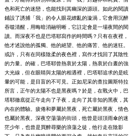
色和死亡的迷戀，也能找到其幽深的源頭。如此的閱讀
鋪設了誘捕「我」的令人眼花繚亂的漩渦，它會用沉醉
吞噬清醒，用晦暗消融明晰，它註定會是一場夜間的閱
讀。而深夜不也是巴塔耶寫作的時間嗎？只有在夜裡，
他才述說他的孤獨、他的絕望、他的痛苦、他的迷狂。
或許，只有在同樣陰柔的夜色裡，寫作才找回了其陰性
的力量。的確，巴塔耶曾熱衷於太陽，熱衷於白晝的強
大光線，但在眼睛與太陽的相遇裡，巴塔耶追求的是眩
暈的可能，是目盲的不可見。正如尼采的查拉圖斯特拉
所言，正午的太陽不也是黑夜嗎？於是，在戰火中，巴
塔耶徹底從正午走向了子夜，走向了其非知的黑夜，其
內在的體驗。疲倦和夢屬於黑夜，死亡屬於黑夜，情色
也屬於黑夜。深夜空蕩蕩的街頭，他曾是頭頂雨傘的迷
茫少年，也曾是買醉尋樂的浪蕩之徒，他行走在陰影