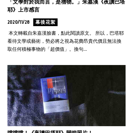
「文學對於我而言，是禮物。」朱嘉漢《夜讀巴塔
耶》上市感言
2020/11/28
幕後花絮
本文轉載自朱嘉漢臉書，點此閱讀原文。 所以，巴塔耶
看待文學或藝術，勢必將之視為花費昂貴代價且無法換
取任何積極事物的「超價值」。換句...
噹噹噹！《夜讀巴塔耶》開箱照片！