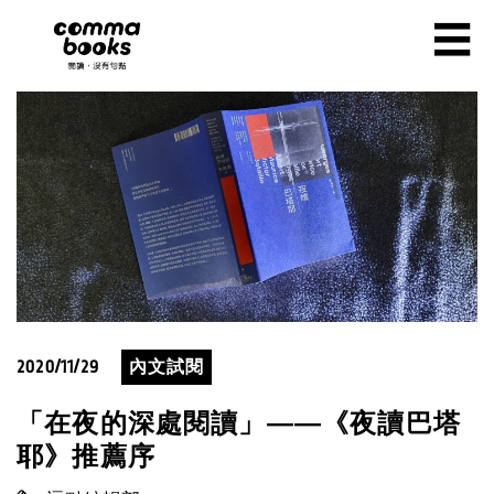
移至主內容
☰
2020/11/29
內文試閱
「在夜的深處閱讀」——《夜讀巴塔
耶》推薦序