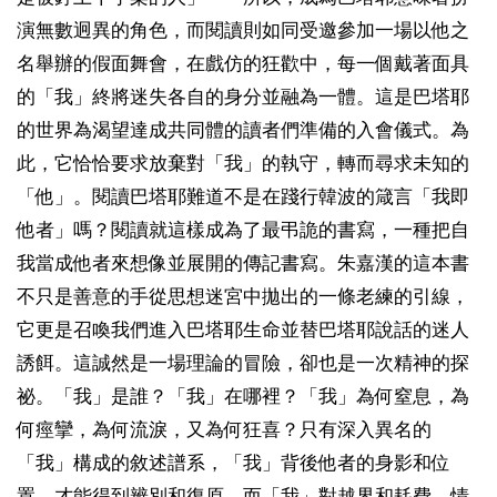
演無數迥異的角色，而閱讀則如同受邀參加一場以他之
名舉辦的假面舞會，在戲仿的狂歡中，每一個戴著面具
的「我」終將迷失各自的身分並融為一體。這是巴塔耶
的世界為渴望達成共同體的讀者們準備的入會儀式。為
此，它恰恰要求放棄對「我」的執守，轉而尋求未知的
「他」。閱讀巴塔耶難道不是在踐行韓波的箴言「我即
他者」嗎？閱讀就這樣成為了最弔詭的書寫，一種把自
我當成他者來想像並展開的傳記書寫。朱嘉漢的這本書
不只是善意的手從思想迷宮中拋出的一條老練的引線，
它更是召喚我們進入巴塔耶生命並替巴塔耶說話的迷人
誘餌。這誠然是一場理論的冒險，卻也是一次精神的探
祕。「我」是誰？「我」在哪裡？「我」為何窒息，為
何痙攣，為何流淚，又為何狂喜？只有深入異名的
「我」構成的敘述譜系，「我」背後他者的身影和位
置，才能得到辨別和復原，而「我」對越界和耗費、情