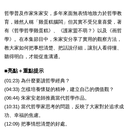
哲學普及作家朱家安，多年來面無表情地致力於哲學教
育，雖然人稱「雞蛋糕腦闆」但其實不受兒童喜愛，著
有《哲學哲學雞蛋糕》、《護家盟不萌？》以及《画哲
學》。在本集節目中，朱家安分享了實用的觀察方法，
教大家如何把事想清楚、把話說仔細，讓別人看得懂、
聽得明白，才能促進溝通。
■亮點＋重點提示
(01:23) 為什麼要讀哲學經典？
(04:33) 怎樣培養懷疑的精神，建立自己的價值觀？
(06:44) 朱家安老師推薦當代哲學作品。
(10:31) 當代哲學家思考的問題，反映了大家對於追求成
功、幸福的焦慮。
(12:09) 把事情想清楚的好處。