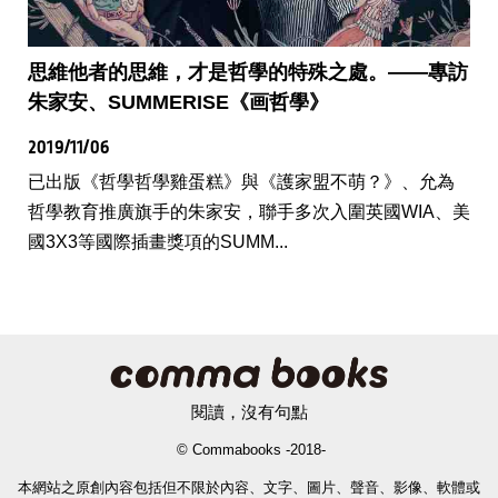
思維他者的思維，才是哲學的特殊之處。——專訪
朱家安、SUMMERISE《画哲學》
2019/11/06
已出版《哲學哲學雞蛋糕》與《護家盟不萌？》、允為
哲學教育推廣旗手的朱家安，聯手多次入圍英國WIA、美
國3X3等國際插畫獎項的SUMM...
閱讀，沒有句點
© Commabooks -2018-
本網站之原創內容包括但不限於內容、文字、圖片、聲音、影像、軟體或