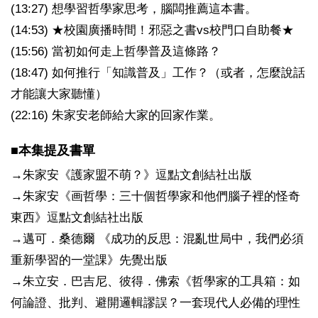
(13:27) 想學習哲學家思考，腦闆推薦這本書。
(14:53) ★校園廣播時間！邪惡之書vs校門口自助餐★
(15:56) 當初如何走上哲學普及這條路？
(18:47) 如何推行「知識普及」工作？（或者，怎麼說話
才能讓大家聽懂）
(22:16) 朱家安老師給大家的回家作業。
■本集提及書單
→朱家安《護家盟不萌？》逗點文創結社出版
→朱家安《画哲學：三十個哲學家和他們腦子裡的怪奇
東西》逗點文創結社出版
→邁可．桑德爾 《成功的反思：混亂世局中，我們必須
重新學習的一堂課》先覺出版
→朱立安．巴吉尼、彼得．佛索《哲學家的工具箱：如
何論證、批判、避開邏輯謬誤？一套現代人必備的理性