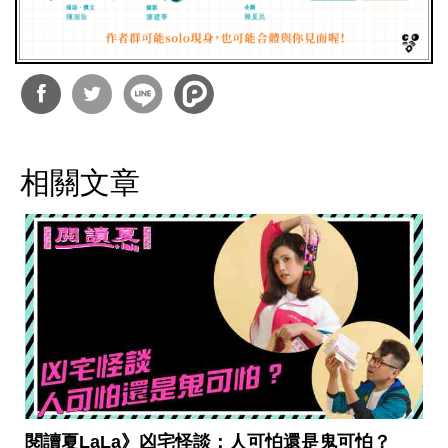
分享
分享
到
到
相關文章
Facebook
Twitter
閱讀夏LaLa》凶宅怪談：人可怕還是鬼可怕？