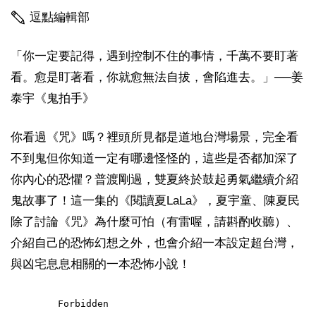
逗點編輯部
「你一定要記得，遇到控制不住的事情，千萬不要盯著
看。愈是盯著看，你就愈無法自拔，會陷進去。」──姜
泰宇《鬼拍手》
你看過《咒》嗎？裡頭所見都是道地台灣場景，完全看
不到鬼但你知道一定有哪邊怪怪的，這些是否都加深了
你內心的恐懼？普渡剛過，雙夏終於鼓起勇氣繼續介紹
鬼故事了！這一集的《閱讀夏LaLa》，夏宇童、陳夏民
除了討論《咒》為什麼可怕（有雷喔，請斟酌收聽）、
介紹自己的恐怖幻想之外，也會介紹一本設定超台灣，
與凶宅息息相關的一本恐怖小說！