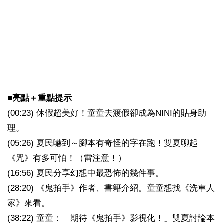
■
亮點＋重點提示
(00:23) 休假超美好！童童去渡假卻成為NINI的貼身助
理。
(05:26) 夏民嚇到～腳本有奇怪的字在跑！雙夏聊起
《咒》有多可怕！（雷注意！）
(16:56) 夏民分享幻想中最恐怖的幾件事。
(28:20) 《鬼拍手》作者、書籍介紹。童童想找《洗車人
家》來看。
(38:22) 童童：「期待《鬼拍手》影視化！」雙夏討論本