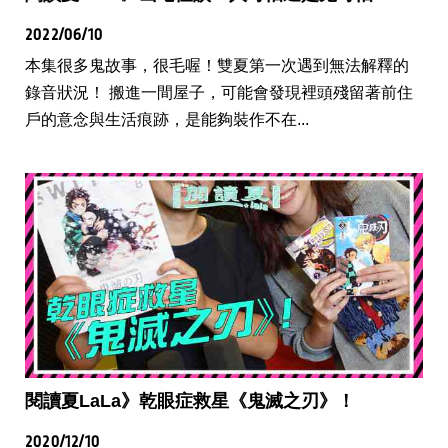
2022/06/10
本集很多鬼故事，很毛喔！雙夏第一次遇到無法解釋的
錄音狀況！ 搬進一間屋子，可能會發現裡頭殘留著前住
戶的意念與生活痕跡，是能夠裝作不在...
閱讀夏LaLa》乾眼症救星《鬼滅之刃》！
2020/12/10