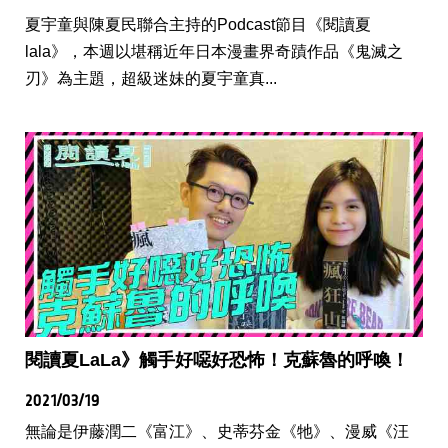
夏宇童與陳夏民聯合主持的Podcast節目《閱讀夏
lala》，本週以堪稱近年日本漫畫界奇蹟作品《鬼滅之
刃》為主題，超級迷妹的夏宇童真...
閱讀夏LaLa》觸手好噁好恐怖！克蘇魯的呼喚！
2021/03/19
無論是伊藤潤二《富江》、史蒂芬金《牠》、漫威《汪