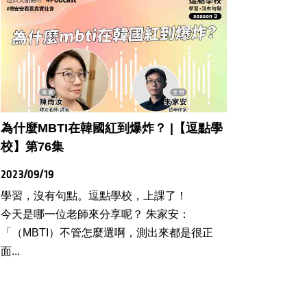
為什麼MBTI在韓國紅到爆炸？ |【逗點學
校】第76集
2023/09/19
學習，沒有句點。逗點學校，上課了！
今天是哪一位老師來分享呢？ 朱家安：
「（MBTI）不管怎麼選啊，測出來都是很正
面...