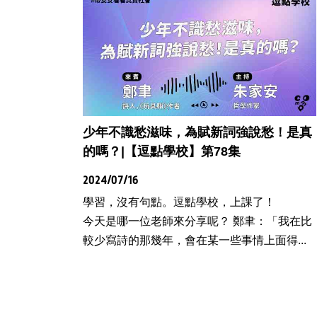
少年不識愁滋味，為賦新詞強說愁！是真
的嗎？|【逗點學校】第78集
2024/07/16
學習，沒有句點。逗點學校，上課了！
今天是哪一位老師來分享呢？ 鄭聿：「我在比
較少寫詩的那幾年，會在某一些事情上面得...