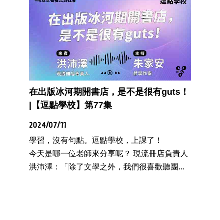
在出版冰河期開書店，是不是很有guts！
|【逗點學校】第77集
2024/07/11
學習，沒有句點。逗點學校，上課了！
今天是哪一位老師來分享呢？ 現流冊店負責人
洪沛澤：「除了文學之外，我們很喜歡聽團...