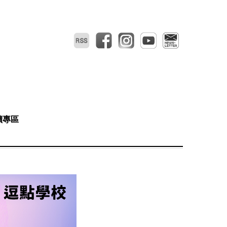
RSS
facebook
instagram
youtube
電子報
讀專區