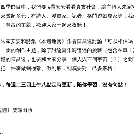
四季節目中，我們要 #帶安安看看真實社會，讓主持人朱家
次來賓超多元，有詩人、漫畫家、記者、格鬥遊戲專家等，我
喔！豐富的主題，歡迎大家一起來收聽！
人朱家安要和詩集《本週運勢》作者陳昌遠討論「可以相信嗎
上一集的創作主題，除了討論寫作時遭遇的挑戰（包含在車上
言體的陳昌遠，也要和大家分享一個人與三個宇宙（？）之間
想把一件事做到極致、做到底，到底要對自己多嚴格！
季，每週二三四上午八點定時更新，陪你學習，沒有句點！
掩體》雙囍出版