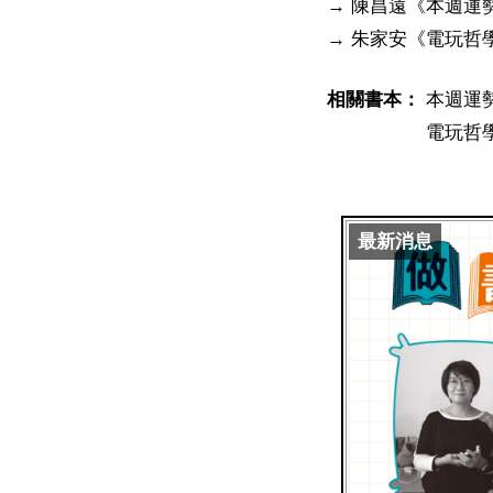
→ 陳昌遠《本週運勢》
→ 朱家安《電玩哲學》
相關書本：
本週運
電玩哲
最新消息