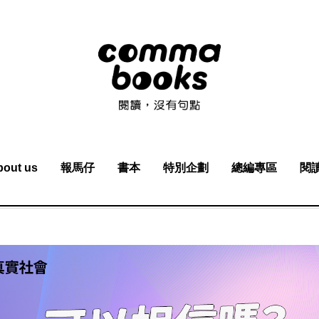
bout us
報馬仔
書本
特別企劃
總編專區
閱