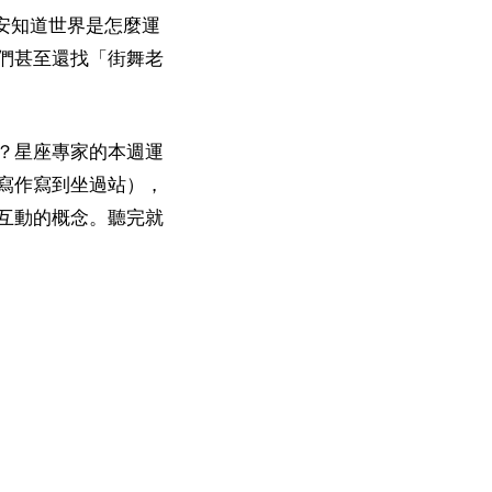
安知道世界是怎麼運
們甚至還找「街舞老
？星座專家的本週運
寫作寫到坐過站），
互動的概念。聽完就