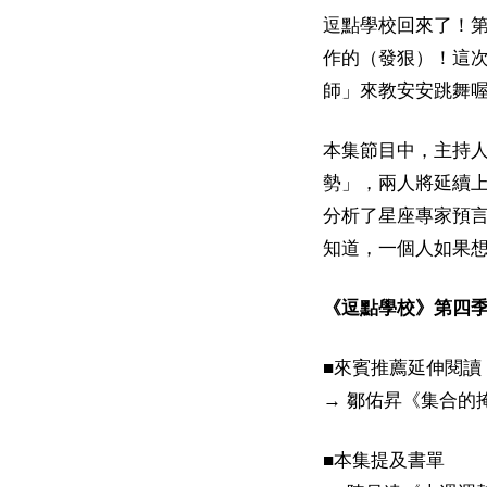
逗點學校回來了！第
作的（發狠）！這
師」來教安安跳舞
本集節目中，主持
勢」，兩人將延續
分析了星座專家預
知道，一個人如果
《逗點學校》第四
■來賓推薦延伸閱讀
→ 鄒佑昇《集合的
■本集提及書單