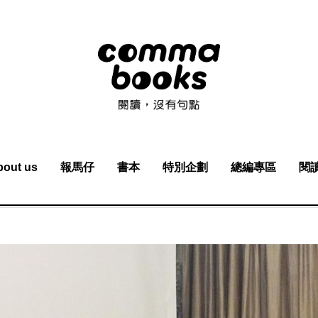
bout us
報馬仔
書本
特別企劃
總編專區
閱