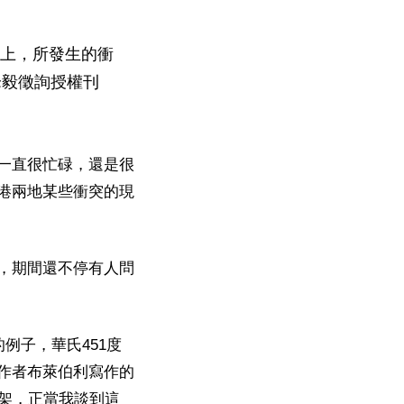
會上，所發生的衝
峰毅徵詢授權刊
一直很忙碌，還是很
港兩地某些衝突的現
，期間還不停有人問
例子，華氏451度
作者布萊伯利寫作的
架，正當我談到這