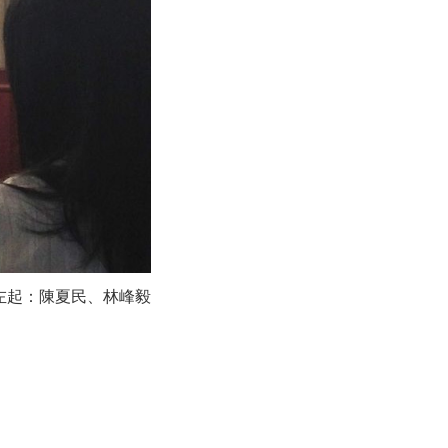
左起：陳夏民、林峰毅