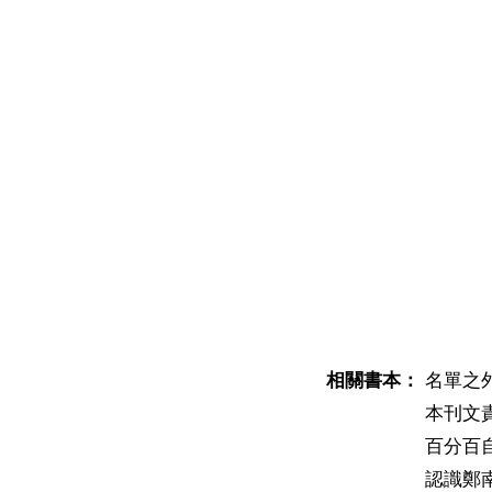
相關書本：
名單之
本刊文
百分百
認識鄭