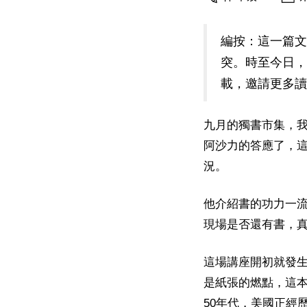
編按：這一篇文
突。時至今日，
載，邀請更多讀
九月的獨書市集，
阿沙力的答應了，
況。
他介紹書的功力一
現場是否還有書，
這場講座開初就發生
是紙張的燃點，這
50年代，美國正經