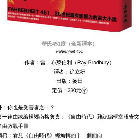
華氏451度（全新譯本）
Fahrenheit 451
作者：雷．布萊伯利（Ray Bradbury）
譯者：徐立妍
出版：麥田
定價：330元
外：你也是受害者之一？
責一律由總編輯鄭南榕負責：《自由時代》雜誌編輯室報告
自由教戰手冊
南榕：看見《自由時代》總編輯的十一個面向