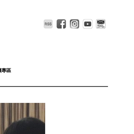
RSS
facebook
instagram
youtube
電子報
讀專區