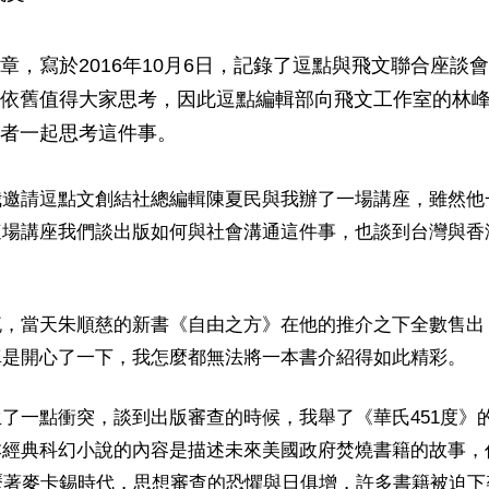
章，寫於2016年10月6日，記錄了逗點與飛文聯合座談
依舊值得大家思考，因此逗點編輯部向飛文工作室的林
者一起思考這件事。
我邀請逗點文創結社總編輯陳夏民與我辦了一場講座，雖然他
這場講座我們談出版如何與社會溝通這件事，也談到台灣與香
流，當天朱順慈的新書《自由之方》在他的推介之下全數售出
真是開心了一下，我怎麼都無法將一本書介紹得如此精彩。
了一點衝突，談到出版審查的時候，我舉了《華氏451度》的
本經典科幻小說的內容是描述未來美國政府焚燒書籍的故事，
歷著麥卡錫時代，思想審查的恐懼與日俱增，許多書籍被迫下