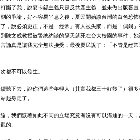
眾打斷了我，說麥卡錫主義只是反共產主義，並未做出版審查
片刻的爭論，好不容易平息之後，夏民開始談台灣的白色恐怖
滿了，說必須更正，不是「經常」有人被失蹤，而是「偶爾」
談到陳文成教授被警總約談的隔天就死在台大校園的事件，她
的言論真是讓我完全無法接受，最後夏民說了：「不管是經常
」
一次都不可以發生。
繼續聽下去，說你們這些年輕人（其實我都三十好幾了）很多
後站起身走了。
討論，我們談著如此不同的立場究竟有沒有可以溝通的一天，
悲觀的。