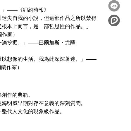
到
分享
。」――《紐約時報》
Facebook
到
與迷失自我的小說，但這部作品之所以禁得
從根本上而言，是一部哲思性的作品。」
Twitter
美國作家）
一滴挖掘。」――巴爾加斯・尤薩
難以想像的生活。我為此深深著迷。」――
愛爾蘭作家）
學創作的典範。
現海明威早期對存在意義的深刻質問。
一整代人文化的現象級作品。