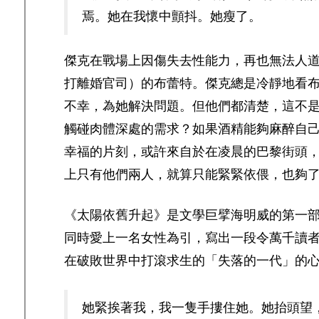
焉。她在我懷中顫抖。她瘦了。
傑克在戰場上因傷失去性能力，再也無法人
打離婚官司）的布蕾特。傑克總是冷靜地看
不幸，為她解決問題。但他們都清楚，這不
觸碰肉體深處的需求？如果酒精能夠麻醉自
幸福的片刻，或許來自於在凌晨的巴黎街頭
上只有他們兩人，就算只能緊緊依偎，也夠
《太陽依舊升起》是文學巨擘海明威的第一
同時愛上一名女性為引，寫出一段令萬千讀
在破敗世界中打滾求生的「失落的一代」的
她緊挨著我，我一隻手摟住她。她抬頭望