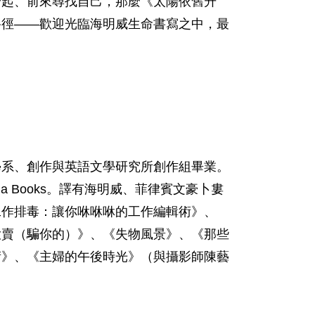
拾起、前來尋找自己，那麼《太陽依舊升
路徑——歡迎光臨海明威生命書寫之中，最
學系、創作與英語文學研究所創作組畢業。
 Books。譯有海明威、菲律賓文豪卜婁
工作排毒：讓你咻咻咻的工作編輯術》、
大賣（騙你的）》、《失物風景》、《那些
術》、《主婦的午後時光》（與攝影師陳藝