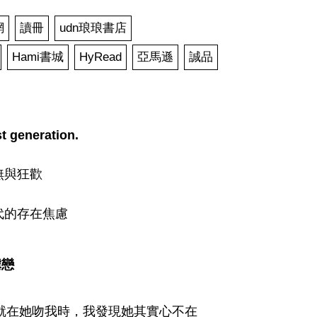
網
讀冊
udn琅琅書店
Hami書城
HyRead
亞馬遜
誠品
st generation.
無與狂歡
代的存在焦慮
虐戀
就在她吻我時，我發現她其實心不在