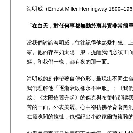
海明威（Ernest Miller Hemingway 1899–19
「在白天，對任何事都無動於衷其實非常簡
當我們討論海明威，往往記得他熱愛打獵、
家。他的存在如太陽一般，提醒我們必須正
軀，和我們一樣，都有夜的那一面。
海明威的創作帶著自傳色彩，呈現出不同生
我們理解他「逐漸衰敗卻永不臣服」；《我
成；《太陽依舊升起》的傑克與布蕾特卻讓
苦的一面。外表美麗、心中卻彷彿孕育著黑
在靈魂間的拉扯，也標記出小說家幽微複雜