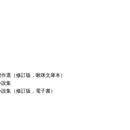
傑作選（修訂版，啾咪文庫本）
小說集
小說集（修訂版，電子書）