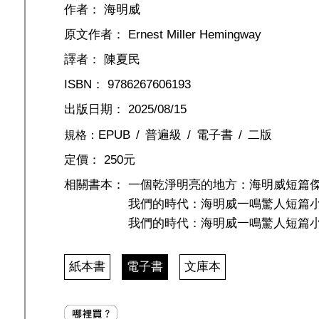
作者：
海明威
原文作者：
Ernest Miller Hemingway
譯者：
陳夏民
ISBN：
9786267606193
出版日期：
2025/08/15
EPUB
普遍級
電子書
二版
規格：
定價：
250元
相關書本：
一個乾淨明亮的地方：海明威短篇
我們的時代：海明威一鳴驚人短篇
我們的時代：海明威一鳴驚人短篇
紙本書
電子書
文庫本