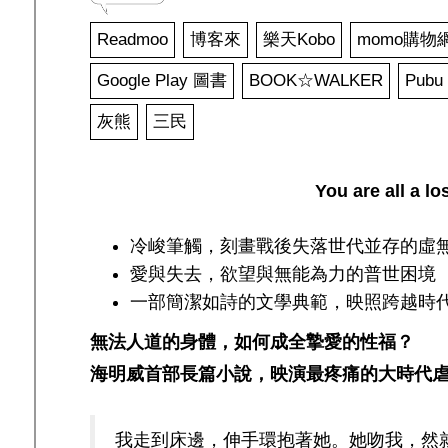
Readmoo
博客來
樂天Kobo
momo購物
Google Play 圖書
BOOK☆WALKER
Pubu
灰熊
三民
You are all a lo
冷峻筆觸，刻畫戰後失落世代並存的虛
愛與失去，欲望與無能為力的普世困境
一部簡潔如詩的文學典範，映照跨越時
無法人道的身體，如何成全摯愛的性福？
海明威首部長篇小說，映演最疼痛的大時代
我走到床邊，伸手環抱著她。她吻我，然