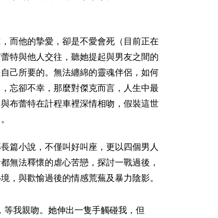
道，而他的摯愛，卻是不愛會死（目前正在
布蕾特與他人交往，聽她提起與男友之間的
是自己所要的。無法纏綿的靈魂伴侶，如何
己，忘卻不幸，那麼對傑克而言，人生中最
，與布蕾特在計程車裡深情相吻，假裝這世
了。
部長篇小說，不僅叫好叫座，更以四個男人
者都無法釋懷的虐心苦戀，探討一戰過後，
心境，與歡愉過後的情感荒蕪及暴力陰影。
，等我親吻。她伸出一隻手觸碰我，但