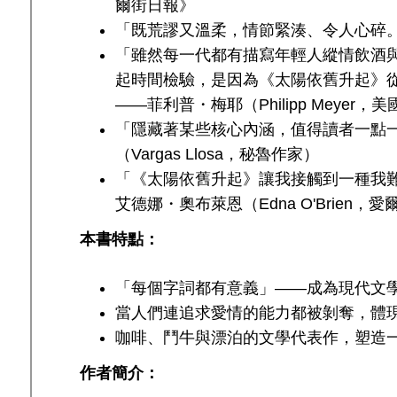
爾街日報》
「既荒謬又溫柔，情節緊湊、令人心碎
「雖然每一代都有描寫年輕人縱情飲酒
起時間檢驗，是因為《太陽依舊升起》
――菲利普・梅耶（Philipp Meyer，
「隱藏著某些核心內涵，值得讀者一點
（Vargas Llosa，秘魯作家）
「《太陽依舊升起》讓我接觸到一種我
艾德娜・奧布萊恩（Edna O'Brien，
本書特點：
「每個字詞都有意義」——成為現代文
當人們連追求愛情的能力都被剝奪，體
咖啡、鬥牛與漂泊的文學代表作，塑造
作者簡介：