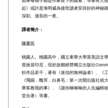
如果每個字都是作家留下的線索，等著有人
起》或許是海明威為後世讀者安排好的神秘
深刻、漫長的一夜。
譯者簡介：
陳夏民
桃園人。桃園高中，國立東華大學英美語文
曾旅居印尼，現於故鄉經營獨立出版社Comma
杉作品若干，著有《迷信的無神論者》、《
《飛踢，醜哭，白鼻毛：第一次開出版社就
乘客教我的事》、《讓你咻咻咻的人生編輯
堂合著）等書。