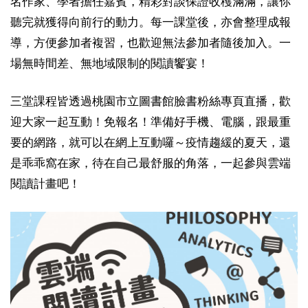
名作家、學者擔任嘉賓，精彩對談保證收穫滿滿，讓你
聽完就獲得向前行的動力。每一課堂後，亦會整理成報
導，方便參加者複習，也歡迎無法參加者隨後加入。一
場無時間差、無地域限制的閱讀饗宴！
三堂課程皆透過桃園市立圖書館臉書粉絲專頁直播，歡
迎大家一起互動！免報名！準備好手機、電腦，跟最重
要的網路，就可以在網上互動囉～疫情趨緩的夏天，還
是乖乖窩在家，待在自己最舒服的角落，一起參與雲端
閱讀計畫吧！