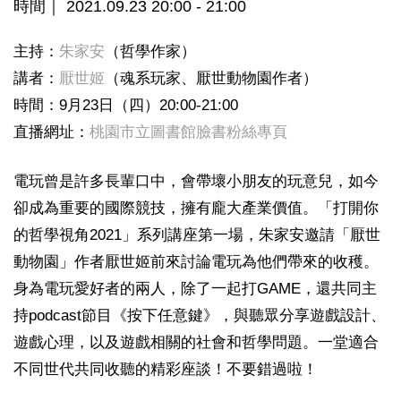
時間｜ 2021.09.23 20:00 - 21:00
主持：
朱家安
（哲學作家）
講者：
厭世姬
（魂系玩家、厭世動物園作者）
時間：9月23日（四）20:00-21:00
直播網址：
桃園市立圖書館臉書粉絲專頁
電玩曾是許多長輩口中，會帶壞小朋友的玩意兒，如今
卻成為重要的國際競技，擁有龐大產業價值。「打開你
的哲學視角2021」系列講座第一場，朱家安邀請「厭世
動物園」作者厭世姬前來討論電玩為他們帶來的收穫。
身為電玩愛好者的兩人，除了一起打GAME，還共同主
持podcast節目《按下任意鍵》，與聽眾分享遊戲設計、
遊戲心理，以及遊戲相關的社會和哲學問題。一堂適合
不同世代共同收聽的精彩座談！不要錯過啦！