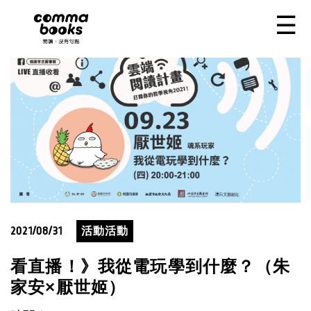
移至主內容
☰
2021/08/31
活動活動
看直播！》我從電玩學到什麼？（朱
家安×厭世姬）