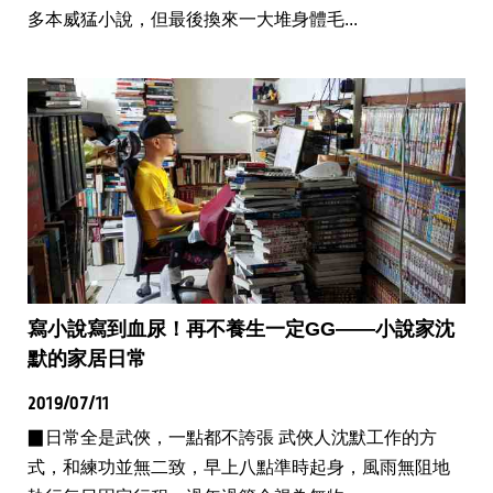
多本威猛小說，但最後換來一大堆身體毛...
寫小說寫到血尿！再不養生一定GG——小說家沈
默的家居日常
2019/07/11
▉日常全是武俠，一點都不誇張 武俠人沈默工作的方
式，和練功並無二致，早上八點準時起身，風雨無阻地