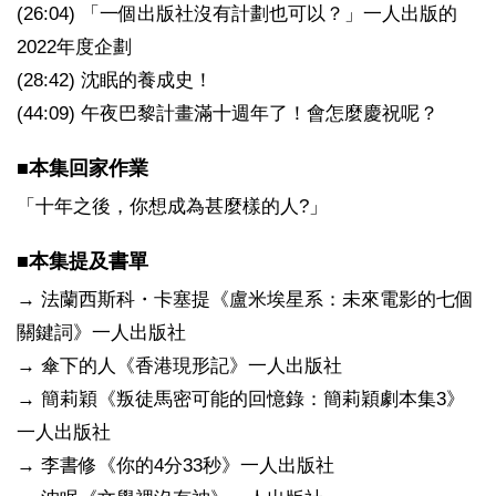
(26:04) 「一個出版社沒有計劃也可以？」一人出版的
2022年度企劃
(28:42) 沈眠的養成史！
(44:09) 午夜巴黎計畫滿十週年了！會怎麼慶祝呢？
■本集回家作業
「十年之後，你想成為甚麼樣的人?」
■本集提及書單
→ 法蘭西斯科・卡塞提《盧米埃星系：未來電影的七個
關鍵詞》一人出版社
→ 傘下的人《香港現形記》一人出版社
→ 簡莉穎《叛徒馬密可能的回憶錄：簡莉穎劇本集3》
一人出版社
→ 李書修《你的4分33秒》一人出版社