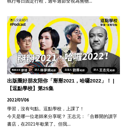
執行每日固定行程，過年過節全視為無物...
出版圈好朋友陪你「掰掰2021，哈囉2022」！ |
【逗點學校】第25集
2022/01/06
學習，沒有句點。逗點學校，上課了！
今天是哪一位老師來分享呢？ 王志元：「合夥開的讀字
書店，在2021年歇業了。但我...