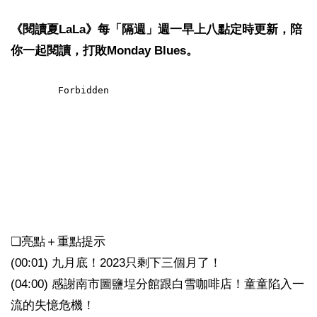
《閱讀夏LaLa》每「隔週」週一早上八點定時更新，陪
你一起閱讀，打敗Monday Blues。
❏亮點＋重點提示
(00:01) 九月底！2023只剩下三個月了！
(04:00) 感謝南市圖鹽埕分館跟白雪咖啡店！童童陷入一
流的失憶危機！