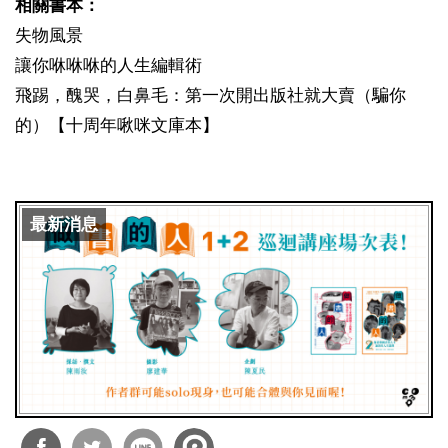
相關書本：
失物風景
讓你咻咻咻的人生編輯術
飛踢，醜哭，白鼻毛：第一次開出版社就大賣（騙你
的）【十周年啾咪文庫本】
最新消息