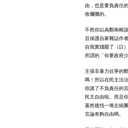
由，也是要負責任
收爛攤的。
不然你以為鄭南榕
且保護自家雜誌作
自我實踐罷了（註
所謂的「你要政府
主張非暴力抗爭的
嗎！所以在民主法
你講了不負責任的
民主自由啦。而且
墓然後找一堆左統
言論有夠自由嗎。