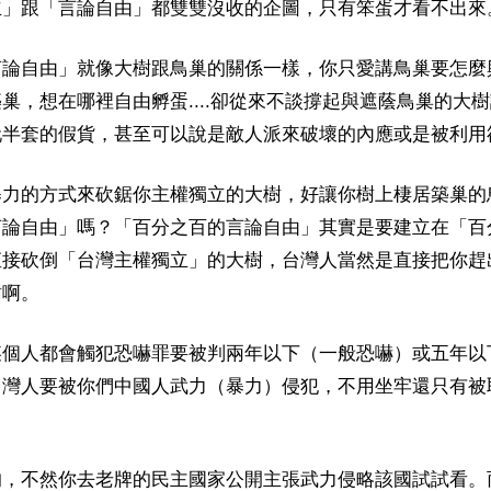
立」跟「言論自由」都雙雙沒收的企圖，只有笨蛋才看不出來
言論自由」就像大樹跟鳥巢的關係一樣，你只愛講鳥巢要怎麼
巢，想在哪裡自由孵蛋....卻從來不談撐起與遮蔭鳥巢的大
玩半套的假貨，甚至可以說是敵人派來破壞的內應或是被利用
暴力的方式來砍鋸你主權獨立的大樹，好讓你樹上棲居築巢的
言論自由」嗎？「百分之百的言論自由」其實是要建立在「百
直接砍倒「台灣主權獨立」的大樹，台灣人當然是直接把你趕
樹啊。
某個人都會觸犯恐嚇罪要被判兩年以下（一般恐嚇）或五年以
台灣人要被你們中國人武力（暴力）侵犯，不用坐牢還只有被
的，不然你去老牌的民主國家公開主張武力侵略該國試試看。