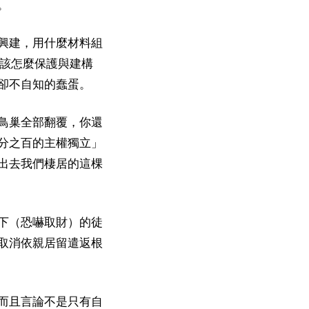
。
興建，用什麼材料組
樹該怎麼保護與建構
卻不自知的蠢蛋。
鳥巢全部翻覆，你還
分之百的主權獨立」
出去我們棲居的這棵
下（恐嚇取財）的徒
取消依親居留遣返根
而且言論不是只有自