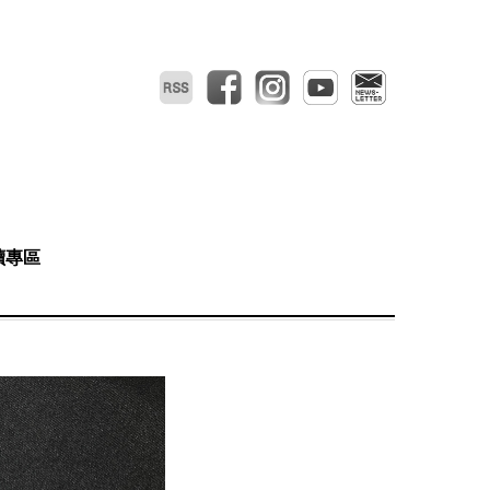
RSS
facebook
instagram
youtube
電子報
讀專區