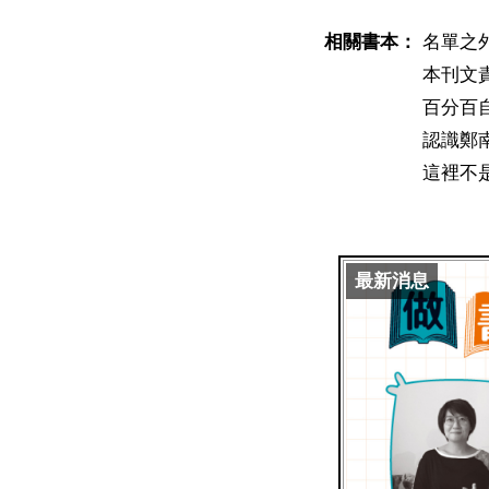
相關書本：
名單之
本刊文
百分百
認識鄭
這裡不
最新消息