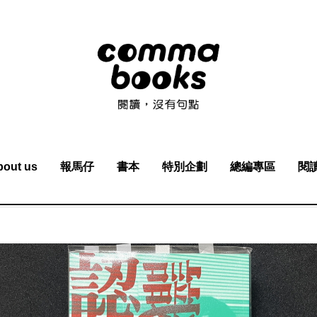
bout us
報馬仔
書本
特別企劃
總編專區
閱