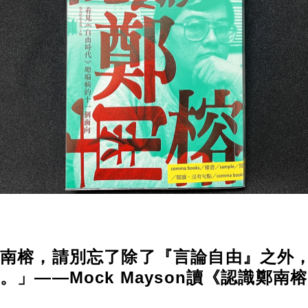
鄭南榕，請別忘了除了『言論自由』之外
」——Mock Mayson讀《認識鄭南