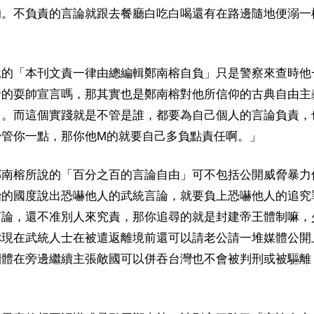
的。不負責的言論就跟去餐廳白吃白喝還有在路邊隨地便溺一
說的「本刊文責一律由總編輯鄭南榕自負」只是警察來查時他
者的耍帥宣言嗎，那其實也是鄭南榕對他所信仰的古典自由主
）。而這個實踐就是不管是誰，都要為自己個人的言論負責，
少管你一點，那你他M的就要自己多負點責任啊。」
鄭南榕所說的「百分之百的言論自由」可不包括公開威脅暴力
治的國度說出恐嚇他人的武統言論，就要負上恐嚇他人的追究
言論，還不准別人來究責，那你追尋的就是封建帝王體制嘛，
你現在武統人士在被遣返離境前還可以請老公請一堆媒體公開
團體在旁邊繼續主張敵國可以併吞台灣也不會被判刑或被驅離