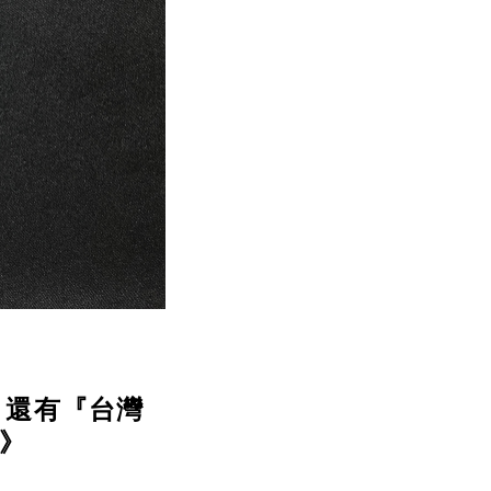
，還有『台灣
榕》