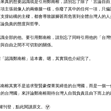
如果真的想要認識或是引用鄭南榕，請別忘了除了「言論自由
兩項主張就像人的兩條腿一樣，你廢了其中的任何一項，只偏
項支撐結構的主樑，都會導致跛腳甚而危害到全體台灣人的人
言論負責的態度與哲學。
認識全部的他。要引用鄭南榕，請別忘了同時引用他的「台灣
權與自由之間不可切割的關係。
紹「認識鄭南榕」這本書。嗯，其實我也介紹完了。
鄭南榕其實不是追求聖賢豪傑菁英締造的台灣國，而是一個一
造的台灣國」來評論鄭南榕期待台灣人自我負責且由下而上的
權刊登，
點此閱讀原文
。