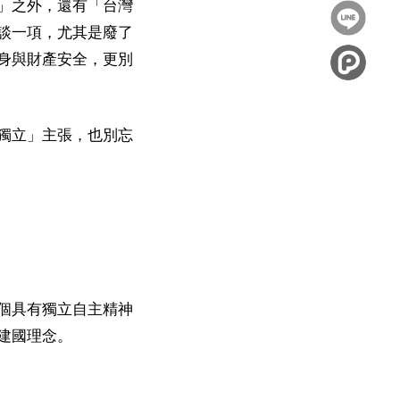
到
」之外，還有「台灣
分享
談一項，尤其是廢了
Facebook
到
身與財產安全，更別
Twitter
獨立」主張，也別忘
個具有獨立自主精神
建國理念。