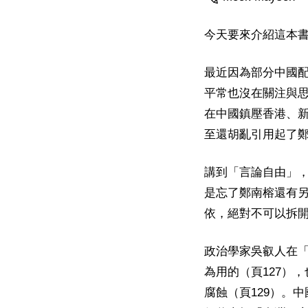
今天要來介紹這本
最近因為部分中國
平常也沒在關注與
在中國鎮壓香港、
至還胡亂引用起了
講到「言論自由」
是忘了鄭南榕還有
依，絕對不可以拆
政治學家吳叡人在
為用的（頁127）
腐蝕（頁129）。