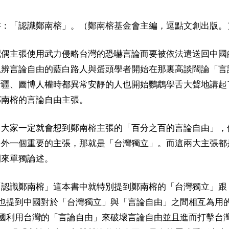
書：「認識鄭南榕」。（鄭南榕基金會主編，逗點文創出版。
配偶主張使用武力侵略台灣的恐嚇言論而要被依法遣送回中國
思辨言論自由的藍白路人與蛋頭學者開始在那裏高談闊論「言
新疆、圖博人權時都異常安靜的人也開始鸚鵡學舌大聲地講起
鄭南榕的言論自由主張。
，大家一定就會想到鄭南榕主張的「百分之百的言論自由」，
另外一個重要的主張，那就是「台灣獨立」。而這兩大主張都
開來單獨論述。
「認識鄭南榕」這本書中就特別提到鄭南榕的「台灣獨立」跟
，也提到中國對於「台灣獨立」與「言論自由」之間相互為用
中國利用台灣的「言論自由」來破壞言論自由並且進而打擊台