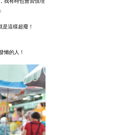
，我有時也會習慣埋
」
就是這樣超廢！
發懶的人！