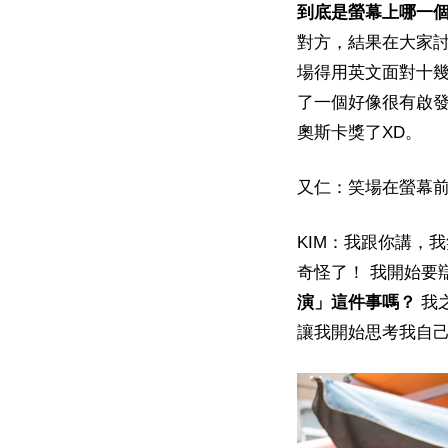
到底是螢幕上哪一
對方，結果在大家
場得用英文面對十
了一個好像很有啟
奧斯卡獎了XD。
又仁：笑場在螢幕
KIM：我跟你講，
奇怪了！ 我開始要
演」這件事嗎？
我
讓我開始思考我自