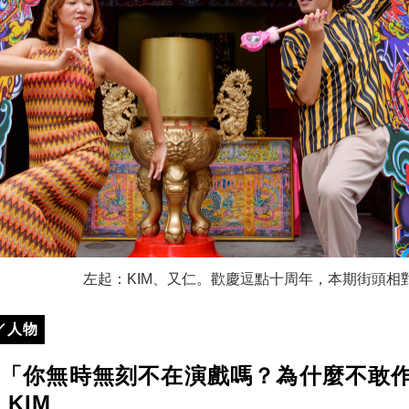
左起：KIM、又仁。歡慶逗點十周年，本期街頭相
／人物
》「你無時無刻不在演戲嗎？為什麼不敢
 KIM