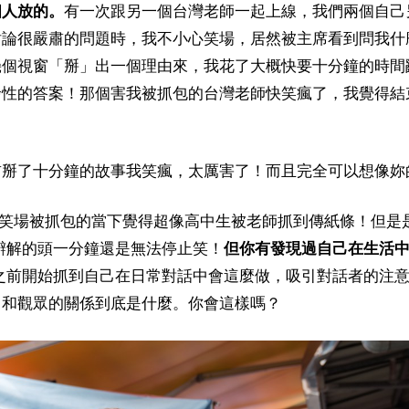
個人放的。
有一次跟另一個台灣老師一起上線，我們兩個自己
討論很嚴肅的問題時，我不小心笑場，居然被主席看到問我什
幾個視窗「掰」出一個理由來，我花了大概快要十分鐘的時間
發性的答案！那個害我被抓包的台灣老師快笑瘋了，我覺得結
前掰了十分鐘的故事我笑瘋，太厲害了！而且完全可以想像妳
我笑場被抓包的當下覺得超像高中生被老師抓到傳紙條！但是
辯解的頭一分鐘還是無法停止笑！
但你有發現過自己在生活
之前開始抓到自己在日常對話中會這麼做，吸引對話者的注
己和觀眾的關係到底是什麼。你會這樣嗎？