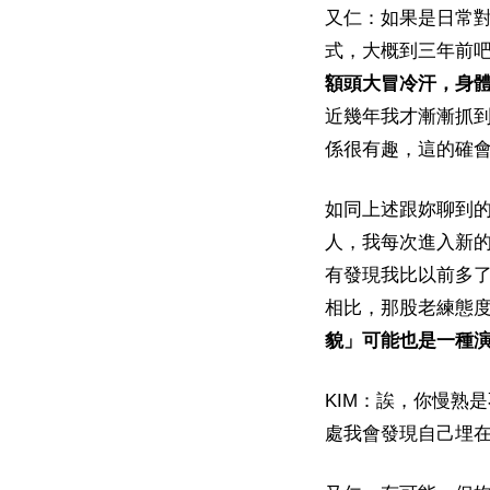
又仁：如果是日常
式，大概到三年前
額頭大冒冷汗，身
近幾年我才漸漸抓
係很有趣，這的確
如同上述跟妳聊到
人，我每次進入新
有發現我比以前多
相比，那股老練態
貌」可能也是一種
KIM：誒，你慢熟
處我會發現自己埋