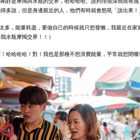
妳剛好是摩羯與水瓶的交界，哈哈哈哈。說到埋很深我很有感
懶得多說，但是身邊親近的人，他們有時就會怒吼「說出來！
演太多，能量耗盡，要做自己的時候就只想發懶，我最近在家
得我水瓶摩羯交界！！）
啊！哈哈哈哈！對！我也是那種不想浪費能量，平常就想閉嘴