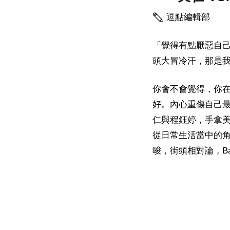
逗點編輯部
「覺得有點厭惡自
頭大冒冷汗，那是
你會不會覺得，你在
好。內心重傷自己
仁與程鈺婷，手拿
從日常生活當中的
唆，街頭相對論，Bat