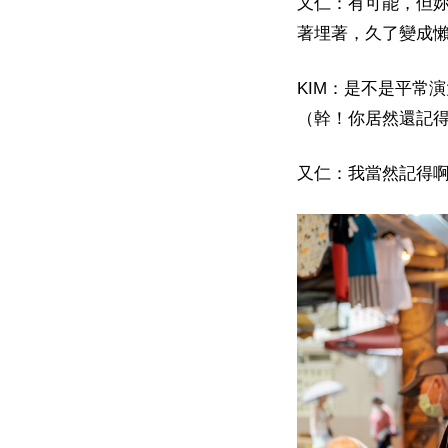
又仁：有可能，但
著埋著，久了變成
KIM：是不是平常
（幹！你居然還記
又仁：我當然記得