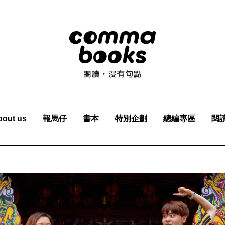
bout us
報馬仔
書本
特別企劃
總編專區
閱