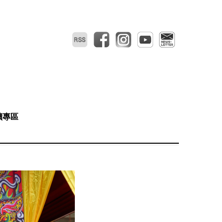
RSS
facebook
instagram
youtube
電子報
讀專區