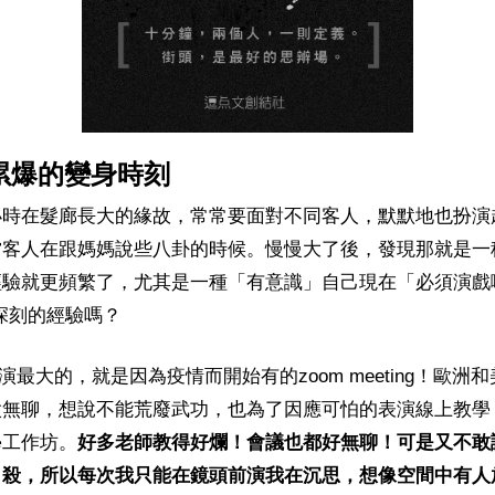
累爆的變身時刻
小時在髮廊長大的緣故，常常要面對不同客人，默默地也扮演
當客人在跟媽媽說些八卦的時候。慢慢大了後，發現那就是一
經驗就更頻繁了，尤其是一種「有意識」自己現在「必須演戲
深刻的經驗嗎？
演最大的，就是因為疫情而開始有的zoom meeting！歐洲
太無聊，想說不能荒廢武功，也為了因應可怕的表演線上教學
學工作坊。
好多老師教得好爛！會議也都好無聊！可是又不敢
自殺，所以每次我只能在鏡頭前演我在沉思，想像空間中有人