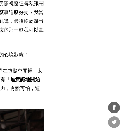
另開視窗狂傳私訊鬧
麼事這麼好笑？我當
亂講，最後終於掰出
束的那一刻我可以拿
的心境狀態！
是在虛擬空間裡，太
中有「無意識地開始
意力，有點可怕，這
分享