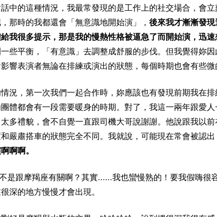
對話中的這種情況，我最常發現的是工作上的社交場合，會立
吧，那時的我都還會「無意識地開始演」，
後來我才漸漸發現
體給我很多提示，那是我的慢熱性格被逼急了而開始演，迅速
到一些平衡，「有意識」去調整成舒服的步伐。但我覺得妳因
會影響表演者無論在排練或演出的狀態，每個時期也會有些微
的情況，第一次我們一起合作時，妳應該也有發現前期我在排
的團體都會有一段需要暖身的時期。對了，我這一兩年跟愛人
了太多禮貌，會不自覺一直跟司機大哥說謝謝。他說跟我以前
度和嚴肅搭車的狀態完全不同。我就說，可能現在常會被認出
演啊啊啊。
是不是跟摩羯座有關啊？其實......我也蠻慢熟的！要我假嗨
在很深的地方慢慢才會出現。