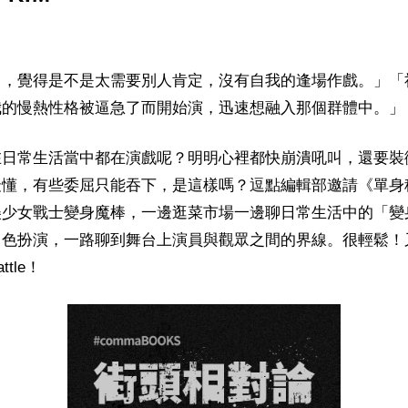
己，覺得是不是太需要別人肯定，沒有自我的逢場作戲。」「
我的慢熱性格被逼急了而開始演，迅速想融入那個群體中。」
日常生活當中都在演戲呢？明明心裡都快崩潰吼叫，還要裝
最懂，有些委屈只能吞下，是這樣嗎？逗點編輯部邀請《單身
美少女戰士變身魔棒，一邊逛菜市場一邊聊日常生活中的「變
角色扮演，一路聊到舞台上演員與觀眾之間的界線。很輕鬆！
tle！