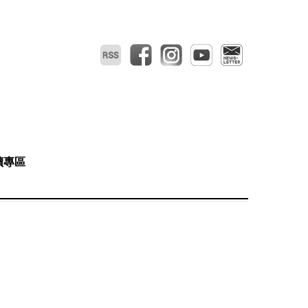
RSS
facebook
instagram
youtube
電子報
讀專區