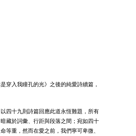
你是穿入我瞳孔的光》之後的純愛詩續篇，
，以四十九則詩篇回應此道永恆難題，所有
，暗藏於詞彙、行距與段落之間；宛如四十
生命等重，然而在愛之前，我們寧可卑微、