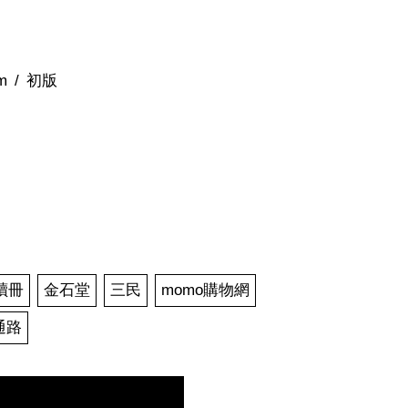
m
初版
）
讀冊
金石堂
三民
momo購物網
通路