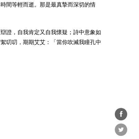
與時間等輕而逝。那是最真摯而深切的情
覆辯證，自我肯定又自我懷疑；詩中意象如
絮絮叨叨，期期艾艾：「當你吹滅我瞳孔中
分享