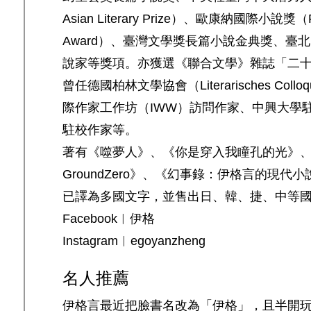
Asian Literary Prize）、歐康納國際小說獎（Frank 
Award）、臺灣文學獎長篇小說金典獎、臺
說家等獎項。亦獲選《聯合文學》雜誌「二
曾任德國柏林文學協會（Literarisches Col
際作家工作坊（IWW）訪問作家、中興大學
駐校作家等。
著有《噬夢人》、《你是穿入我瞳孔的光》
GroundZero》、《幻事錄：伊格言的現
已譯為多國文字，並售出日、韓、捷、中等
Facebook︱伊格
Instagram︱egoyanzheng
名人推薦
伊格言最近把臉書名改為「伊格」，且半開