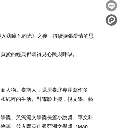
到
分享
Facebook
到
Twitter
穿入我瞳孔的光》之後，持續擴張愛情的思
一頁愛的經典都聽得見心跳與呼吸。
封面人物。臺南人，隱居臺北專注寫作多
人和純粹的生活。對電影上癮，視文學、藝
文學獎、吳濁流文學獎長篇小說獎、華文科
物等；並入圍英仕曼亞洲文學獎（Man