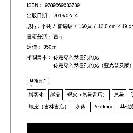
ISBN：
9789869683739
出版日期：
2019/02/14
平裝
普遍級
160頁
12.8 cm × 19 c
規格：
書籍分類：
言寺
定價：
350元
相關書本：
你是穿入我瞳孔的光
你是穿入我瞳孔的光（藍光普及版
博客來
誠品
蝦皮（晨星書店）
晨星
蝦皮（書林書店）
灰熊
Readmoo
其他