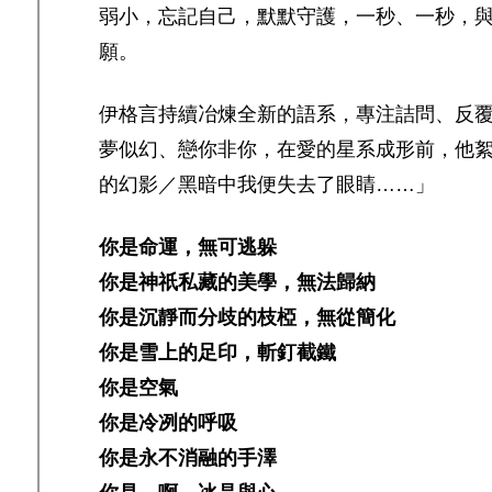
弱小，忘記自己，默默守護，一秒、一秒，
願。
伊格言持續冶煉全新的語系，專注詰問、反
夢似幻、戀你非你，在愛的星系成形前，他
的幻影／黑暗中我便失去了眼睛……」
你是命運，無可逃躲
你是神祇私藏的美學，無法歸納
你是沉靜而分歧的枝椏，無從簡化
你是雪上的足印，斬釘截鐵
你是空氣
你是冷冽的呼吸
你是永不消融的手澤