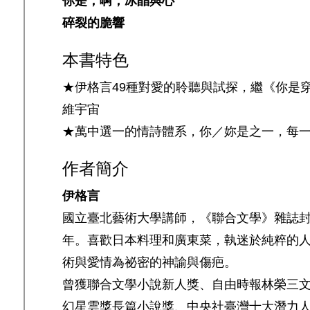
你是，啊，冰晶與心
碎裂的脆響
本書特色
★伊格言49種對愛的聆聽與試探，繼《你是
維宇宙
★萬中選一的情詩體系，你／妳是之一，每
作者簡介
伊格言
國立臺北藝術大學講師，《聯合文學》雜誌
年。喜歡日本料理和廣東菜，執迷於純粹的
術與愛情為祕密的神諭與傷疤。
曾獲聯合文學小說新人獎、自由時報林榮三
幻星雲獎長篇小說獎、中央社臺灣十大潛力人