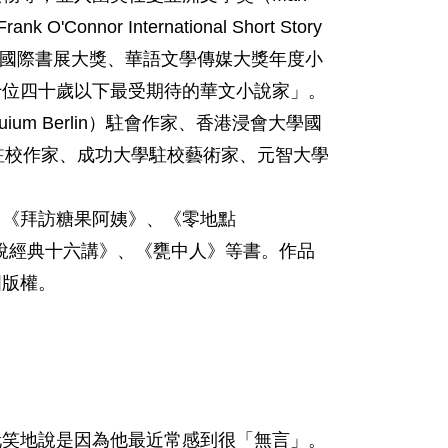
O'Connor International Short Story
北國際書展大獎、華語文學傳媒大獎年度小
十位四十歲以下最受期待的華文小說家」。
loquium Berlin）駐會作家、香港浸會大學國
駐校作家、成功大學駐校藝術家、元智大學
、《拜訪糖果阿姨》、《零地點
代小說經典十六講》、《甕中人》等書。作品
國版權。
玩笑地說是因為他最近常感到很「無言」。