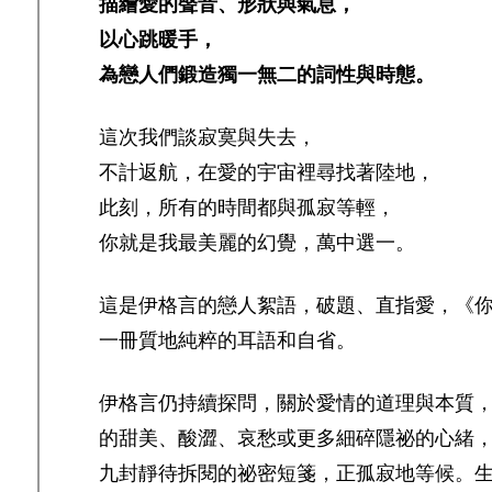
描繪愛的聲音、形狀與氣息，
以心跳暖手，
為戀人們鍛造獨一無二的詞性與時態。
這次我們談寂寞與失去，
不計返航，在愛的宇宙裡尋找著陸地，
此刻，所有的時間都與孤寂等輕，
你就是我最美麗的幻覺，萬中選一。
這是伊格言的戀人絮語，破題、直指愛，《
一冊質地純粹的耳語和自省。
伊格言仍持續探問，關於愛情的道理與本質
的甜美、酸澀、哀愁或更多細碎隱祕的心緒
九封靜待拆閱的祕密短箋，正孤寂地等候。