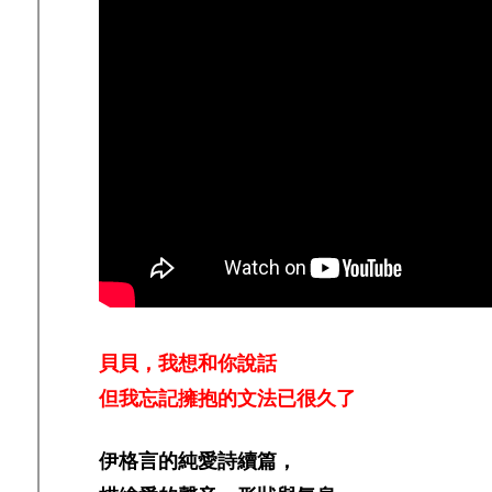
貝貝，我想和你說話
但我忘記擁抱的文法已很久了
伊格言的純愛詩續篇，