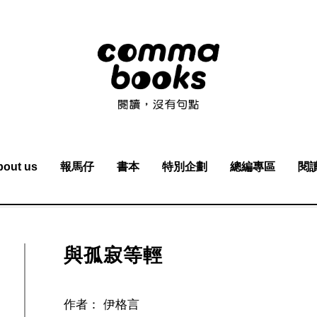
bout us
報馬仔
書本
特別企劃
總編專區
閱
與孤寂等輕
作者：
伊格言