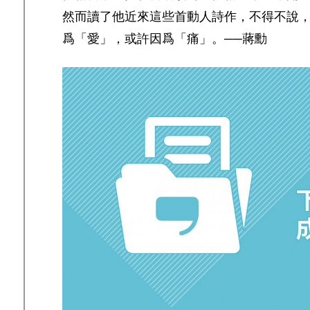
然而讀了他近來這些首動人詩作，不得不說
爲「愛」，或許因爲「痛」。──蔣勳