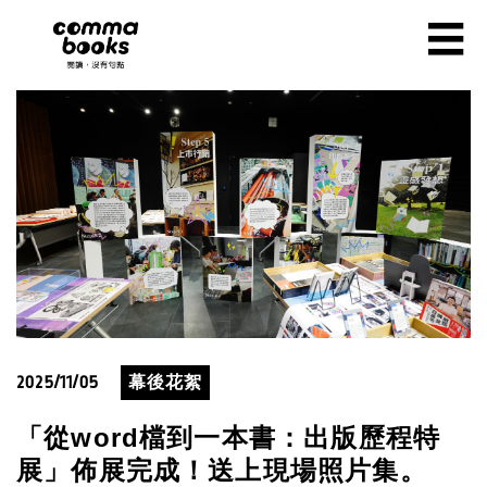
移至主內容
☰
2025/11/05
幕後花絮
「從word檔到一本書：出版歷程特
展」佈展完成！送上現場照片集。