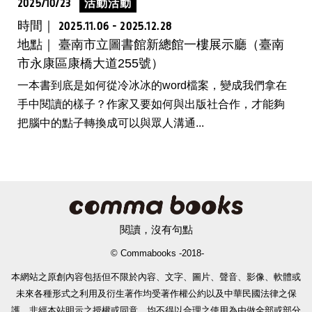
2025/10/23
活動活動
時間｜
2025.11.06 - 2025.12.28
地點｜ 臺南市立圖書館新總館一樓展示廳（臺南
市永康區康橋大道255號）
一本書到底是如何從冷冰冰的word檔案，變成我們拿在
手中閱讀的樣子？作家又要如何與出版社合作，才能夠
把腦中的點子轉換成可以與眾人溝通...
閱讀，沒有句點
© Commabooks -2018-
本網站之原創內容包括但不限於內容、文字、圖片、聲音、影像、軟體或
未來各種形式之利用及衍生著作均受著作權公約以及中華民國法律之保
護。非經本站明示之授權或同意，均不得以合理之使用為由做全部或部分