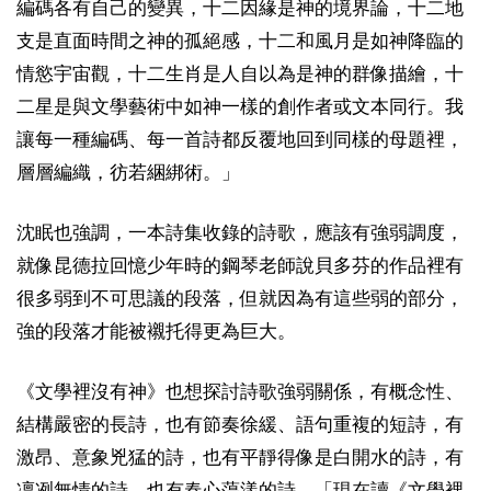
編碼各有自己的變異，十二因緣是神的境界論，十二地
支是直面時間之神的孤絕感，十二和風月是如神降臨的
情慾宇宙觀，十二生肖是人自以為是神的群像描繪，十
二星是與文學藝術中如神一樣的創作者或文本同行。我
讓每一種編碼、每一首詩都反覆地回到同樣的母題裡，
層層編織，彷若綑綁術。」
沈眠也強調，一本詩集收錄的詩歌，應該有強弱調度，
就像昆德拉回憶少年時的鋼琴老師說貝多芬的作品裡有
很多弱到不可思議的段落，但就因為有這些弱的部分，
強的段落才能被襯托得更為巨大。
《文學裡沒有神》也想探討詩歌強弱關係，有概念性、
結構嚴密的長詩，也有節奏徐緩、語句重複的短詩，有
激昂、意象兇猛的詩，也有平靜得像是白開水的詩，有
凜冽無情的詩，也有春心蕩漾的詩。「現在讀《文學裡