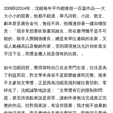
2008到2014年，沈眠每年平均都會投一百篇作品──大
大小小的競賽，他都不錯過，舉凡詩歌、小說、散文、
劇本甚至廣告金句，無役不與。他嘴邊掛著一縷自嘲笑
意：「我非常想要依靠書寫維生，而在臺灣幾乎是不可
能的，除非人際關係優良，總是有單位邀稿的名家，又
或人氣極高以及暢銷作家，否則環境無法允許你依靠文
字活下去，而獎金獵人就是僅有的出路。」
如今沈眠回想，覺得當時自己在走旁門左道，往往是為
了利益而寫，對文學本身並不是那麼健康而完整。後來
不太參加文學獎，正是因為沈眠意識到被比賽切割、零
碎化了。沈眠誠摯地說道：「文學獎有它的限制和問
題，甚至誇張點來說是原罪，讓創作者無法完成真正完
整的作品。但對我來說，有這些競賽，我才能不放棄創