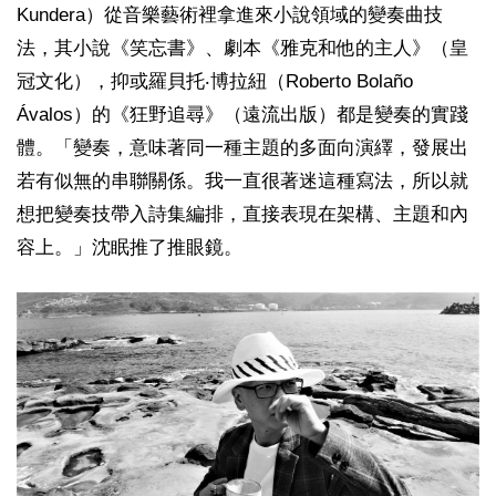
Kundera）從音樂藝術裡拿進來小說領域的變奏曲技
法，其小說《笑忘書》、劇本《雅克和他的主人》（皇
冠文化），抑或羅貝托‧博拉紐（Roberto Bolaño
Ávalos）的《狂野追尋》（遠流出版）都是變奏的實踐
體。「變奏，意味著同一種主題的多面向演繹，發展出
若有似無的串聯關係。我一直很著迷這種寫法，所以就
想把變奏技帶入詩集編排，直接表現在架構、主題和內
容上。」沈眠推了推眼鏡。