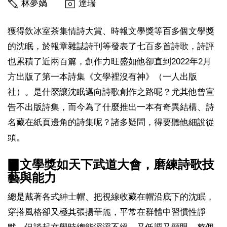
林夢媧
達瑞
獲得飲冰室茶集情詩大賞、時報文學獎等百多個文學獎
的沈眠，於報章雜誌詩刊等發表了七百多首詩歌，詩評
也累積了近兩百篇，創作力旺盛如他卻直到2022年2月
方出版了第一本詩集《文學裡沒有神》（一人出版
社）。是什麼讓沈眠邁向詩歌創作之路呢？尤其他曾宣
告不出版詩集，而今為了什麼推出一本有奇異結構、詩
名藏在紙頁邊角的詩集呢？諸多疑問，得要聽他細說從
頭。
▉文學獎如天下武道大會，磨練詩歌技
藝與能力
總是戴著各式紳士帽、把視線收藏在帽沿底下的沈眠，
穿搭風格卻又極其張揚華麗，平常在群體中習慣性靜