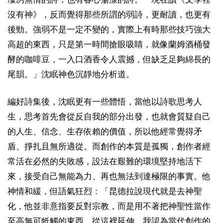
沒有神》，反而覺得那些所謂的弱詩，更耐讀，也更有
後勁。強弱不是一定不變的，實際上有時那些技巧強大
高超的東西，只是第一時間搶眼吸睛，就像蘭姆酒桶發
酵的咖啡豆，一入口酒香令人震撼，但缺乏足夠綿長的
尾韻。」沈眠神色沉靜地分析道。
編好詩集後，沈眠更有一些體悟，當他以詩歌思考人
生，思考首先會從反自我的部分出發，也就會質疑自己
的人生、信念、生存依賴的價值，所以他經常覺得矛
盾、掙扎且無所適從。而創作的本質是孤獨，創作者經
常活在必然的失敗感，設法在艱難的環境堅持地活下
來，接受自己無能為力、再也無法到達極限的事實。他
神情和緩，但語氣狂烈：「昆德拉說現代就是去神聖
化，他並非意指要反對宗教，而是用不著把神聖性當作
至高無可牴觸的東西。從這裡延伸，我認為當代創作的