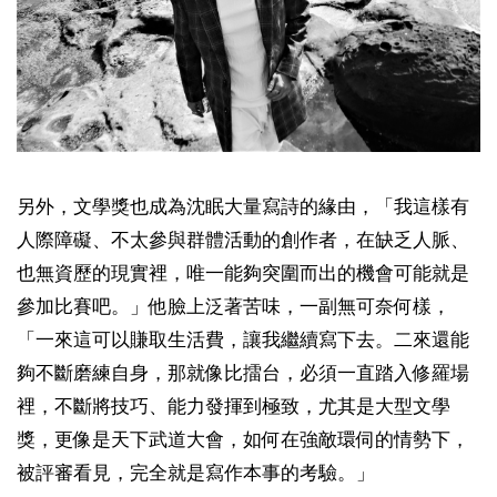
另外，文學獎也成為沈眠大量寫詩的緣由，「我這樣有
人際障礙、不太參與群體活動的創作者，在缺乏人脈、
也無資歷的現實裡，唯一能夠突圍而出的機會可能就是
參加比賽吧。」他臉上泛著苦味，一副無可奈何樣，
「一來這可以賺取生活費，讓我繼續寫下去。二來還能
夠不斷磨練自身，那就像比擂台，必須一直踏入修羅場
裡，不斷將技巧、能力發揮到極致，尤其是大型文學
獎，更像是天下武道大會，如何在強敵環伺的情勢下，
被評審看見，完全就是寫作本事的考驗。」