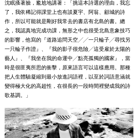
沈眠搔著臉，尷尬地講著：「挑這本詩選的理由，我忘
了，我依稀記得課堂上也有談夏宇、阿翁、顧城的詩
作，所以可能就是剛好我常去的書店有北島的書。總
之，我認真地完成功課，無形之中也很受北島意象技巧
的影響，他寫的『道路追問天空╱╱一只輪子╱尋找另
一只輪子作證』、『我的影子很危險╱這受雇於太陽的
藝人』、『我坐在我的命運中╱點亮孤獨的國家』，當
時是很匪夷所思的衝擊，原來語言可以這樣應用。那種
把人生體驗凝縮到最小放進詞語裡，以至於詞語意涵就
變得極大化的高超性，在很長的一段時間裡變成我的詩
歌基調。」