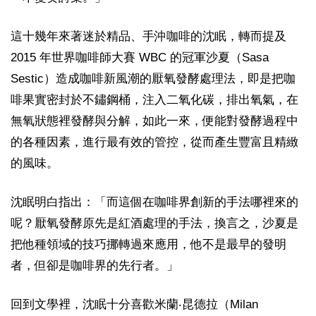
這十幾年來著迷於精品、手沖咖啡的沈眠，轉而提及
2015 年世界咖啡師大賽 WBC 的冠軍沙夏（Sasa
Sestic）造成咖啡新風潮的厭氧發酵處理法，即是把咖
啡果實密封於不鏽鋼桶，注入二氧化碳，排出氧氣，在
無氧狀態裡發酵與分解，如此一來，便能對發酵過程中
的各種因素，進行最有效的管控，從而產生豐富且精緻
的風味。
沈眠明白指出：「而這個在咖啡界創新的手法哪裡來的
呢？厭氧發酵原先是紅酒處理的手法，換言之，沙夏是
把他種領域的技巧挪轉過來應用，他不是最早的發明
者，但卻是咖啡界的先行者。」
回到文學裡，沈眠十分喜歡米蘭‧昆德拉（Milan