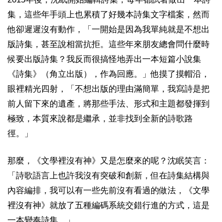
集，這些年手頭上也累積了好幾本詩集文字檔案，然而
他卻遲遲沒有動作，「一開始是因為我單純就是不想出
版詩集，甚至說相當抗拒。這些年來朋友總會問什麼時
候要出版詩集？我反而很搞怪地弄出一本短篇小說集
《詩集》（角立出版），作為回應。」他摸了摸帽沿，
眼裡精光四射，「不想出版的理由滿簡單，我寫詩是把
前人留下來的遺產，將那些手法、形式和主題都發揮到
極致，本質來說都是繼承，並非找到全新的詩歌路
徑。」
那麼，《文學裡沒有神》又是怎麼來的呢？沈眠笑言：
「詩歌語言上也許我沒有突破和創新，但在詩集結構與
內容編排，我可以有一些先前沒有看過的做法，《文學
裡沒有神》就放了五種編碼系統交錯行進的方式，這是
一本變奏詩集。」