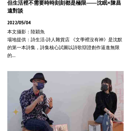
但生活裡不需要時時刻刻都是極限——沈眠×陳昌
遠對談
2022/05/04
本文攝影：陸穎魚
場地提供：詩生活-詩人雜貨店 《文學裡沒有神》是沈默
的第一本詩集，詩集核心試圖以詩歌辯證創作逼進無限
的...