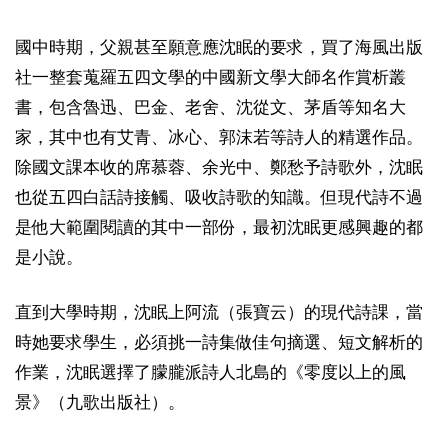
國中時期，父親甚至願意應沈眠的要求，買了海風出版
社一整套蒐羅五四文學的中國新文學大師名作賞析叢
書，包含魯迅、巴金、老舍、沈從文、茅盾等知名大
家，其中也有艾青、冰心、郭沫若等詩人的精選作品。
除國文課本收的席慕蓉、余光中、鄭愁予詩歌外，沈眠
也從五四白話詩接觸、吸收詩歌的知識。但現代詩不過
是他大範圍閱讀的其中一部份，最初沈眠更感興趣的都
是小說。
直到大學時期，沈眠上阿流（張寶云）的現代詩課，當
時她要求學生，必須挑一詩集做佳句摘選、短文解析的
作業，沈眠選擇了朦朧派詩人北島的《零度以上的風
景》（九歌出版社）。