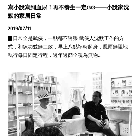
寫小說寫到血尿！再不養生一定GG——小說家沈
默的家居日常
2019/07/11
▉日常全是武俠，一點都不誇張 武俠人沈默工作的方
式，和練功並無二致，早上八點準時起身，風雨無阻地
執行每日固定行程，過年過節全視為無物...