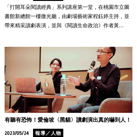
「打開耳朵閱讀經典」系列講座第一堂，在桃園市立圖
書館新總館一樓微光廳，由劇場藝術家程鈺婷主持，並
帶來精采讀劇表演，並與《閱讀生命政治》作者黃...
有聽有恐怖！愛倫坡〈黑貓〉讀劇演出真的嚇到人！
2023/05/24
報導／人物