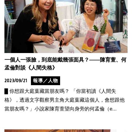
一個人一張臉，到底能戴幾張面具？——陳育萱、何
孟倫對談《人間失格》
2023/09/21
報導／人物
█ 你想跟大庭葉藏當朋友嗎？ 「你當初讀《人間失
格》，透過文字觀察男主角大庭葉藏這個人，會想跟他
當朋友嗎？」小說家陳育萱望向身旁的何孟倫（e...