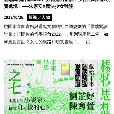
實處境！──朱家安X魔法少女對談
2022/10/26
報導／人物
桃園市立圖書館與逗點文創結社共同規劃的「雲端閱讀
計畫：打開你的哲學視角2022」，系列講座第二堂「如
何應對搭訕？女性的網路和現實處境！」，由...