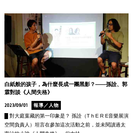
白紙般的孩子，為什麼長成一團黑影？——孫詮、郭
霖對談《人間失格》
2023/09/01
報導／人物
█ 對大庭葉藏的第一印象是？ 孫詮（T h E R E音樂展演
空間負責人）坦言在參加這次活動之前，並未閱讀過太