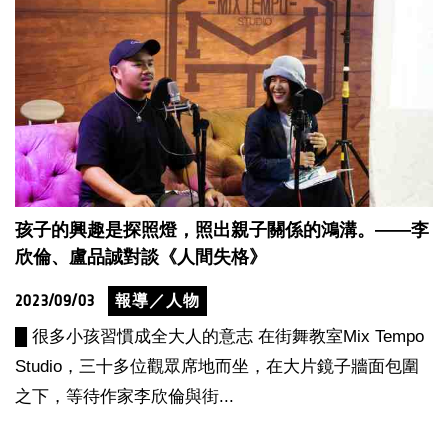
孩子的興趣是探照燈，照出親子關係的鴻溝。——李
欣倫、盧品誠對談《人間失格》
2023/09/03
報導／人物
█ 很多小孩習慣成全大人的意志 在街舞教室Mix Tempo
Studio，三十多位觀眾席地而坐，在大片鏡子牆面包圍
之下，等待作家李欣倫與街...