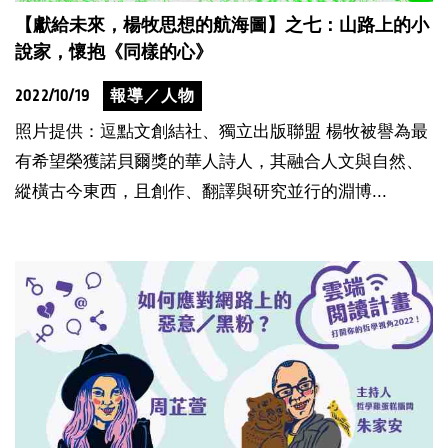
【獻給未來，楊牧思想的航海圖】之七：山路上的小
說家，懷抱《同樣的心》
2022/10/19
報導／人物
照片提供：逗點文創結社、獨立出版聯盟 楊牧被譽為最
有希望榮獲諾貝爾獎的華人詩人，其融合人文與自然、
縱橫古今東西，且創作、翻譯與研究並行的淵博...