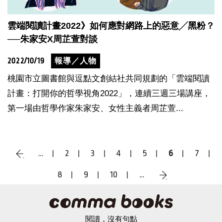
雲端閱讀計畫2022》如何應對網路上的惡意╱黑粉？
──朱家安X周芷萱對談
2022/10/19
報導／人物
桃園市立圖書館與逗點文創結社共同規劃的「雲端閱讀
計畫：打開你的哲學視角2022」，連續三週三場講座，
第一場由哲學作家朱家安、女性主義者周芷萱...
…
2
3
4
5
6
7
‹
8
9
10
…
›
閱讀，沒有句點