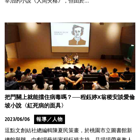
宰治的小說《人間失格》，但由於...
把門關上就能擋住病毒嗎？──程鈺婷X翁稷安談愛倫
坡小說〈紅死病的面具〉
2023/06/06
報導／人物
逗點文創結社總編輯陳夏民策畫，於桃園市立圖書館新
總館舉辦，由劇場藝術家程鈺婷主持、且場場帶來教人