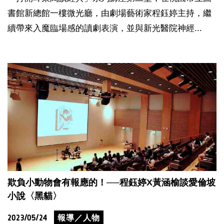
書館新總館一樓微光廳，由劇場藝術家程鈺婷主持，繼
續帶來入魔臨場感的讀劇表演，並與新光醫院神經...
欺負小動物會有報應的！──程鈺婷X黃涵榆談愛倫坡
小說〈黑貓〉
2023/05/24
報導／人物