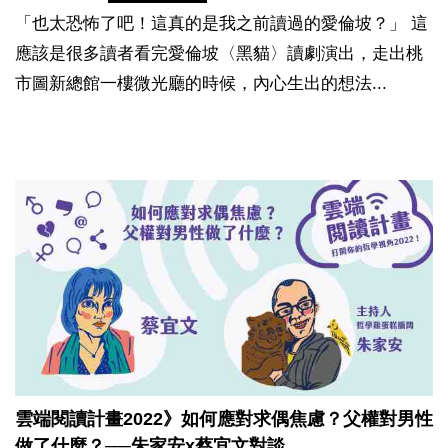
「也太恐怖了吧！這真的是我之前讀過的愛倫坡？」 這
應該是很多讀者看完愛倫坡〈黑貓〉讀劇演出，走出桃
市圖新總館一樓微光廳的時候，內心生出的想法...
雲端閱讀計畫2022》如何應對求偶焦慮？父權對男性
做了什麼？──朱家安x蔡宜文對談