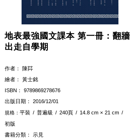
地表最強國文課本 第一冊：翻牆
出走自學期
作者：
陳茻
繪者：
黃士銘
ISBN：
9789869278676
出版日期：
2016/12/01
平裝
普遍級
240頁
14.8 cm × 21 cm
規格：
初版
書籍分類：
示見