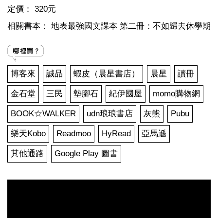
定價：
320元
相關書本：
地表最強國文課本 第二冊：不如歸去休學期
博客來
誠品
蝦皮（晨星書店）
晨星
讀冊
金石堂
三民
墊腳石
紀伊國屋
momo購物網
BOOK☆WALKER
udn琅琅書店
灰熊
Pubu
樂天Kobo
Readmoo
HyRead
亞馬遜
其他通路
Google Play 圖書