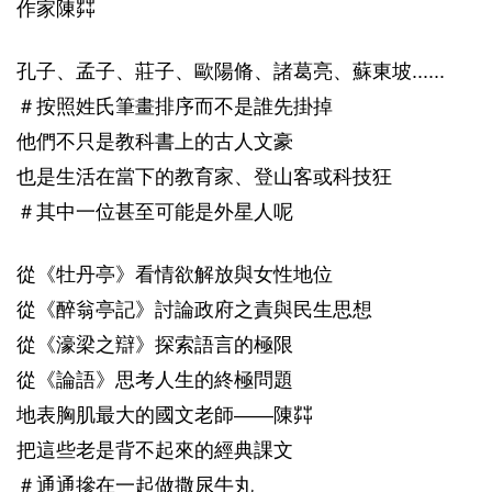
作家陳茻
孔子、孟子、莊子、歐陽脩、諸葛亮、蘇東坡......
＃按照姓氏筆畫排序而不是誰先掛掉
他們不只是教科書上的古人文豪
也是生活在當下的教育家、登山客或科技狂
＃其中一位甚至可能是外星人呢
從《牡丹亭》看情欲解放與女性地位
從《醉翁亭記》討論政府之責與民生思想
從《濠梁之辯》探索語言的極限
從《論語》思考人生的終極問題
地表胸肌最大的國文老師——陳茻
把這些老是背不起來的經典課文
＃通通摻在一起做撒尿牛丸