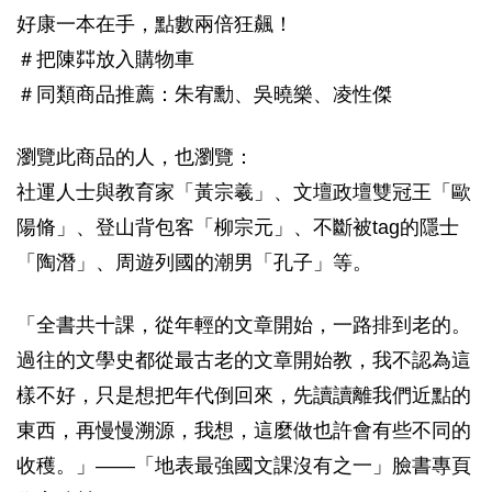
好康一本在手，點數兩倍狂飆！
＃把陳茻放入購物車
＃同類商品推薦：朱宥勳、吳曉樂、凌性傑
瀏覽此商品的人，也瀏覽：
社運人士與教育家「黃宗羲」、文壇政壇雙冠王「歐
陽脩」、登山背包客「柳宗元」、不斷被tag的隱士
「陶潛」、周遊列國的潮男「孔子」等。
「全書共十課，從年輕的文章開始，一路排到老的。
過往的文學史都從最古老的文章開始教，我不認為這
樣不好，只是想把年代倒回來，先讀讀離我們近點的
東西，再慢慢溯源，我想，這麼做也許會有些不同的
收穫。」——「地表最強國文課沒有之一」臉書專頁