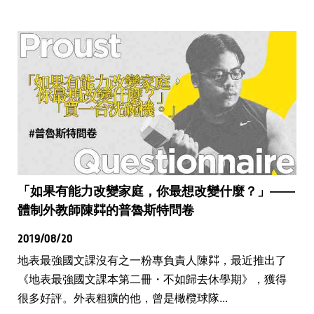
「如果有能力改變家庭，你最想改變什麼？」——
體制外教師陳茻的普魯斯特問卷
2019/08/20
地表最強國文課沒有之一粉專負責人陳茻，最近推出了
《地表最強國文課本第二冊・不如歸去休學期》，獲得
很多好評。外表粗獷的他，曾是橄欖球隊...