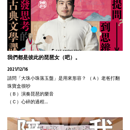
我們都是彼此的琵琶女（吧）。
2021/12/16
請問「大珠小珠落玉盤」是用來形容？ （Ａ）老爸打翻
珠寶盒很吵
（Ｂ）演奏琵琶的樂音
（Ｃ）心碎的過程...