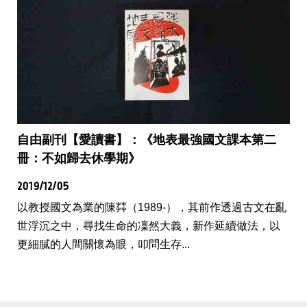
自由副刊【愛讀書】：《地表最強國文課本第二
冊：不如歸去休學期》
2019/12/05
以教授國文為業的陳茻（1989-），其前作透過古文在亂
世浮沉之中，尋找生命的凜然大義，新作延續做法，以
更細膩的人間關懷為眼，叩問生存...