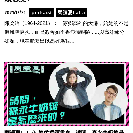
2021/12/31
podcast
閱讀夏LaLa
陳柔縉（1964-2021）：「家鄉高雄的大港，給她的不是
避風與懷抱，而是教會她不畏浪濤艱險......與高雄緣分
殊深，現在能寫出以高雄為舞...
閱讀夏LaLa》陳柔縉讀書會：請問，森永牛奶糖是