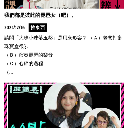
我們都是彼此的琵琶女（吧）。
2021/12/16
推東西
請問「大珠小珠落玉盤」是用來形容？ （Ａ）老爸打翻
珠寶盒很吵
（Ｂ）演奏琵琶的樂音
（Ｃ）心碎的過程
（...