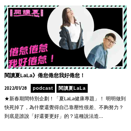
閱讀夏LaLa》倦怠倦怠我好倦怠！
2022/01/28
podcast
閱讀夏LaLa
★新春期間特別企劃！「夏LaLa健康專題」！ 明明做到
快死掉了，為什麼還覺得自己靠壓性很差、不夠努力？
到底是誰說「好還要更好」的？這種說法造...