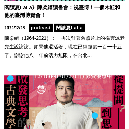
閱讀夏LaLa》陳柔縉讀書會：祝臺博！一個木匠和
他的臺灣博覽會！
2021/12/18
podcast
閱讀夏LaLa
陳柔縉（1964-2021）：「再次對著舊照片上的楊雲源老
先生說謝謝。如果他還活著，現在已經虛歲一百一十五
了。謝謝他八十年前活力無限，在台北...