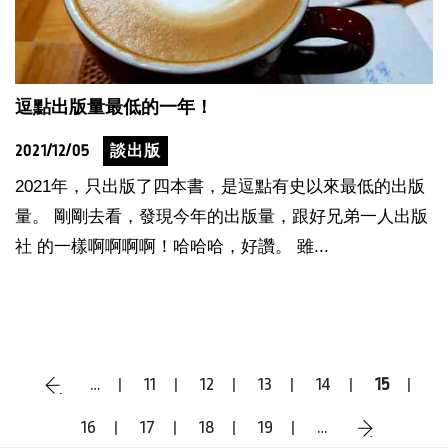
逗點出版量最低的一年！
2021/12/05
談出版
2021年，只出版了四本書，是逗點有史以來最低的出版
量。 剛剛去看，發現今年的出版量，跟好兄弟一人出版
社 的一樣啊啊啊啊！哈哈哈，好讚。 雖...
…
11
12
13
14
15
‹
16
17
18
19
…
›