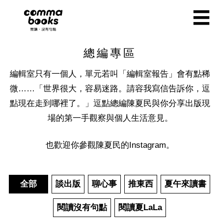
移至主內容
☰
總編專區
編輯室只有一個人，單元若叫「編輯室報告」會有點稀
微……「世界很大，容易迷路。請容我寫信告訴你，逗
點現在走到哪裡了。」逗點總編陳夏民與你分享出版現
場的第一手觀察與個人生活意見。
也歡迎你參觀陳夏民的
Instagram
。
全部
談出版
聊心事
推東西
夏午來讀書
閱讀沒有句點
閱讀夏LaLa