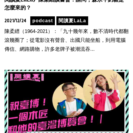
怎麼來的？
2021/12/24
podcast
閱讀夏LaLa
陳柔縉（1964-2021）：「九十幾年來，數不清時代都翻
滾幾圈了；從電影沒有聲音、出國只能坐船，到用電腦
傳信、網路購物，許多老牌子被潮流吞...