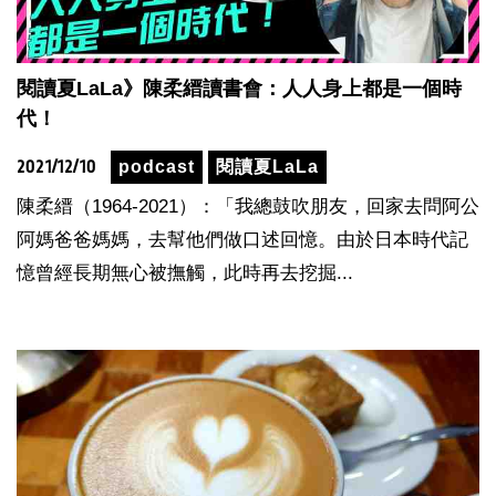
閱讀夏LaLa》陳柔縉讀書會：人人身上都是一個時
代！
2021/12/10
podcast
閱讀夏LaLa
陳柔縉（1964-2021）：「我總鼓吹朋友，回家去問阿公
阿媽爸爸媽媽，去幫他們做口述回憶。由於日本時代記
憶曾經長期無心被撫觸，此時再去挖掘...