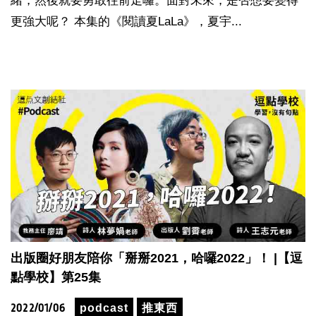
緒，然後就要勇敢往前走囉。面對未來，是否想要變得
更強大呢？ 本集的《閱讀夏LaLa》，夏宇...
出版圈好朋友陪你「掰掰2021，哈囉2022」！ |【逗
點學校】第25集
2022/01/06
podcast
推東西