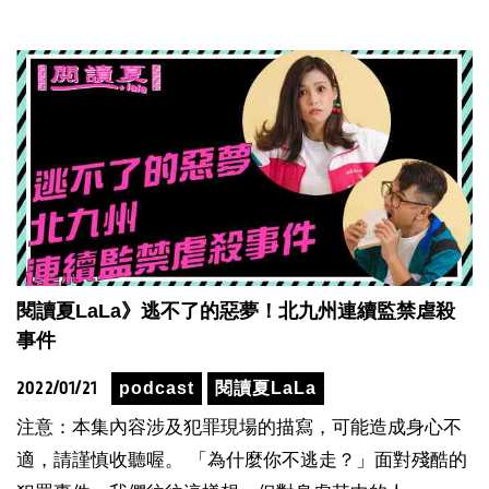
閱讀夏LaLa》逃不了的惡夢！北九州連續監禁虐殺
事件
2022/01/21
podcast
閱讀夏LaLa
注意：本集內容涉及犯罪現場的描寫，可能造成身心不
適，請謹慎收聽喔。 「為什麼你不逃走？」面對殘酷的