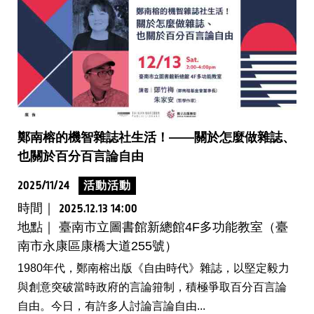
鄭南榕的機智雜誌社生活！——關於怎麼做雜誌、
也關於百分百言論自由
2025/11/24
活動活動
時間｜
2025.12.13 14:00
地點｜ 臺南市立圖書館新總館4F多功能教室（臺
南市永康區康橋大道255號）
1980年代，鄭南榕出版《自由時代》雜誌，以堅定毅力
與創意突破當時政府的言論箝制，積極爭取百分百言論
自由。今日，有許多人討論言論自由...