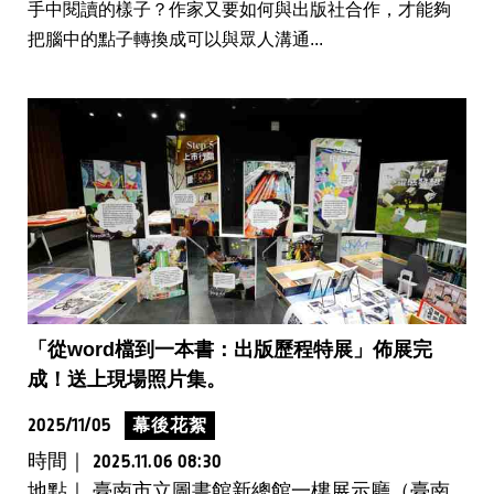
手中閱讀的樣子？作家又要如何與出版社合作，才能夠
把腦中的點子轉換成可以與眾人溝通...
「從word檔到一本書：出版歷程特展」佈展完
成！送上現場照片集。
2025/11/05
幕後花絮
時間｜
2025.11.06 08:30
地點｜ 臺南市立圖書館新總館一樓展示廳（臺南