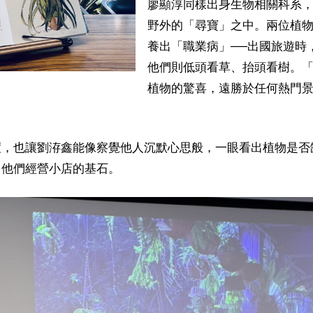
廖顯淳同樣出身生物相關科系
野外的「尋寶」之中。兩位植
養出「職業病」──出國旅遊時
他們則低頭看草、抬頭看樹。
植物的驚喜，遠勝於任何熱門
度，也讓劉洊鑫能像察覺他人沉默心思般，一眼看出植物是否
了他們經營小店的基石。