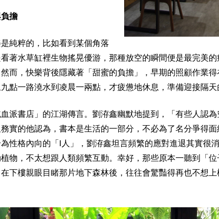
與負擔
樂是純粹的，比如看到某個角落
是看著水草缸裡生物搖晃優游，那種放空的瞬間便是最完美的
。然而，快樂背後隱藏著「甜蜜的負擔」，早期的照顧作業得
上九點一路澆水到凌晨一兩點，才疲憊地休息，準備迎接隔天
純血派書店」的江湖傳言。劉洊鑫幽默地提到，「有些人認為
但務實的他認為，書本是生活的一部分，不必為了名分爭得面
為性格內向的「I人」，劉洊鑫坦言頻繁的應對進退其實很
動植物，不太想跟人類頻繁互動。幸好，那些原本一聽到「位
，在下樓親眼目睹那片地下森林後，往往會驚豔得再也不想上