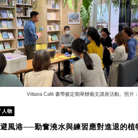
Vittaria Café 書帶蕨定期舉辦藝文講座活動。
／人物
避風港──勤奮澆水與練習應對進退的植