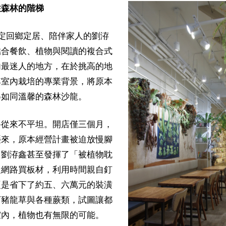
往森林的階梯
定回鄉定居、陪伴家人的劉洊
結合餐飲、植物與閱讀的複合式
內最迷人的地方，在於挑高的地
其室內栽培的專業背景，將原本
得如同溫馨的森林沙龍。
路從來不平坦。開店僅三個月，
襲來，原本經營計畫被迫放慢腳
，劉洊鑫甚至發揮了「被植物耽
從網路買板材，利用時間親自釘
硬是省下了約五、六萬元的裝潢
下豬龍草與各種蕨類，試圖讓都
室內，植物也有無限的可能。