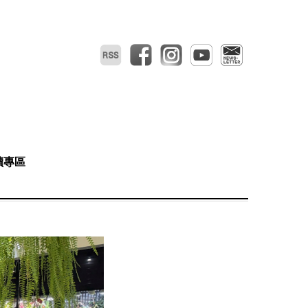
RSS
facebook
instagram
youtube
電子報
讀專區