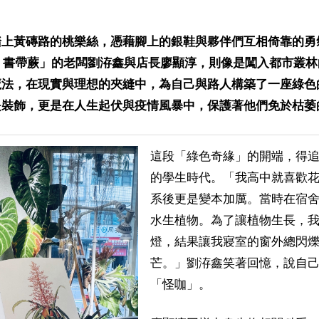
踏上黃磚路的桃樂絲，憑藉腳上的銀鞋與夥伴們互相倚靠的勇
a Café 書帶蕨」的老闆劉洊鑫與店長廖顯淳，則像是闖入都市
魔法，在現實與理想的夾縫中，為自己與路人構築了一座綠色
是裝飾，更是在人生起伏與疫情風暴中，保護著他們免於枯萎
這段「綠色奇緣」的開端，得
的學生時代。「我高中就喜歡
系後更是變本加厲。當時在宿
水生植物。為了讓植物生長，
燈，結果讓我寢室的窗外總閃
芒。」劉洊鑫笑著回憶，說自
「怪咖」。