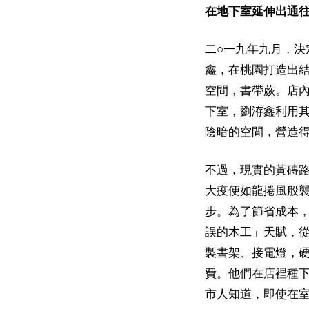
在地下室延伸出通
二○一九年九月，決
鑫，在桃園打造出
空間，書帶蕨。店
下室，劉洊鑫利用
陰暗的空間，營造
不過，現實的黃磚
大疫便如龍捲風般
步。為了節省成本
誤的木工」天賦，
製書架、接電燈，
費。他們在店裡種
市人知道，即使在