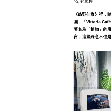
郭正偉
《綠野仙蹤》裡，
園，「Vittari
著名為「植物」的
言，這些綠意不僅