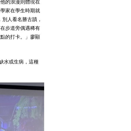
，他的浪漫則體現在
物學家在學生時期就
，別人看名勝古蹟，
「在步道旁偶遇稀有
景點的打卡。」廖顯
缺水或生病，這種