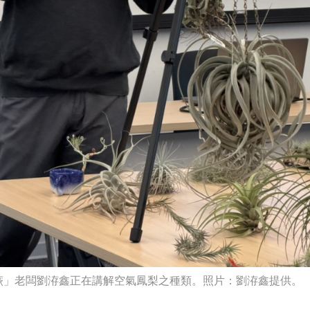
afé 書帶蕨」老闆劉洊鑫正在講解空氣鳳梨之種類。照片：劉洊鑫提供。