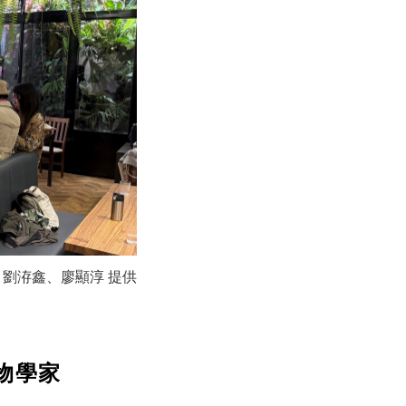
照片：劉洊鑫、廖顯淳 提供
物學家