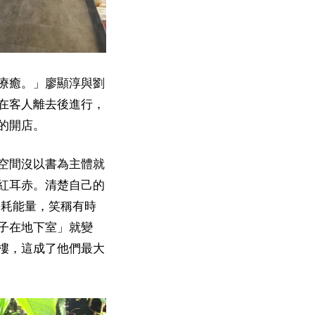
療癒。」廖顯淳與劉
在客人離去後進行，
的開店。
空間沒以書為主體就
紅耳赤。清楚自己的
消耗能量，笑稱有時
子在地下室」就變
樓，這成了他們最大