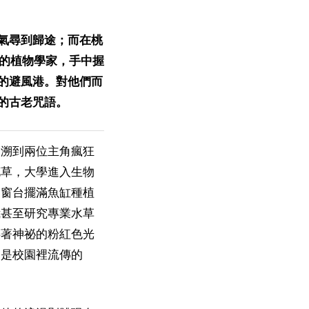
氣尋到歸途；而在桃
叢林的植物學家，手中握
的避風港。對他們而
的古老咒語。
追溯到兩位主角瘋狂
花草，大學進入生物
舍窗台擺滿魚缸種植
我甚至研究專業水草
爍著神祕的粉紅色光
己是校園裡流傳的