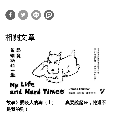
分享
分享
到
到
相關文章
Facebook
Twitter
故事》愛咬人的狗（上）——真要說起來，牠還不
是我的狗！