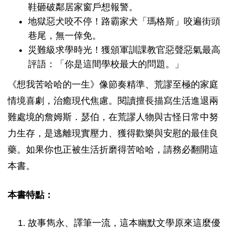
鞋砸破鄰居家窗戶想報警。
地獄惡犬咬不停！路霸家犬「瑪格斯」咬遍街頭
巷尾，無一倖免。
災難級求學時光！獲頒軍訓課教官惡聲惡氣最高
評語：「你是這間學校最大的問題。」
《想我苦哈哈的一生》像節奏精準、荒謬至極的家庭
情境喜劇，治癒現代焦慮。閱讀擅長描寫生活進退兩
難處境的詹姆斯．瑟伯，在荒謬人物與古怪日常中努
力生存，是逃離現實壓力、獲得歡樂與安慰的最佳良
藥。如果你也正被生活折磨得苦哈哈，請務必翻開這
本書。
本書特點：
故事雋永、譯筆一流，這本幽默文學原來這麼優