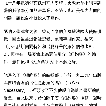
九一八年就讀俄亥俄州立大學時，更礙於拿不到軍訓
課的必修學分而無法畢業。不過，也正是視力方面的
問題，讓他自小就投入了寫作。
瑟伯大學肄業之後，曾到巴黎的美國駐法國大使館供
職，回國後當過報社記者、兼職專欄作家。後來，
《小不點斯圖爾特》和《夏綠蒂的網》的作者E．
B．懷特在一場宴會上為瑟伯引介《紐約客》的編
輯，瑟伯便和《紐約客》結下不解之緣。
他進入了《紐約客》的編輯部，並於一九二九年出版
與懷特合著的《性是必須的嗎》（Is Sex
Necessary），裡頭收了不少他親自為這本書所繪的
漫畫。自此以來，瑟伯除了替《紐約客》撰稿，還時
常為該刊繪製插圖，甚至六度登上《紐約客》的封