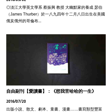
◎淡江大學英文學系 蔡振興 教授 大幽默家的養成 瑟伯
（James Thurber）於一八九四年十二月八日出生在美國
俄亥俄州的哥倫布...
自由副刊【愛讀書】：《想我苦哈哈的一生》
2016/07/20
出版小說、散文、劇本、童書、漫畫……書寫類型豐富