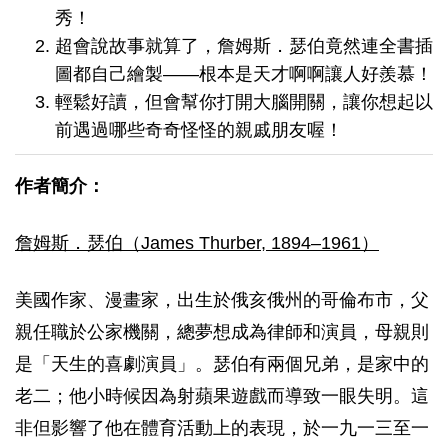
秀！
超會說故事就算了，詹姆斯．瑟伯竟然連全書插
圖都自己繪製——根本是天才啊啊讓人好羨慕！
輕鬆好讀，但會幫你打開大腦開關，讓你想起以
前遇過哪些奇奇怪怪的親戚朋友喔！
作者簡介：
詹姆斯．瑟伯（James Thurber, 1894–1961）
美國作家、漫畫家，出生於俄亥俄州的哥倫布市，父
親任職於公家機關，總夢想成為律師和演員，母親則
是「天生的喜劇演員」。瑟伯有兩個兄弟，是家中的
老二；他小時候因為射蘋果遊戲而導致一眼失明。這
非但影響了他在體育活動上的表現，於一九一三至一