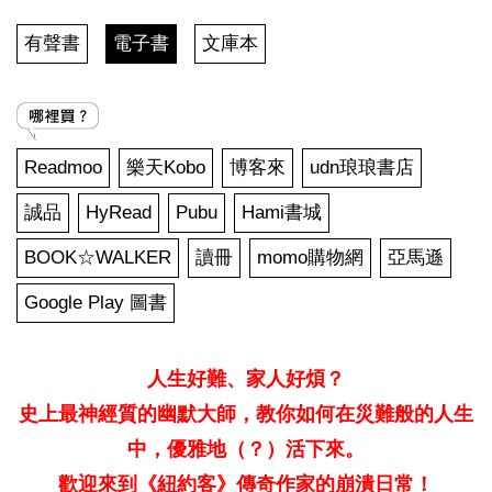
有聲書
電子書
文庫本
Readmoo
樂天Kobo
博客來
udn琅琅書店
誠品
HyRead
Pubu
Hami書城
BOOK☆WALKER
讀冊
momo購物網
亞馬遜
Google Play 圖書
人生好難、家人好煩？
史上最神經質的幽默大師，教你如何在災難般的人生
中，優雅地（？）活下來。
歡迎來到《紐約客》傳奇作家的崩潰日常！