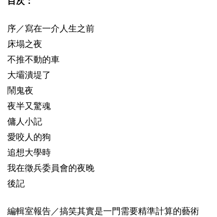
目次：
序／寫在一介人生之前
床塌之夜
不推不動的車
大壩潰堤了
鬧鬼夜
夜半又驚魂
傭人小記
愛咬人的狗
追想大學時
我在徵兵委員會的夜晚
後記
編輯室報告／搞笑其實是一門需要精準計算的藝術