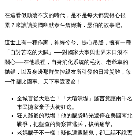
在這看似動蕩不安的時代，是不是每天都覺得心很
累？來讀讀美國幽默泰斗詹姆斯．瑟伯的故事吧。
這世上有一種作家，神經兮兮、提心吊膽，擁有一種
「自討苦吃的天賦」──對國家大事與世界末日漠不
關心──在他眼裡，自身消化系統的毛病、老爺車的
拋錨，以及身邊那群失控親友所引發的日常災難，每
一件都比國事、天下事還要命！
全城盲從大逃亡！「大壩潰堤」謠言竟讓兩千名
市民拋家棄子大街狂逃。
狂人爺爺的戰場！他的腦袋時光還停在美國南北
戰爭，把盤查的警察當逃兵，拔槍痛擊。
老媽腦子不一樣！疑似遭遇鬧鬼，卻二話不說丟