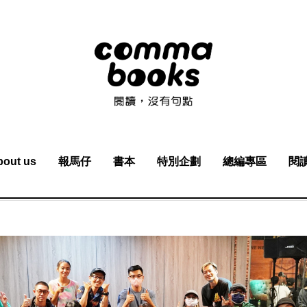
bout us
報馬仔
書本
特別企劃
總編專區
閱