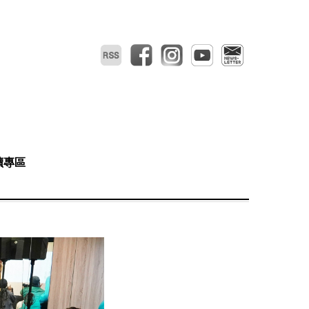
RSS
facebook
instagram
youtube
電子報
讀專區