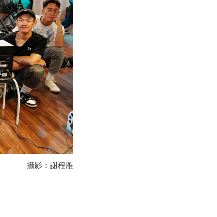
攝影：謝程雁