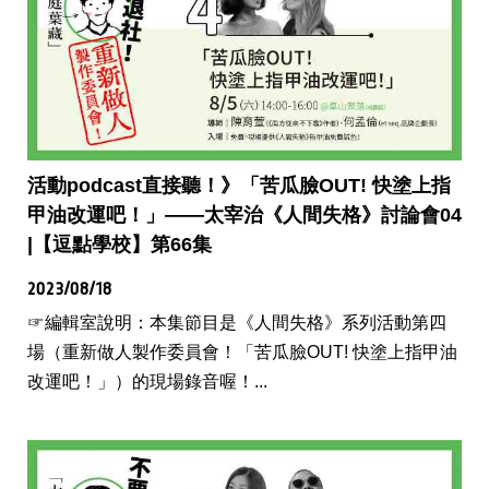
活動podcast直接聽！》「苦瓜臉OUT! 快塗上指
甲油改運吧！」——太宰治《人間失格》討論會04
|【逗點學校】第66集
2023/08/18
☞編輯室說明：本集節目是《人間失格》系列活動第四
場（重新做人製作委員會！「苦瓜臉OUT! 快塗上指甲油
改運吧！」）的現場錄音喔！...