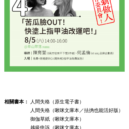
相關書本：
人間失格（原生電子書）
人間失格（啾咪文庫本／抾捔也能活好版）
御伽草紙（啾咪文庫本）
越級申訴（啾咪文庫本）