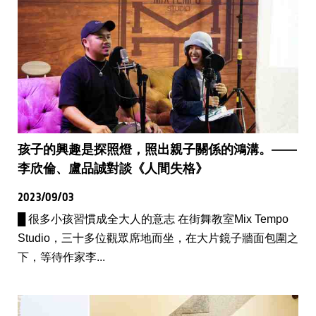
孩子的興趣是探照燈，照出親子關係的鴻溝。——
李欣倫、盧品誠對談《人間失格》
2023/09/03
█ 很多小孩習慣成全大人的意志 在街舞教室Mix Tempo
Studio，三十多位觀眾席地而坐，在大片鏡子牆面包圍之
下，等待作家李...