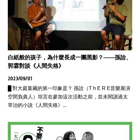
白紙般的孩子，為什麼長成一團黑影？——孫詮、
郭霖對談《人間失格》
2023/09/01
█ 對大庭葉藏的第一印象是？ 孫詮（T h E R E音樂展演
空間負責人）坦言在參加這次活動之前，並未閱讀過太
宰治的小說《人間失格》...