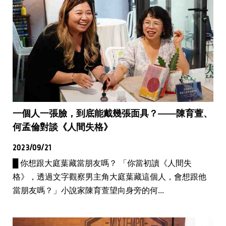
一個人一張臉，到底能戴幾張面具？——陳育萱、
何孟倫對談《人間失格》
2023/09/21
█ 你想跟大庭葉藏當朋友嗎？ 「你當初讀《人間失
格》，透過文字觀察男主角大庭葉藏這個人，會想跟他
當朋友嗎？」小說家陳育萱望向身旁的何...