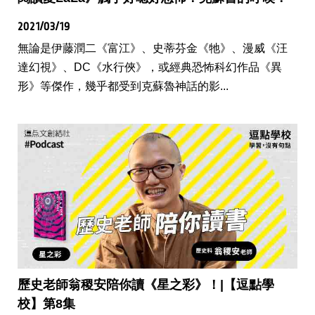
2021/03/19
無論是伊藤潤二《富江》、史蒂芬金《牠》、漫威《汪
達幻視》、DC《水行俠》，或經典恐怖科幻作品《異
形》等傑作，幾乎都受到克蘇魯神話的影...
歷史老師翁稷安陪你讀《星之彩》！|【逗點學
校】第8集