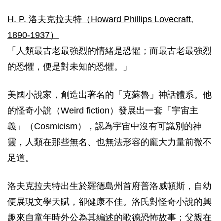
H. P. 洛夫克拉夫特（Howard Phillips Lovecraft,
1890-1937）
「人類最古老最強烈的情緒是恐懼；而最古老最強烈
的恐懼，便是對未知的恐懼。」
美國小說家，創造出著名的「克蘇魯」神話體系。他
的怪奇小說（Weird fiction）發展出一套「宇宙主
義」（Cosmicism），認為宇宙中沒有可識別的神
靈，人類在那些無名、也無法形容的龐大力量前微不
足道。
洛夫克拉夫特出生於羅德島州首府普洛威頓斯，自幼
便展現文學天賦，卻健康不佳。洛氏對怪奇小說的興
趣來自童年時外公為其編述的歌德恐怖故事；父親在