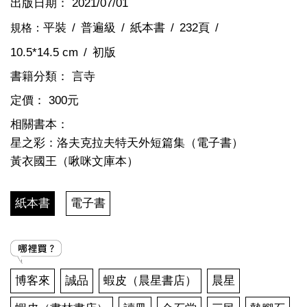
出版日期：
2021/07/01
平裝
普遍級
紙本書
232頁
規格：
10.5*14.5 cm
初版
書籍分類：
言寺
定價：
300元
相關書本：
星之彩：洛夫克拉夫特天外短篇集（電子書）
黃衣國王（啾咪文庫本）
紙本書
電子書
博客來
誠品
蝦皮（晨星書店）
晨星