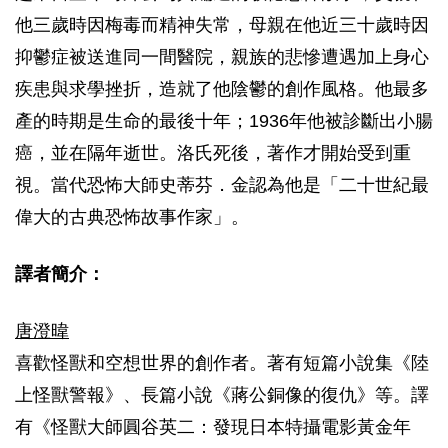
他三歲時因梅毒而精神失常，母親在他近三十歲時因
抑鬱症被送進同一間醫院，親族的悲慘遭遇加上身心
疾患與求學挫折，造就了他陰鬱的創作風格。他最多
產的時期是生命的最後十年；1936年他被診斷出小腸
癌，並在隔年逝世。洛氏死後，著作才開始受到重
視。當代恐怖大師史蒂芬．金認為他是「二十世紀最
偉大的古典恐怖故事作家」。
譯者簡介：
唐澄暐
喜歡怪獸和空想世界的創作者。著有短篇小說集《陸
上怪獸警報》、長篇小說《蔣公銅像的復仇》等。譯
有《怪獸大師圓谷英二：發現日本特攝電影黃金年