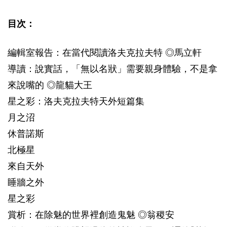
目次：
編輯室報告：在當代閱讀洛夫克拉夫特 ◎馬立軒
導讀：說實話，「無以名狀」需要親身體驗，不是拿
來說嘴的 ◎龍貓大王
星之彩：洛夫克拉夫特天外短篇集
月之沼
休普諾斯
北極星
來自天外
睡牆之外
星之彩
賞析：在除魅的世界裡創造鬼魅 ◎翁稷安