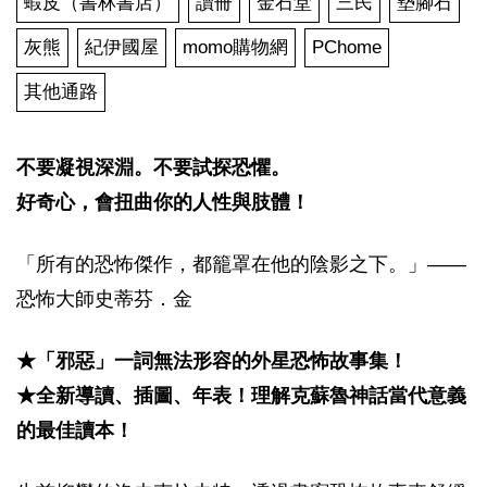
蝦皮（書林書店）
讀冊
金石堂
三民
墊腳石
灰熊
紀伊國屋
momo購物網
PChome
其他通路
不要凝視深淵。不要試探恐懼。
好奇心，會扭曲你的人性與肢體！
「所有的恐怖傑作，都籠罩在他的陰影之下。」――
恐怖大師史蒂芬．金
★「邪惡」一詞無法形容的外星恐怖故事集！
★全新導讀、插圖、年表！理解克蘇魯神話當代意義
的最佳讀本！