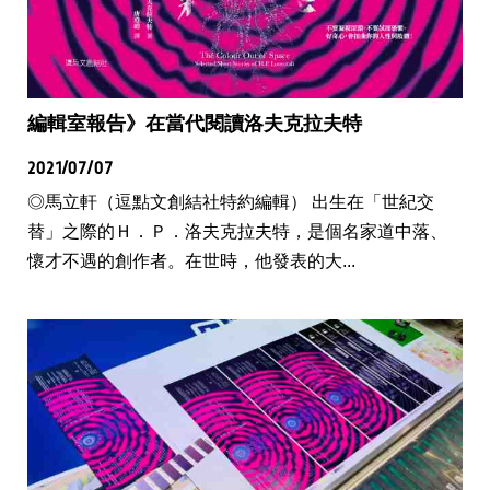
編輯室報告》在當代閱讀洛夫克拉夫特
2021/07/07
◎馬立軒（逗點文創結社特約編輯） 出生在「世紀交
替」之際的Ｈ．Ｐ．洛夫克拉夫特，是個名家道中落、
懷才不遇的創作者。在世時，他發表的大...