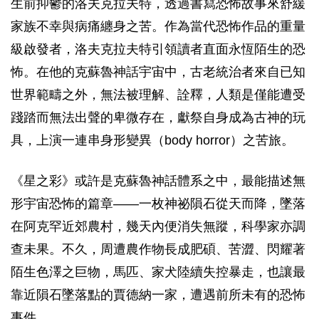
生前抑鬱的洛夫克拉夫特，透過書寫恐怖故事來舒緩
家族不幸與病痛纏身之苦。作為當代恐怖作品的重量
級啟發者，洛夫克拉夫特引領讀者直面永恆陌生的恐
怖。在他的克蘇魯神話宇宙中，古老統治者來自已知
世界範疇之外，無法被理解、詮釋，人類是僅能遭受
踐踏而無法出聲的卑微存在，獻祭自身成為古神的玩
具，上演一連串身形變異（body horror）之苦旅。
《星之彩》或許是克蘇魯神話體系之中，最能描述無
形宇宙恐怖的篇章――一枚神祕隕石從天而降，墜落
在阿克罕近郊農村，幾天內便消失無蹤，科學家亦調
查未果。不久，周遭農作物長成肥碩、苦澀、閃耀著
陌生色澤之巨物，馬匹、家犬陸續失控暴走，也讓最
靠近隕石墜落點的賈德納一家，遭遇前所未有的恐怖
事件……