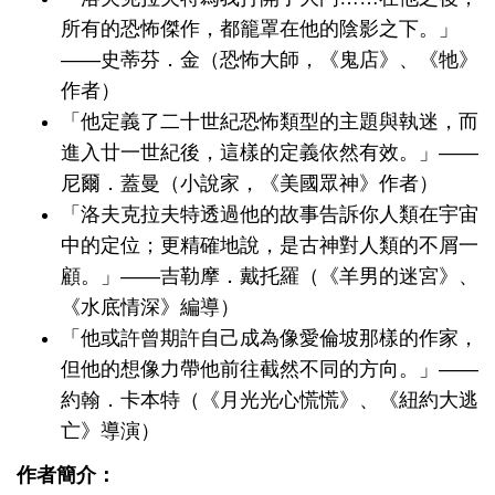
所有的恐怖傑作，都籠罩在他的陰影之下。」
――史蒂芬．金（恐怖大師，《鬼店》、《牠》
作者）
「他定義了二十世紀恐怖類型的主題與執迷，而
進入廿一世紀後，這樣的定義依然有效。」――
尼爾．蓋曼（小說家，《美國眾神》作者）
「洛夫克拉夫特透過他的故事告訴你人類在宇宙
中的定位；更精確地說，是古神對人類的不屑一
顧。」――吉勒摩．戴托羅（《羊男的迷宮》、
《水底情深》編導）
「他或許曾期許自己成為像愛倫坡那樣的作家，
但他的想像力帶他前往截然不同的方向。」――
約翰．卡本特（《月光光心慌慌》、《紐約大逃
亡》導演）
作者簡介：