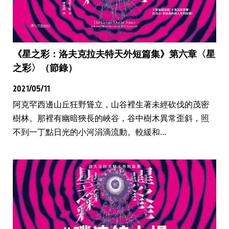
《星之彩：洛夫克拉夫特天外短篇集》第六章〈星
之彩〉（節錄）
2021/05/11
阿克罕西邊山丘狂野聳立，山谷裡生著未經砍伐的茂密
樹林。那裡有幽暗狹長的峽谷，谷中樹木異常歪斜，照
不到一丁點日光的小河涓滴流動。較緩和...