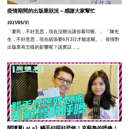
疫情期間的出版業狀況～感謝大家幫忙
2021/05/31
「夏民，不好意思，現在沒辦法讓你看印喔。」 「陳先
生，不好意思，現在紙張要6月3日才能送喔。」 疫情對
出版業有怎樣的影響呢？說實話，...
閱讀夏LaLa》觸手好噁好恐怖！克蘇魯的呼喚！