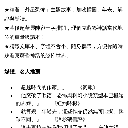
★精選「外星恐怖」主題故事，加收插圖、年表、解
說與導讀。
★幕後超華麗陣容一字排開，理解克蘇魯神話當代地
位的重量級讀本！
★精緻文庫本、字體不會小、隨身攜帶，方便你隨時
跌進克蘇魯神話的恐怖世界。
媒體、名人推薦：
「超越時間的作家。」――《衛報》
「他突破了歌德、恐怖與科幻小說類型本已極端
的界線。」――《紐約時報》
「就算幾十年過去，這些作品仍然無可比擬、與
眾不同。」――《洛杉磯書評》
「洛夫克拉夫特為我打開了大門……在他之後，