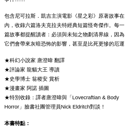
包含尼可拉斯．凱吉主演電影《星之彩》原著故事在
內，收錄六篇洛夫克拉夫特經典短篇怪奇傑作。每一
篇故事都提醒讀者：必須與未知之物劃清界線，因為
它們會帶來灰暗恐怖的影響，甚至是比死更慘的厄運
★科幻小說家 唐澄暐 翻譯
★評論家 龍貓大王 導讀
★史學博士 翁稷安 賞析
★漫畫家 阿諾 插圖
★特別收錄：譯者唐澄暐與「Lovecraftian & Body
Horror」臉書社團管理員Nick Eldritch對談！
本書特點：