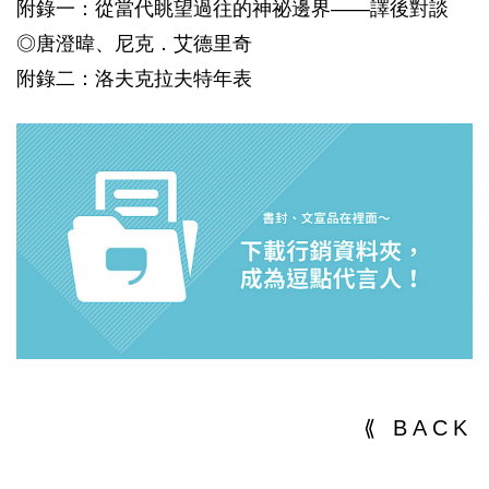
附錄一：從當代眺望過往的神祕邊界――譯後對談
◎唐澄暐、尼克．艾德里奇
附錄二：洛夫克拉夫特年表
⟪ BACK