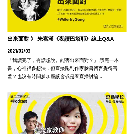
出來面對 》 朱嘉漢《夜讀巴塔耶》線上Q&A
2021/02/03
「我讀完了，有話想說。能否出來面對？」 讀完一本
書，心裡很多想法，但直接跑到作家臉書留言覺得害
羞？也沒有時間參加座談會或是看直播討論...