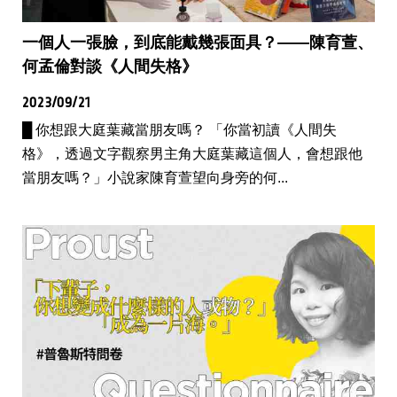
一個人一張臉，到底能戴幾張面具？——陳育萱、
何孟倫對談《人間失格》
2023/09/21
█ 你想跟大庭葉藏當朋友嗎？ 「你當初讀《人間失
格》，透過文字觀察男主角大庭葉藏這個人，會想跟他
當朋友嗎？」小說家陳育萱望向身旁的何...