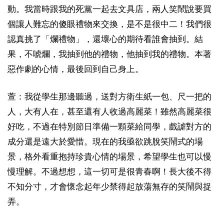
動。我當時跟我的死黨一起去文具店，兩人笑鬧說要買
個讓人難忘的傻眼禮物來交換，是不是很中二！我們很
認真挑了「爛禮物」，還壞心的期待看誰會抽到。結
果，不唬爛，我抽到他的禮物，他抽到我的禮物。本著
惡作劇的心情，最後回到自己身上。
萱：我從學生那邊聽過，送對方衛生紙一包、尺一把的
人，大有人在，甚至還有人收過高麗菜！雖然高麗菜很
好吃，不過在特別節日準備一顆菜給同學，戲謔對方的
成分還是遠大於愛惜。現在的我亟欲跳脫笑鬧式的場
景，格外看重抱持珍貴心情的場景，希望學生也可以慢
慢理解。不過想想，這一切可是很青春啊！長大後不得
不知分寸，才會懷念起年少禁得起放蕩無存的笑鬧與捉
弄。