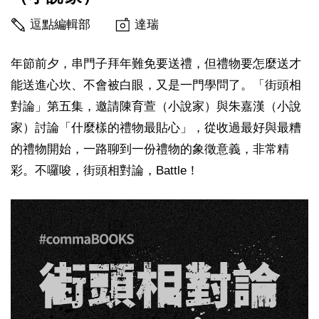
逗點編輯部
達瑞
年節前夕，串門子拜年難免要送禮，但禮物要怎麼送才
能送進心坎、不會被白眼，又是一門學問了。「街頭相
對論」第五集，邀請陳育萱（小說家）與朱嘉漢（小說
家）討論「什麼樣的禮物最貼心」，從收過最好與最糟
的禮物開始，一路聊到一份禮物的象徵意義，非常精
彩。不囉唆，街頭相對論，Battle！