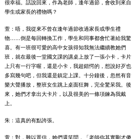
很幸福。話說回來，作為老師，逢年過節，會收到來自
學生或家長的禮物嗎？
萱：唔，我從來不曾在逢年過節收過家長或學生禮
物……倒是每回轉換工作，學生和同事都會忙著給我驚
喜。有一班很可愛的高中女孩得知我無法繼續教她們
班，就在最後一堂國文課的講桌上放了一張小卡，卡片
上只有一行字喔，還是小卡，我超錯愕的，想說好歹也
多寫幾句吧，但我還是鎮定上課。十分鐘後，忽然有音
樂大聲播放，整班女生跳上桌面狂舞，完全驚呆我。後
來，她們才拿出大卡片，以及很美的一條項鍊為我戴
上。
朱：這真的有點誇張。
萱：對，難以置信，她們還笑問，「老師你其實剛才傻