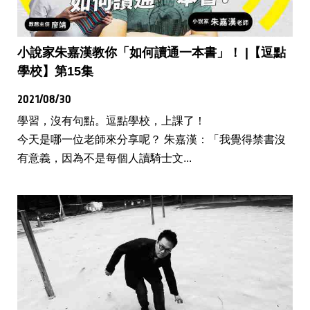
小說家朱嘉漢教你「如何讀通一本書」！ |【逗點
學校】第15集
2021/08/30
學習，沒有句點。逗點學校，上課了！
今天是哪一位老師來分享呢？ 朱嘉漢：「我覺得禁書沒
有意義，因為不是每個人讀騎士文...