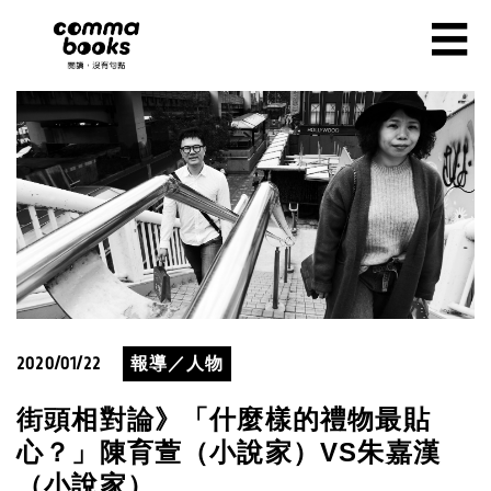
移至主內容
☰
2020/01/22
報導／人物
街頭相對論》「什麼樣的禮物最貼
心？」陳育萱（小說家）VS朱嘉漢
（小說家）