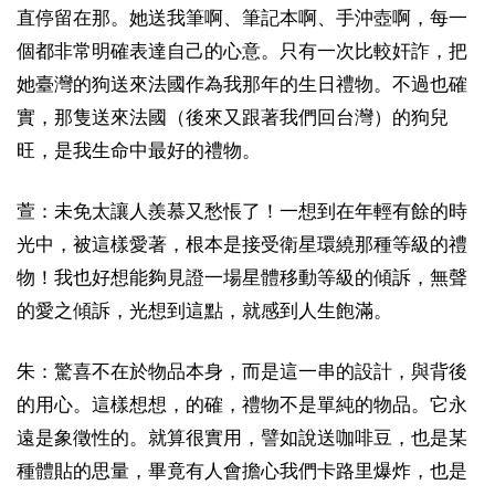
直停留在那。她送我筆啊、筆記本啊、手沖壺啊，每一
個都非常明確表達自己的心意。只有一次比較奸詐，把
她臺灣的狗送來法國作為我那年的生日禮物。不過也確
實，那隻送來法國（後來又跟著我們回台灣）的狗兒
旺，是我生命中最好的禮物。
萱：未免太讓人羨慕又愁悵了！一想到在年輕有餘的時
光中，被這樣愛著，根本是接受衛星環繞那種等級的禮
物！我也好想能夠見證一場星體移動等級的傾訴，無聲
的愛之傾訴，光想到這點，就感到人生飽滿。
朱：驚喜不在於物品本身，而是這一串的設計，與背後
的用心。這樣想想，的確，禮物不是單純的物品。它永
遠是象徵性的。就算很實用，譬如說送咖啡豆，也是某
種體貼的思量，畢竟有人會擔心我們卡路里爆炸，也是