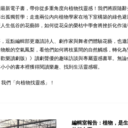
列最新電子書，帶你從多重角度向植物找靈感！我們將跟隨辭
悟出孤獨哲學；走進兩位內向植物學家在地下室構築的綠色避
歷人生低谷的花藝師，如何從花朵的榮枯中學會將挫折化作滋
事，逗點編輯部更邀請詩人、劇作家與舞者們體驗花藝，也邀
生物般的空氣鳳梨，看他們如何將枝葉間的自然觸感，轉化為
（歡樂讀劇版）》讀劇聲優的趣味訪談與專屬靈感書單。無論
本小小的書本裡獲得閱讀樂趣、找到生活靈感喔。
聲，我們「向植物找靈感」！
編輯室報告：植物，是