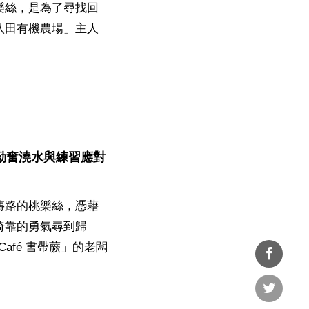
樂絲，是為了尋找回
八田有機農場」主人
勤奮澆水與練習應對
磚路的桃樂絲，憑藉
倚靠的勇氣尋到歸
 Café 書帶蕨」的老闆
分享