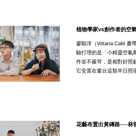
植物學家vs創作者的空
廖顯淳（Vittaria Caf
驗打理的是「小精靈空氣
件並不嚴苛，是相對好照
它安置在窗台這類半日照環
花藝布置出黃磚路──林