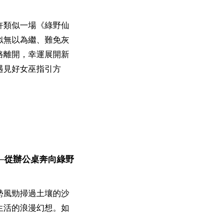
許類似一場《綠野仙
似無以為繼、難免灰
路離開，幸運展開新
遇見好女巫指引方
─從辦公桌奔向綠野
勢風勁掃過土壤的沙
生活的浪漫幻想。如