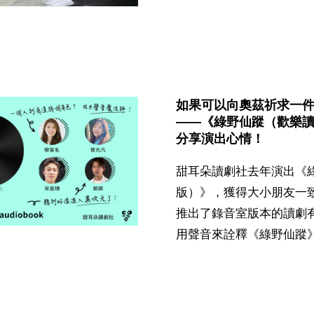
如果可以向奧茲祈求一
——《綠野仙蹤（歡樂
分享演出心情！
甜耳朵讀劇社去年演出《
版）》，獲得大小朋友一
推出了錄音室版本的讀劇
用聲音來詮釋《綠野仙蹤》