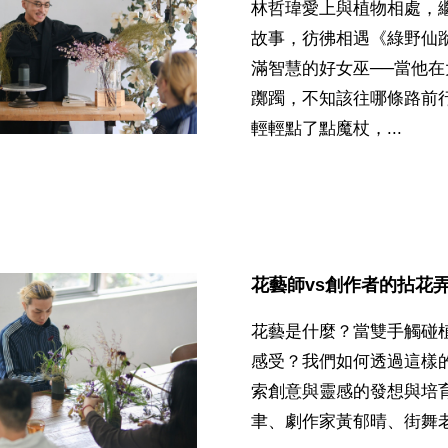
林哲瑋愛上與植物相處，
故事，彷彿相遇《綠野仙
滿智慧的好女巫──當他
躑躅，不知該往哪條路前
輕輕點了點魔杖，...
花藝師vs創作者的拈花
花藝是什麼？當雙手觸碰
感受？我們如何透過這樣
索創意與靈感的發想與培
聿、劇作家黃郁晴、街舞老