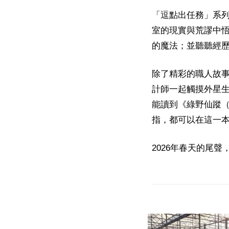
「逗點出任務」系
室的現實與荒謬中
的魔法；並聽聽經
除了精彩的職人故
計師一起觸摸外星
能讀到《綠野仙蹤
指，都可以在這一
2026年春天的尾