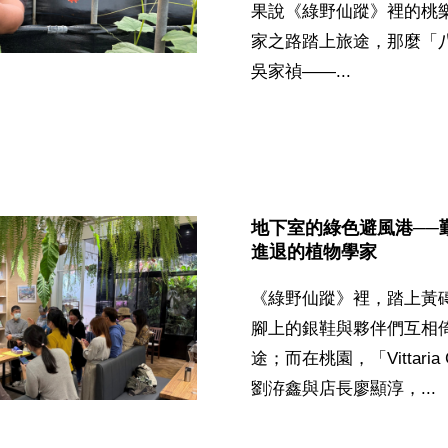
果說《綠野仙蹤》裡的桃
家之路踏上旅途，那麼「
吳家禎——...
地下室的綠色避風港──
進退的植物學家
《綠野仙蹤》裡，踏上黃
腳上的銀鞋與夥伴們互相
途；而在桃園，「Vittaria
劉洊鑫與店長廖顯淳，...