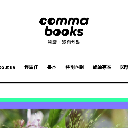
bout us
報馬仔
書本
特別企劃
總編專區
閱