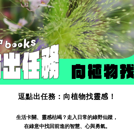
逗點出任務：向植物找靈感！
生活卡關、靈感枯竭？走入日常的綠野仙蹤，
在綠意中找回前進的智慧、心與勇氣。