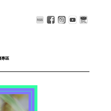
RSS
facebook
instagram
youtube
電子報
讀專區