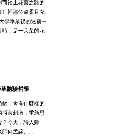
繼而踏上花藝之路的
蹤》裡那位溫柔且充
在大學畢業後的迷霧中
行時，是一朵朵的花
弄草體驗哲學
植物，會有什麼樣的
的感官刺激，重新思
育？今天，詩人鄭
師何孟諦、...