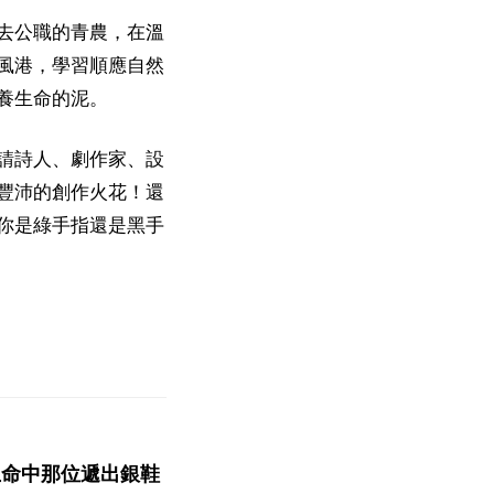
去公職的青農，在溫
風港，學習順應自然
養生命的泥。
請詩人、劇作家、設
豐沛的創作火花！還
你是綠手指還是黑手
生命中那位遞出銀鞋