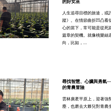
的好女巫
人生追尋目標的旅途，或
蹤》。在情節曲折凹凸看
心的當下，常可能是從死
篇章的契機。就像桃樂絲
向，比如，...
尋找智慧、心臟與勇氣─
的青農冒險
雲林廣袤平原上，迎著強
塵，也磨去大夥兒對青農