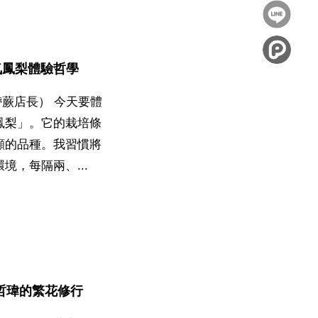
到
分享
Facebook
到
Twitter
氣鳳梨體驗哲學
é 書帶蕨店長） 今天要體
鳳梨」。它的栽培條
顧的品種。我習慣將
境，每隔兩、...
哲瑋的繁花修行