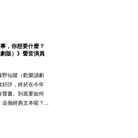
件事，你想要什麼？
讀劇版）》聲音演員
綠野仙蹤（歡樂讀劇
致好評，終於在今年
有聲書。到底要如何
這個經典文本呢？...